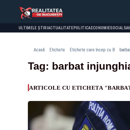
ULTIMELE ȘTIRI
ACTUALITATE
POLITICA
ECONOMIE
SOCIAL
SA
Acasă
Etichete
Etichete care încep cu B
barba
Tag: barbat injunghi
ARTICOLE CU ETICHETA "BARBAT