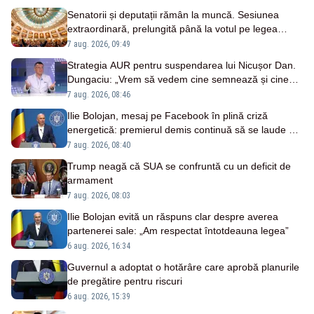
Senatorii și deputații rămân la muncă. Sesiunea
extraordinară, prelungită până la votul pe legea
salarizării
7 aug. 2026, 09:49
Strategia AUR pentru suspendarea lui Nicușor Dan.
Dungaciu: „Vrem să vedem cine semnează și cine
nu”
7 aug. 2026, 08:46
Ilie Bolojan, mesaj pe Facebook în plină criză
energetică: premierul demis continuă să se laude cu
măsurile luate
7 aug. 2026, 08:40
Trump neagă că SUA se confruntă cu un deficit de
armament
7 aug. 2026, 08:03
Ilie Bolojan evită un răspuns clar despre averea
partenerei sale: „Am respectat întotdeauna legea”
6 aug. 2026, 16:34
Guvernul a adoptat o hotărâre care aprobă planurile
de pregătire pentru riscuri
6 aug. 2026, 15:39