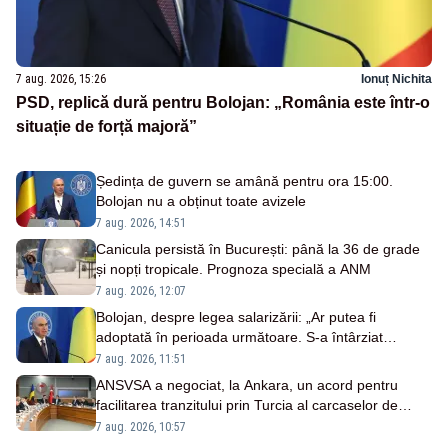
7 aug. 2026, 15:26
Ionuț Nichita
PSD, replică dură pentru Bolojan: „România este într-o
situație de forță majoră”
Ședința de guvern se amână pentru ora 15:00.
Bolojan nu a obținut toate avizele
7 aug. 2026, 14:51
Canicula persistă în București: până la 36 de grade
și nopți tropicale. Prognoza specială a ANM
7 aug. 2026, 12:07
Bolojan, despre legea salarizării: „Ar putea fi
adoptată în perioada următoare. S-a întârziat
depunerea din cauza unor discursuri iresponsabile în
7 aug. 2026, 11:51
spaţiul public”
ANSVSA a negociat, la Ankara, un acord pentru
facilitarea tranzitului prin Turcia al carcaselor de
ovine și bovine
7 aug. 2026, 10:57