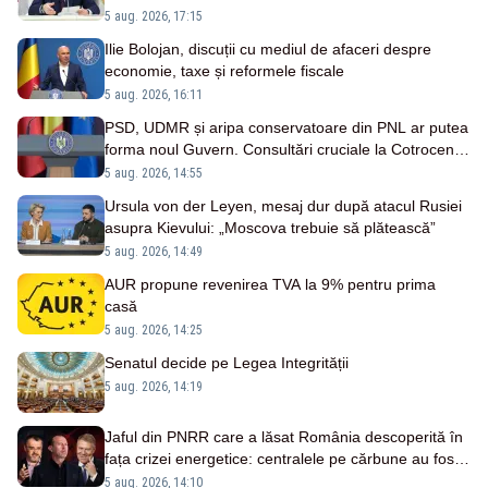
5 aug. 2026, 17:15
Ilie Bolojan, discuții cu mediul de afaceri despre
economie, taxe și reformele fiscale
5 aug. 2026, 16:11
PSD, UDMR și aripa conservatoare din PNL ar putea
forma noul Guvern. Consultări cruciale la Cotroceni
săptămâna viitoare - SURSE
5 aug. 2026, 14:55
Ursula von der Leyen, mesaj dur după atacul Rusiei
asupra Kievului: „Moscova trebuie să plătească”
5 aug. 2026, 14:49
AUR propune revenirea TVA la 9% pentru prima
casă
5 aug. 2026, 14:25
Senatul decide pe Legea Integrității
5 aug. 2026, 14:19
Jaful din PNRR care a lăsat România descoperită în
fața crizei energetice: centralele pe cărbune au fost
închise fără să fie înlocuite
5 aug. 2026, 14:10