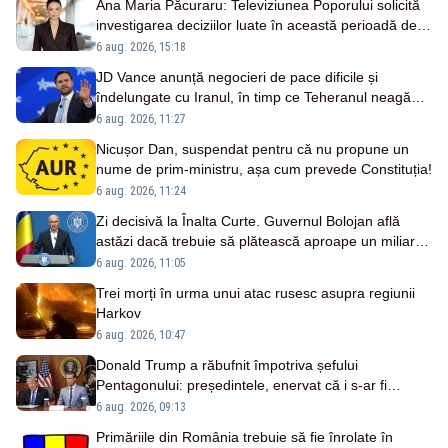
Ana Maria Păcuraru: Televiziunea Poporului solicită
investigarea deciziilor luate în această perioadă de
criză enegetică
6 aug. 2026, 15:18
JD Vance anunță negocieri de pace dificile și
îndelungate cu Iranul, în timp ce Teheranul neagă
existența discuțiilor cu SUA
6 aug. 2026, 11:27
Nicușor Dan, suspendat pentru că nu propune un
nume de prim-ministru, așa cum prevede Constituția!
6 aug. 2026, 11:24
Zi decisivă la Înalta Curte. Guvernul Bolojan află
astăzi dacă trebuie să plătească aproape un miliard
de euro grefierilor
6 aug. 2026, 11:05
Trei morți în urma unui atac rusesc asupra regiunii
Harkov
6 aug. 2026, 10:47
Donald Trump a răbufnit împotriva șefului
Pentagonului: președintele, enervat că i s-ar fi
ascuns penuria de rachete – SURSE
6 aug. 2026, 09:13
Primăriile din România trebuie să fie înrolate în