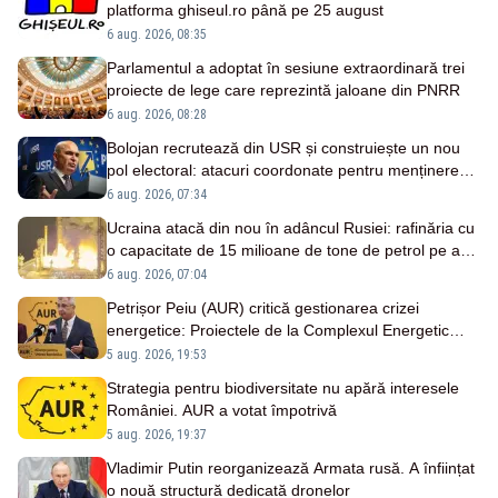
platforma ghiseul.ro până pe 25 august
6 aug. 2026, 08:35
Parlamentul a adoptat în sesiune extraordinară trei
proiecte de lege care reprezintă jaloane din PNRR
6 aug. 2026, 08:28
Bolojan recrutează din USR și construiește un nou
pol electoral: atacuri coordonate pentru menținerea
la putere
6 aug. 2026, 07:34
Ucraina atacă din nou în adâncul Rusiei: rafinăria cu
o capacitate de 15 milioane de tone de petrol pe an,
vizată două nopți la rând
6 aug. 2026, 07:04
Petrișor Peiu (AUR) critică gestionarea crizei
energetice: Proiectele de la Complexul Energetic
Oltenia sunt blocate în birocrație și restricții
5 aug. 2026, 19:53
legislative
Strategia pentru biodiversitate nu apără interesele
României. AUR a votat împotrivă
5 aug. 2026, 19:37
Vladimir Putin reorganizează Armata rusă. A înființat
o nouă structură dedicată dronelor