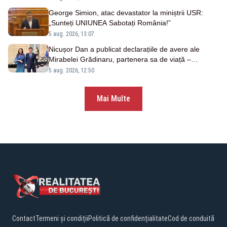
George Simion, atac devastator la miniștrii USR:
„Sunteți UNIUNEA Sabotați România!”
5 aug. 2026, 13:07
Nicușor Dan a publicat declarațiile de avere ale
Mirabelei Grădinaru, partenera sa de viață –
DOCUMENTE
5 aug. 2026, 12:50
Mai Multe
Contact
Termeni și condiții
Politică de confidențialitate
Cod de conduită