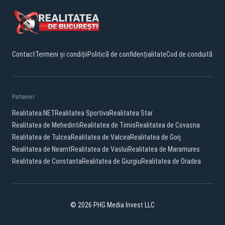
Contact
Termeni și condiții
Politică de confidențialitate
Cod de conduită
Parteneri:
Realitatea.NET
Realitatea Sportiva
Realitatea Star
Realitatea de Mehedinti
Realitatea de Timis
Realitatea de Covasna
Realitatea de Tulcea
Realitatea de Valcea
Realitatea de Gorj
Realitatea de Neamt
Realitatea de Vaslui
Realitatea de Maramures
Realitatea de Constanta
Realitatea de Giurgiu
Realitatea de Oradea
© 2026 PHG Media Invest LLC
Facebook
YouTube