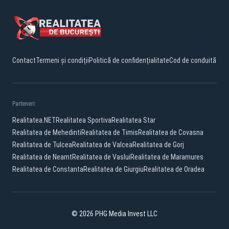
Contact
Termeni și condiții
Politică de confidențialitate
Cod de conduită
Parteneri:
Realitatea.NET
Realitatea Sportiva
Realitatea Star
Realitatea de Mehedinti
Realitatea de Timis
Realitatea de Covasna
Realitatea de Tulcea
Realitatea de Valcea
Realitatea de Gorj
Realitatea de Neamt
Realitatea de Vaslui
Realitatea de Maramures
Realitatea de Constanta
Realitatea de Giurgiu
Realitatea de Oradea
© 2026 PHG Media Invest LLC
Facebook
YouTube