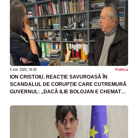
5 nov. 2025, 18:03
Politica
ION CRISTOIU, REACȚIE SAVUROASĂ ÎN
SCANDALUL DE CORUPȚIE CARE CUTREMURĂ
GUVERNUL: „DACĂ ILIE BOLOJAN E CHEMAT
LA DNA, EU MĂ ÎNCUSCREZ CU DL. RUTTE!”