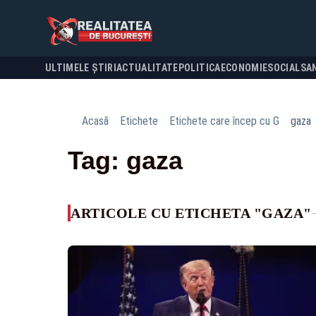
ULTIMELE ȘTIRI
ACTUALITATE
POLITICA
ECONOMIE
SOCIAL
SA
Acasă
Etichete
Etichete care încep cu G
gaza
Tag: gaza
ARTICOLE CU ETICHETA "GAZA"