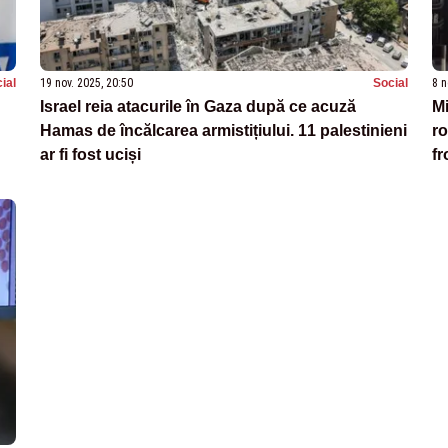
ial
19 nov. 2025, 20:50
Social
8 n
Israel reia atacurile în Gaza după ce acuză
Mi
Hamas de încălcarea armistițiului. 11 palestinieni
ro
ar fi fost uciși
fr