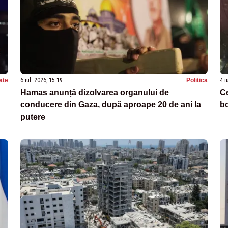
ate
6 iul. 2026, 15:19
Politica
4 i
Hamas anunță dizolvarea organului de
Ce
conducere din Gaza, după aproape 20 de ani la
b
putere