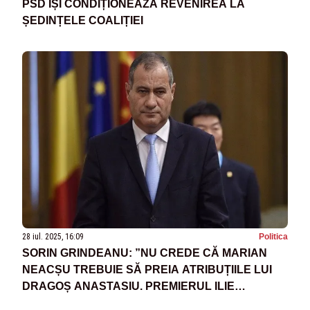
PSD ÎȘI CONDIȚIONEAZĂ REVENIREA LA
ȘEDINȚELE COALIȚIEI
28 iul. 2025, 16:09
Politica
SORIN GRINDEANU: ”NU CREDE CĂ MARIAN
NEACȘU TREBUIE SĂ PREIA ATRIBUȚIILE LUI
DRAGOȘ ANASTASIU. PREMIERUL ILIE
BOLOJAN VA EXPLICA VIZIUNEA SA”