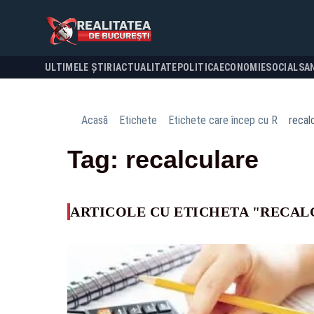
ULTIMELE ȘTIRI
ACTUALITATE
POLITICA
ECONOMIE
SOCIAL
SA
Acasă
Etichete
Etichete care încep cu R
recal
Tag: recalculare
ARTICOLE CU ETICHETA "RECAL