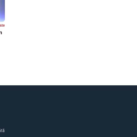
ate
n
ită