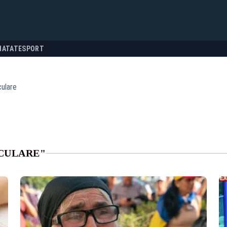
NATATE
SPORT
culare
CULARE"