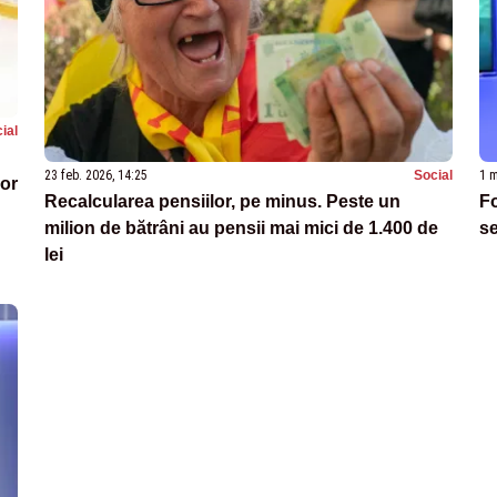
ial
23 feb. 2026, 14:25
Social
1 m
lor
Recalcularea pensiilor, pe minus. Peste un
F
milion de bătrâni au pensii mai mici de 1.400 de
se
lei