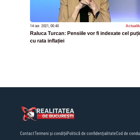
14 ian. 2021, 00:40
Actualit
Raluca Turcan: Pensiile vor fi indexate cel puți
cu rata inflației
Contact
Termeni și condiții
Politică de confidențialitate
Cod de condu