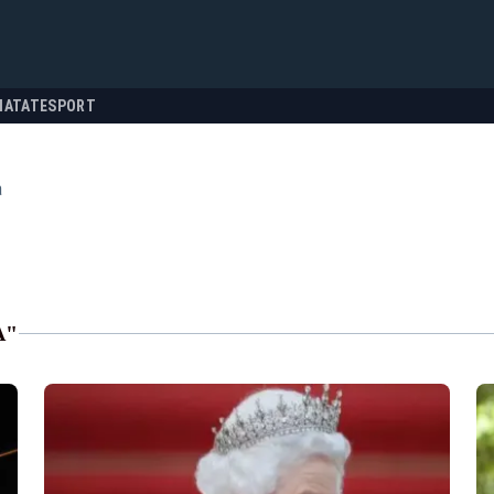
NATATE
SPORT
a
A"