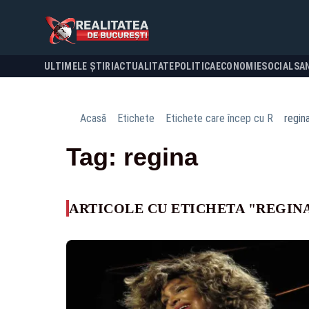
ULTIMELE ȘTIRI
ACTUALITATE
POLITICA
ECONOMIE
SOCIAL
SA
Acasă
Etichete
Etichete care încep cu R
regin
Tag: regina
ARTICOLE CU ETICHETA "REGIN