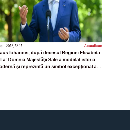
ept. 2022, 22:18
Actualitate
aus Iohannis, după decesul Reginei Elisabeta
II-a: Domnia Majestăţii Sale a modelat istoria
dernă şi reprezintă un simbol excepţional al
ialităţii şi al angajamentului faţă de serviciul
blic