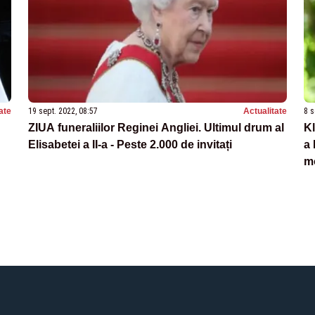
ate
19 sept. 2022, 08:57
Actualitate
8 s
ZIUA funeraliilor Reginei Angliei. Ultimul drum al
Kl
Elisabetei a II-a - Peste 2.000 de invitați
a 
mo
lo
pu