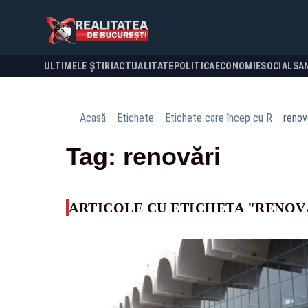
ULTIMELE ȘTIRI
ACTUALITATE
POLITICA
ECONOMIE
SOCIAL
SA
Acasă
Etichete
Etichete care încep cu R
renov
Tag: renovări
ARTICOLE CU ETICHETA "RENOV