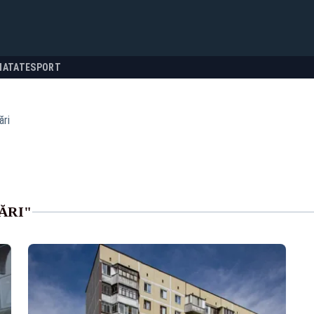
NATATE
SPORT
ări
ĂRI"