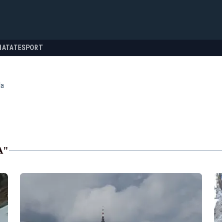
NATATE
SPORT
da
A"