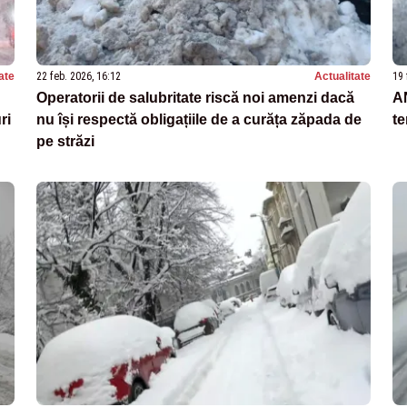
ate
22 feb. 2026, 16:12
Actualitate
19 
Operatorii de salubritate riscă noi amenzi dacă
AN
ri
nu își respectă obligațiile de a curăța zăpada de
te
pe străzi