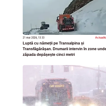
21 mai 2026, 13:33
Actualit
Luptă cu nămeții pe Transalpina și
Transfăgărășan. Drumarii intervin în zone und
zăpada depășește cinci metri