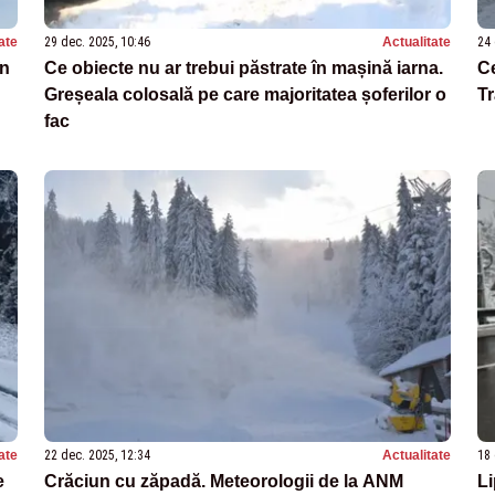
ate
29 dec. 2025, 10:46
Actualitate
24 
în
Ce obiecte nu ar trebui păstrate în mașină iarna.
Ce
Greșeala colosală pe care majoritatea șoferilor o
Tr
fac
ate
22 dec. 2025, 12:34
Actualitate
18 
e
Crăciun cu zăpadă. Meteorologii de la ANM
Li