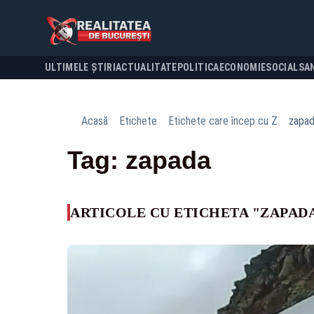
ULTIMELE ȘTIRI
ACTUALITATE
POLITICA
ECONOMIE
SOCIAL
SA
Acasă
Etichete
Etichete care încep cu Z
zapa
Tag: zapada
ARTICOLE CU ETICHETA "ZAPAD