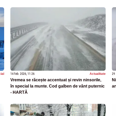
ial
14 feb. 2026, 11:26
Actualitate
29 
Vremea se răcește accentuat și revin ninsorile,
Ni
în special la munte. Cod galben de vânt puternic
an
- HARTĂ