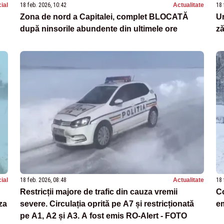
ial
18 feb. 2026, 10:42
Actualitate
18 
Zona de nord a Capitalei, complet BLOCATĂ
Un
după ninsorile abundente din ultimele ore
ză
ial
18 feb. 2026, 08:48
Actualitate
18 
Restricții majore de trafic din cauza vremii
Co
za
severe. Circulația oprită pe A7 și restricționată
em
pe A1, A2 și A3. A fost emis RO-Alert - FOTO