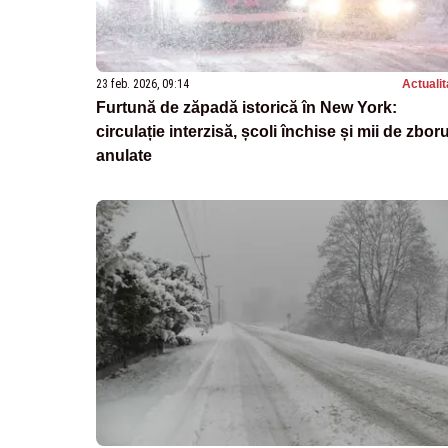
23 feb. 2026, 09:14
Actualit
Furtună de zăpadă istorică în New York:
circulație interzisă, școli închise și mii de zboru
anulate