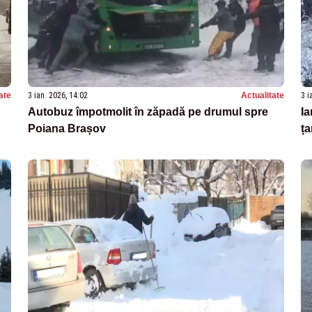
ate
3 ian. 2026, 14:02
Actualitate
3 i
Autobuz împotmolit în zăpadă pe drumul spre
Ia
Poiana Brașov
ța