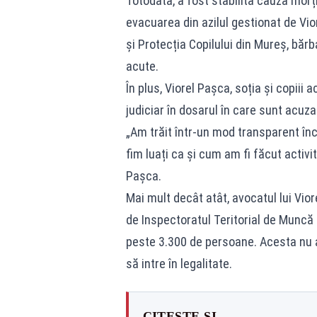
Totodată, a fost stabilită cauza morț
evacuarea din azilul gestionat de Vio
și Protecția Copilului din Mureș, bărb
acute.
În plus, Viorel Pașca, soția și copiii
judiciar în dosarul în care sunt acuzaț
„Am trăit într-un mod transparent înc
fim luați ca și cum am fi făcut activit
Pașca.
Mai mult decât atât, avocatul lui Vi
de Inspectoratul Teritorial de Muncă 
peste 3.300 de persoane. Acesta nu a
să intre în legalitate.
CITEȘTE ȘI