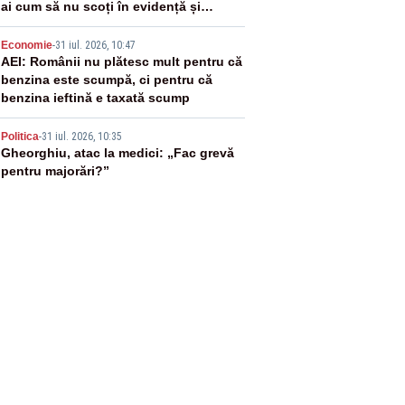
ai cum să nu scoți în evidență și
lucrurile bune”
4
Economie
-
31 iul. 2026, 10:47
AEI: Românii nu plătesc mult pentru că
benzina este scumpă, ci pentru că
benzina ieftină e taxată scump
5
Politica
-
31 iul. 2026, 10:35
Gheorghiu, atac la medici: „Fac grevă
pentru majorări?”