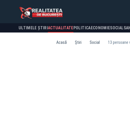
ULTIMELE ȘTIRI
ACTUALITATE
POLITICA
ECONOMIE
SOCIAL
SA
Acasă
Știri
Social
13 persoane v