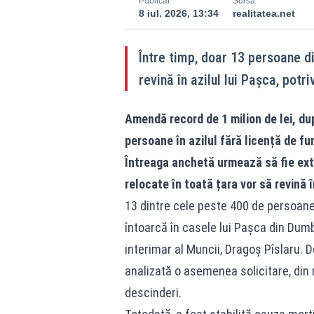
Publicat
Sursă
8 iul. 2026, 13:34
realitatea.net
Între timp, doar 13 persoane di
revină în azilul lui Pașca, potr
Amendă record de 1 milion de lei, du
persoane în azilul fără licență de fu
Întreaga anchetă urmează să fie exti
relocate în toată țara vor să revină î
13 dintre cele peste 400 de persoane 
întoarcă în casele lui Pașca din Dumb
interimar al Muncii, Dragoș Pîslaru. D
analizată o asemenea solicitare, di
descinderi.