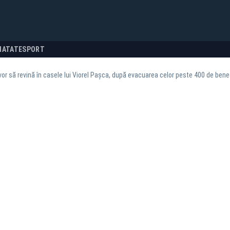
NATATE
SPORT
or să revină în casele lui Viorel Pașca, după evacuarea celor peste 400 de benef