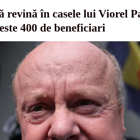
ă revină în casele lui Viorel 
este 400 de beneficiari