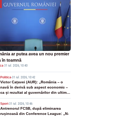
ânia ar putea avea un nou premier
a în toamnă
ica
·
31 iul. 2026, 10:40
2
Politica
-
31 iul. 2026, 10:42
Victor Cațavei (AUR): „România – o
navă în derivă sub aspect economic –
ca și rezultat al guvernărilor din ultimii
36 de ani”
3
Sport
-
31 iul. 2026, 10:46
Antrenorul FCSB, după eliminarea
rușinoasă din Conference League: „N-