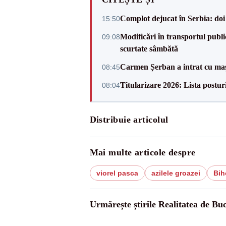
Complot dejucat în Serbia: doi 
15:50
Modificări în transportul public 
09:08
scurtate sâmbătă
Carmen Șerban a intrat cu mași
08:45
Titularizare 2026: Lista posturi
08:04
Distribuie articolul
Mai multe articole despre
viorel pasca
azilele groazei
Bih
Urmărește știrile Realitatea de Buc