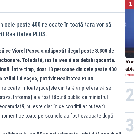
1
n cele peste 400 relocate în toată țara vor să
ivit Realitatea PLUS.
pă ce Viorel Pașca a adăpostit ilegal peste 3.300 de
ncționare. Totodată, ies la iveală noi detalii șocante.
Rom
nsă. Între timp, doar 13 persoane din cele peste 400
abi
Polit
n azilul lui Pașca, potrivit Realitatea PLUS.
relocate în toate județele din țară ar prefera să se
rava. Informația a fost făcută public de ministrul
eocamdată, nu este clar în ce condiții ar putea fi
n moment ce toate persoanele au fost evacuate după