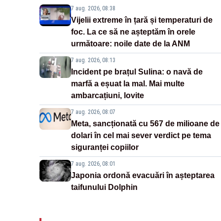
7 aug. 2026, 08:38
Vijelii extreme în țară și temperaturi de
foc. La ce să ne așteptăm în orele
următoare: noile date de la ANM
7 aug. 2026, 08:13
Incident pe brațul Sulina: o navă de
marfă a eșuat la mal. Mai multe
ambarcațiuni, lovite
7 aug. 2026, 08:07
Meta, sancționată cu 567 de milioane de
dolari în cel mai sever verdict pe tema
siguranței copiilor
7 aug. 2026, 08:01
Japonia ordonă evacuări în așteptarea
taifunului Dolphin