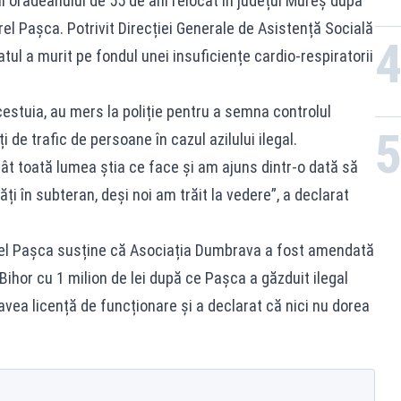
ii orădeanului de 55 de ani relocat în județul Mureș după
rel Pașca. Potrivit Direcției Generale de Asistență Socială
atul a murit pe fondul unei insuficiențe cardio-respiratorii
 acestuia, au mers la poliție pentru a semna controlul
i de trafic de persoane în cazul azilului ilegal.
ât toată lumea ştia ce face și am ajuns dintr-o dată să
ăți în subteran, deși noi am trăit la vedere”, a declarat
orel Pașca susține că Asociația Dumbrava a fost amendată
Bihor cu 1 milion de lei după ce Pașca a găzduit ilegal
vea licență de funcționare și a declarat că nici nu dorea