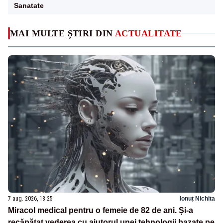
Sanatate
MAI MULTE ȘTIRI DIN
ACTUALITATE
7 aug. 2026, 18:25
Ionuț Nichita
Miracol medical pentru o femeie de 82 de ani. Și-a
recăpătat vederea cu ajutorul unei tehnologii bazate pe