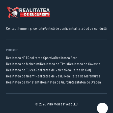
Contact
Termeni și condiții
Politică de confidențialitate
Cod de conduită
Parteneri:
Realitatea.NET
Realitatea Sportiva
Realitatea Star
Realitatea de Mehedinti
Realitatea de Timis
Realitatea de Covasna
Realitatea de Tulcea
Realitatea de Valcea
Realitatea de Gorj
Realitatea de Neamt
Realitatea de Vaslui
Realitatea de Maramures
Realitatea de Constanta
Realitatea de Giurgiu
Realitatea de Oradea
© 2026 PHG Media Invest LLC
Facebook
YouTube