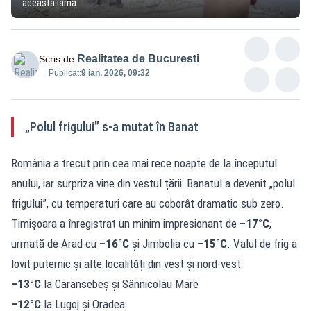
această iarnă
Realitatea de Bucuresti
Scris de
Publicat:
9 ian. 2026, 09:32
„Polul frigului” s-a mutat în Banat
România a trecut prin cea mai rece noapte de la începutul
anului, iar surpriza vine din vestul țării: Banatul a devenit „polul
frigului”, cu temperaturi care au coborât dramatic sub zero.
Timișoara a înregistrat un minim impresionant de
–17°C
,
urmată de Arad cu
–16°C
și Jimbolia cu
–15°C
. Valul de frig a
lovit puternic și alte localități din vest și nord-vest:
–13°C
la Caransebeș și Sânnicolau Mare
–12°C
la Lugoj și Oradea