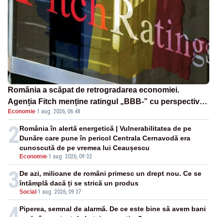
România a scăpat de retrogradarea economiei.
Agenția Fitch menține ratingul „BBB-” cu perspectivă
Economie
·
1 aug. 2026, 06:48
negativă
2
România în alertă energetică | Vulnerabilitatea de pe
Dunăre care pune în pericol Centrala Cernavodă era
cunoscută de pe vremea lui Ceaușescu
Economie
-
1 aug. 2026, 09:32
3
De azi, milioane de români primesc un drept nou. Ce se
întâmplă dacă ți se strică un produs
Social
-
1 aug. 2026, 09:37
4
Piperea, semnal de alarmă. De ce este bine să avem bani