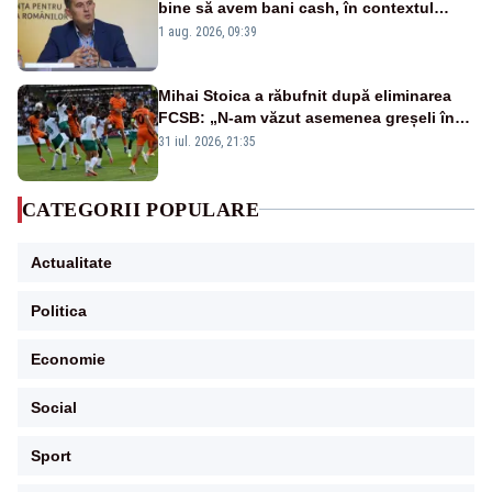
bine să avem bani cash, în contextul
alertei energetice?
1 aug. 2026, 09:39
Mihai Stoica a răbufnit după eliminarea
FCSB: „N-am văzut asemenea greșeli în
190 de meciuri europene”
31 iul. 2026, 21:35
CATEGORII POPULARE
Actualitate
Politica
Economie
Social
Sport