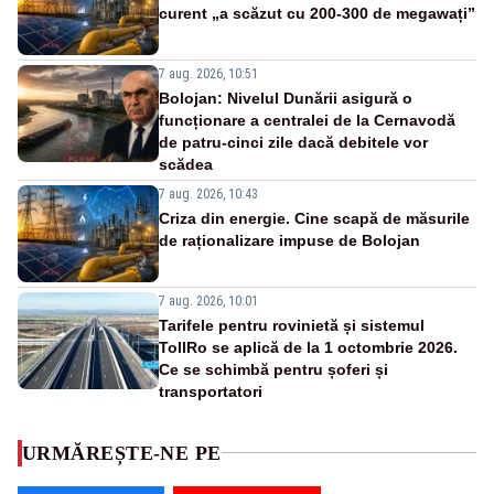
curent „a scăzut cu 200-300 de megawați”
7 aug. 2026, 10:51
Bolojan: Nivelul Dunării asigură o
funcționare a centralei de la Cernavodă
de patru-cinci zile dacă debitele vor
scădea
7 aug. 2026, 10:43
Criza din energie. Cine scapă de măsurile
de raționalizare impuse de Bolojan
7 aug. 2026, 10:01
Tarifele pentru rovinietă și sistemul
TollRo se aplică de la 1 octombrie 2026.
Ce se schimbă pentru șoferi și
transportatori
URMĂREȘTE-NE PE