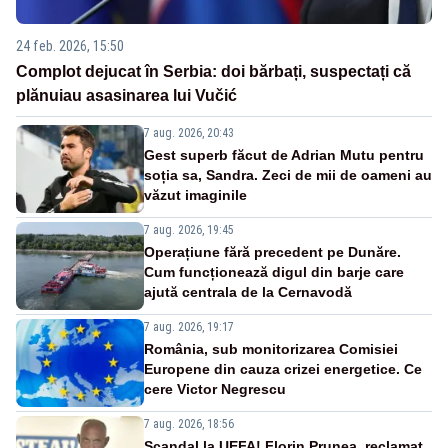
24 feb. 2026, 15:50
Complot dejucat în Serbia: doi bărbați, suspectați că
plănuiau asasinarea lui Vučić
7 aug. 2026, 20:43
Gest superb făcut de Adrian Mutu pentru
soția sa, Sandra. Zeci de mii de oameni au
văzut imaginile
7 aug. 2026, 19:45
Operațiune fără precedent pe Dunăre.
Cum funcționează digul din barje care
ajută centrala de la Cernavodă
7 aug. 2026, 19:17
România, sub monitorizarea Comisiei
Europene din cauza crizei energetice. Ce
cere Victor Negrescu
7 aug. 2026, 18:56
Scandal la UEFA! Florin Prunea, reclamat