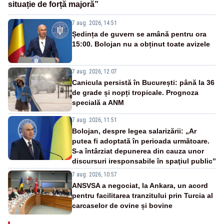
situație de forță majoră”
7 aug. 2026, 14:51
Ședința de guvern se amână pentru ora
15:00. Bolojan nu a obținut toate avizele
7 aug. 2026, 12:07
Canicula persistă în București: până la 36
de grade și nopți tropicale. Prognoza
specială a ANM
7 aug. 2026, 11:51
Bolojan, despre legea salarizării: „Ar
putea fi adoptată în perioada următoare.
S-a întârziat depunerea din cauza unor
discursuri iresponsabile în spaţiul public”
7 aug. 2026, 10:57
ANSVSA a negociat, la Ankara, un acord
pentru facilitarea tranzitului prin Turcia al
carcaselor de ovine și bovine