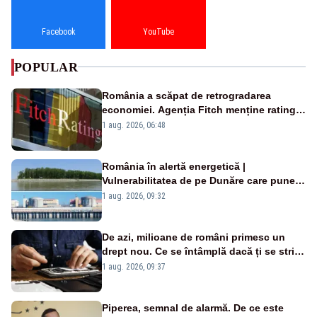
Facebook
YouTube
POPULAR
România a scăpat de retrogradarea
economiei. Agenția Fitch menține ratingul
„BBB-” cu perspectivă negativă
1 aug. 2026, 06:48
România în alertă energetică |
Vulnerabilitatea de pe Dunăre care pune
în pericol Centrala Cernavodă era
1 aug. 2026, 09:32
cunoscută de pe vremea lui Ceaușescu
De azi, milioane de români primesc un
drept nou. Ce se întâmplă dacă ți se strică
un produs
1 aug. 2026, 09:37
Piperea, semnal de alarmă. De ce este