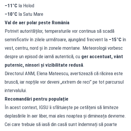
–11°C
la Holod
–10°C
la Satu Mare
Val de aer polar peste România
Potrivit autorităților, temperaturile vor continua să scadă
semnificativ în zilele următoare, ajungând frecvent la
–15°C
în
vest, centru, nord și în zonele montane. Meteorologii vorbesc
despre un episod de iarnă autentică, cu
ger accentuat, vânt
puternic, ninsori și vizibilitate redusă
.
Directorul ANM, Elena Mateescu, avertizează că răcirea este
bruscă, iar nopțile vor deveni „extrem de reci” pe tot parcursul
intervalului.
Recomandări pentru populație
În acest context, IGSU îi sfătuiește pe cetățeni să limiteze
deplasările în aer liber, mai ales noaptea și dimineața devreme.
Cei care trebuie să iasă din casă sunt îndemnați să poarte