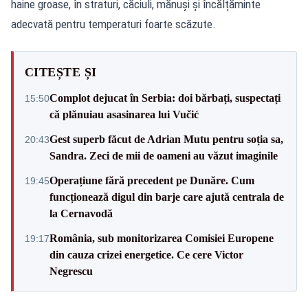
haine groase, în straturi, căciuli, mănuși și încălțăminte
adecvată pentru temperaturi foarte scăzute.
CITEȘTE ȘI
Complot dejucat în Serbia: doi bărbați, suspectați
15:50
că plănuiau asasinarea lui Vučić
Gest superb făcut de Adrian Mutu pentru soția sa,
20:43
Sandra. Zeci de mii de oameni au văzut imaginile
Operațiune fără precedent pe Dunăre. Cum
19:45
funcționează digul din barje care ajută centrala de
la Cernavodă
România, sub monitorizarea Comisiei Europene
19:17
din cauza crizei energetice. Ce cere Victor
Negrescu