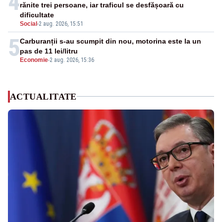
4
rănite trei persoane, iar traficul se desfășoară cu
dificultate
Social
-
2 aug. 2026, 15:51
5
Carburanții s-au scumpit din nou, motorina este la un
pas de 11 lei/litru
Economie
-
2 aug. 2026, 15:36
ACTUALITATE