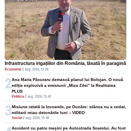
Infrastructura irigațiilor din România, lăsată în paragină
Economie
·
2 aug. 2026, 15:38
2
Ana Maria Păcuraru demască planul lui Bolojan. O nouă
ediție explozivă a emisiunii „Miza Zilei” la Realitatea
PLUS
Politica
-
2 aug. 2026, 15:42
3
Misiune ratată la Izvoarele, pe Dunăre: stânca nu a cedat,
militarii reiau detonările luni – VIDEO
Social
-
2 aug. 2026, 15:48
Accident cu patru mașini pe Autostrada Soarelui. Au fost