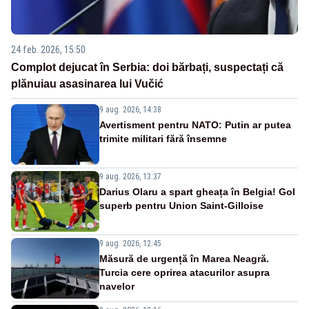
24 feb. 2026, 15:50
Complot dejucat în Serbia: doi bărbați, suspectați că
plănuiau asasinarea lui Vučić
9 aug. 2026, 14:38
Avertisment pentru NATO: Putin ar putea
trimite militari fără însemne
9 aug. 2026, 13:37
Darius Olaru a spart gheața în Belgia! Gol
superb pentru Union Saint-Gilloise
9 aug. 2026, 12:45
Măsură de urgență în Marea Neagră.
Turcia cere oprirea atacurilor asupra
navelor