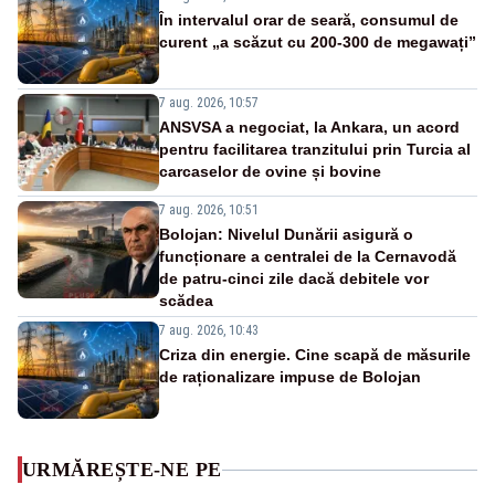
În intervalul orar de seară, consumul de
curent „a scăzut cu 200-300 de megawați”
7 aug. 2026, 10:57
ANSVSA a negociat, la Ankara, un acord
pentru facilitarea tranzitului prin Turcia al
carcaselor de ovine și bovine
7 aug. 2026, 10:51
Bolojan: Nivelul Dunării asigură o
funcționare a centralei de la Cernavodă
de patru-cinci zile dacă debitele vor
scădea
7 aug. 2026, 10:43
Criza din energie. Cine scapă de măsurile
de raționalizare impuse de Bolojan
URMĂREȘTE-NE PE