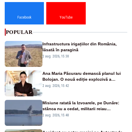
Facebook
YouTube
POPULAR
Infrastructura irigațiilor din România,
lăsată în paragină
2 aug. 2026, 15:38
Ana Maria Păcuraru demască planul lui
Bolojan. O nouă ediție explozivă a
emisiunii „Miza Zilei” la Realitatea PLUS
2 aug. 2026, 15:42
Misiune ratată la Izvoarele, pe Dunăre:
stânca nu a cedat, militarii reiau
detonările luni – VIDEO
2 aug. 2026, 15:48