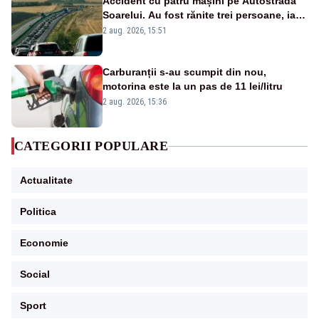
Accident cu patru mașini pe Autostrada
Soarelui. Au fost rănite trei persoane, iar
traficul se desfășoară cu dificultate
2 aug. 2026, 15:51
Carburanții s-au scumpit din nou,
motorina este la un pas de 11 lei/litru
2 aug. 2026, 15:36
CATEGORII POPULARE
Actualitate
Politica
Economie
Social
Sport