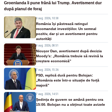
Groenlanda îi pune frână lui Trump. Avertisment dur
după planul de foraj
8 aug. 2026, 10:38
România își păstrează ratingul
recomandat investițiilor. Un semnal
pozitiv, dar și un avertisment pentru
autorități
8 aug. 2026, 08:51
Nicușor Dan, avertisment după decizia
Moody’s: „România trebuie să revină la
creștere economică”
7 aug. 2026, 15:26
PSD, replică dură pentru Bolojan:
„România este într-o situație de forță
majoră”
7 aug. 2026, 14:51
Ședința de guvern se amână pentru ora
15:00. Bolojan nu a obținut toate avizele