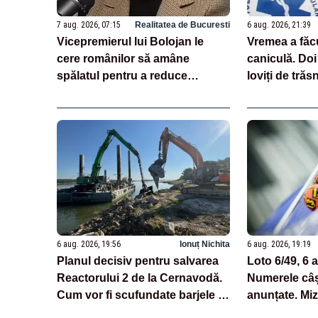
7 aug. 2026, 07:15
Realitatea de Bucuresti
6 aug. 2026, 21:39
Vicepremierul lui Bolojan le
Vremea a făc
cere românilor să amâne
caniculă. Doi
spălatul pentru a reduce
loviți de trăs
consumul de energie
6 aug. 2026, 19:56
Ionuț Nichita
6 aug. 2026, 19:19
Planul decisiv pentru salvarea
Loto 6/49, 6 
Reactorului 2 de la Cernavodă.
Numerele câș
Cum vor fi scufundate barjele în
anunțate. Mi
Dunăre
milioane de 