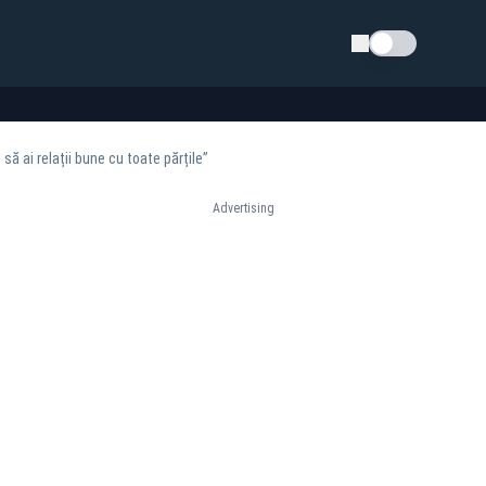
Schimba tema
ă ai relații bune cu toate părțile”
Advertising