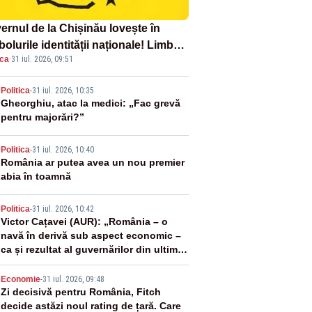
ernul de la Chișinău lovește în
olurile identității naționale! Limba
ica
·
31 iul. 2026, 09:51
ână nu se economisește! Limba
ână se sărbătorește!
2
Politica
-
31 iul. 2026, 10:35
Gheorghiu, atac la medici: „Fac grevă
pentru majorări?”
3
Politica
-
31 iul. 2026, 10:40
România ar putea avea un nou premier
abia în toamnă
4
Politica
-
31 iul. 2026, 10:42
Victor Cațavei (AUR): „România – o
navă în derivă sub aspect economic –
ca și rezultat al guvernărilor din ultimii
36 de ani”
5
Economie
-
31 iul. 2026, 09:48
Zi decisivă pentru România, Fitch
decide astăzi noul rating de țară. Care