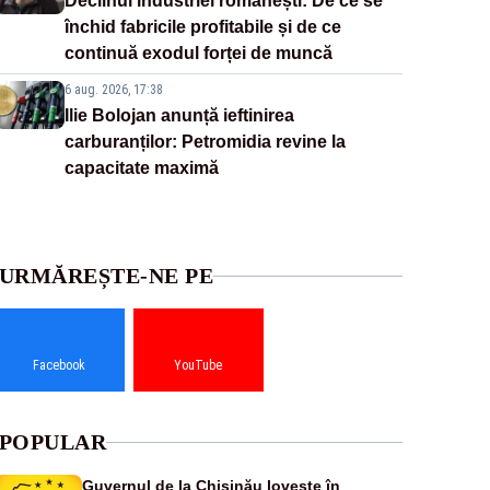
Declinul industriei românești: De ce se
închid fabricile profitabile și de ce
continuă exodul forței de muncă
6 aug. 2026, 17:38
Ilie Bolojan anunță ieftinirea
carburanților: Petromidia revine la
capacitate maximă
URMĂREȘTE-NE PE
Facebook
YouTube
POPULAR
Guvernul de la Chișinău lovește în