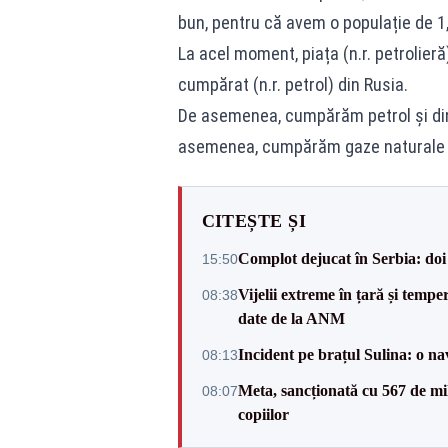
bun, pentru că avem o populație de 1,4
La acel moment, piața (n.r. petrolieră
cumpărat (n.r. petrol) din Rusia.
De asemenea, cumpărăm petrol și din 
asemenea, cumpărăm gaze naturale și
CITEȘTE ȘI
Complot dejucat în Serbia: doi 
15:50
Vijelii extreme în țară și tempe
08:38
date de la ANM
Incident pe brațul Sulina: o na
08:13
Meta, sancționată cu 567 de mil
08:07
copiilor