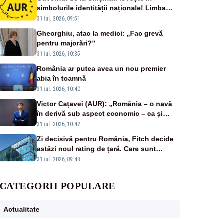
simbolurile identității naționale! Limba
română nu se economisește! Limba
31 iul. 2026, 09:51
română se sărbătorește!
Gheorghiu, atac la medici: „Fac grevă
pentru majorări?”
31 iul. 2026, 10:35
România ar putea avea un nou premier
abia în toamnă
31 iul. 2026, 10:40
Victor Cațavei (AUR): „România – o navă
în derivă sub aspect economic – ca și
rezultat al guvernărilor din ultimii 36 de
31 iul. 2026, 10:42
ani”
Zi decisivă pentru România, Fitch decide
astăzi noul rating de țară. Care sunt
efectele retrogradării la categoria „junk”
31 iul. 2026, 09:48
CATEGORII POPULARE
Actualitate