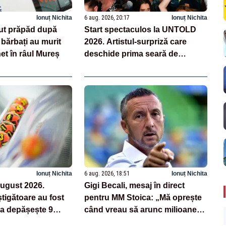
Ionuț Nichita
6 aug. 2026, 20:17
Ionuț Nichita
ut prăpăd după
Start spectaculos la UNTOLD
 bărbați au murit
2026. Artistul-surpriză care
net în râul Mureș
deschide prima seară de
festival
Ionuț Nichita
6 aug. 2026, 18:51
Ionuț Nichita
august 2026.
Gigi Becali, mesaj în direct
tigătoare au fost
pentru MM Stoica: „Mă oprește
za depășește 9
când vreau să arunc milioane
euro
pe transferuri”