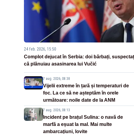
24 feb. 2026, 15:50
Complot dejucat în Serbia: doi bărbați, suspectaț
că plănuiau asasinarea lui Vučić
7 aug. 2026, 08:38
Vijelii extreme în țară și temperaturi de
foc. La ce să ne așteptăm în orele
următoare: noile date de la ANM
7 aug. 2026, 08:13
Incident pe brațul Sulina: o navă de
marfă a eșuat la mal. Mai multe
ambarcațiuni, lovite