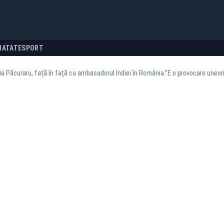
NATATE
SPORT
a Păcuraru, față în față cu ambasadorul Indiei în România.”E o provocare uneori s