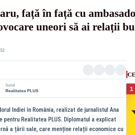
u, față în față cu ambasador
ocare uneori să ai relații bu
:52
CE
Sursă
1
Realitatea PLUS
ul Indiei în România, realizat de jurnalistul Ana
te pentru Realitatea PLUS. Diplomatul a explicat
rnă a țării sale, care menține relații economice cu