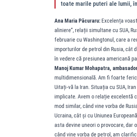
toate marile puteri ale lumii, 
Ana Maria Păcuraru:
Excelența voastr
aliniere”, relații simultane cu SUA, R
februarie cu Washingtonul, care a red
importurilor de petrol din Rusia, cât
în vedere că presiunea americană pa
Manoj Kumar Mohapatra, ambasadoru
multidimensională. Am fi foarte feric
Uitați-vă la Iran. Situația cu SUA, Ira
implicate. Avem o relație excelentă cu 
mod similar, când vine vorba de Rusia
Ucraina, cât și cu Uniunea Europeană.
asta devine uneori o provocare, dar o
când vine vorba de petrol, am clarifi