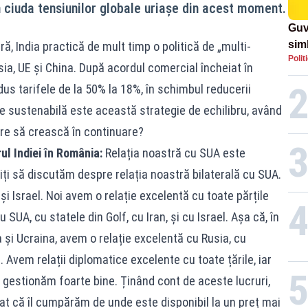
în ciuda tensiunilor globale uriașe din acest moment.
Guv
simb
ă, India practică de mult timp o politică de „multi-
Polit
rom
usia, UE și China. După acordul comercial încheiat în
rom
us tarifele de la 50% la 18%, în schimbul reducerii
 de sustenabilă este această strategie de echilibru, având
re să crească în continuare?
l Indiei în România:
Relația noastră cu SUA este
iți să discutăm despre relația noastră bilaterală cu SUA.
n și Israel. Noi avem o relație excelentă cu toate părțile
SUA, cu statele din Golf, cu Iran, și cu Israel. Așa că, în
 și Ucraina, avem o relație excelentă cu Rusia, cu
 Avem relații diplomatice excelente cu toate țările, iar
 gestionăm foarte bine. Ținând cont de aceste lucruri,
cat că îl cumpărăm de unde este disponibil la un preț mai