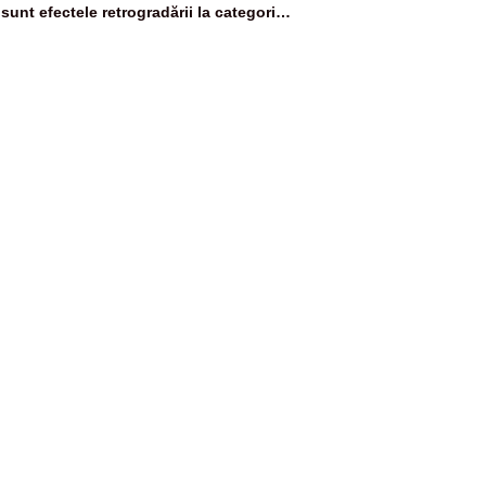
sunt efectele retrogradării la categoria
„junk”