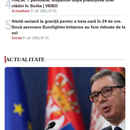
4
ITALIA: 7 persoane, dispărute după prăbușirea unei
clădiri în Sicilia | VIDEO
Actualitate
-
31 iul. 2026, 07:50
5
Alertă aeriană la graniță pentru a treia oară în 24 de ore.
Două aeronave Eurofighter britanice au fost ridicate de la
sol
Social
-
31 iul. 2026, 07:24
ACTUALITATE