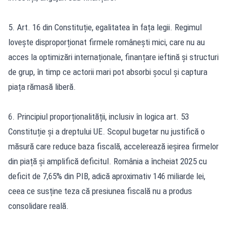
5. Art. 16 din Constituție, egalitatea în fața legii. Regimul
lovește disproporționat firmele românești mici, care nu au
acces la optimizări internaționale, finanțare ieftină și structuri
de grup, în timp ce actorii mari pot absorbi șocul și captura
piața rămasă liberă.
6. Principiul proporționalității, inclusiv în logica art. 53
Constituție și a dreptului UE. Scopul bugetar nu justifică o
măsură care reduce baza fiscală, accelerează ieșirea firmelor
din piață și amplifică deficitul. România a încheiat 2025 cu
deficit de 7,65% din PIB, adică aproximativ 146 miliarde lei,
ceea ce susține teza că presiunea fiscală nu a produs
consolidare reală.