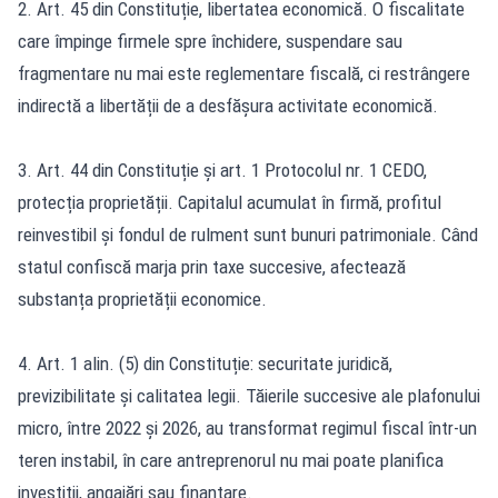
2. Art. 45 din Constituție, libertatea economică. O fiscalitate
care împinge firmele spre închidere, suspendare sau
fragmentare nu mai este reglementare fiscală, ci restrângere
indirectă a libertății de a desfășura activitate economică.
3. Art. 44 din Constituție și art. 1 Protocolul nr. 1 CEDO,
protecția proprietății. Capitalul acumulat în firmă, profitul
reinvestibil și fondul de rulment sunt bunuri patrimoniale. Când
statul confiscă marja prin taxe succesive, afectează
substanța proprietății economice.
4. Art. 1 alin. (5) din Constituție: securitate juridică,
previzibilitate și calitatea legii. Tăierile succesive ale plafonului
micro, între 2022 și 2026, au transformat regimul fiscal într-un
teren instabil, în care antreprenorul nu mai poate planifica
investiții, angajări sau finanțare.