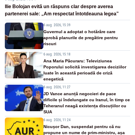
Ilie Bolojan evită un răspuns clar despre averea
partenerei sale: „Am respectat întotdeauna legea”
6 aug. 2026, 15:39
Guvernul a adoptat o hotărâre care
aprobă planurile de pregătire pentru
riscuri
6 aug. 2026, 15:18
Ana Maria Păcuraru: Televiziunea
Poporului solicită investigarea deciziilor
luate în această perioadă de criză
enegetică
6 aug. 2026, 11:27
JD Vance anunță negocieri de pace
dificile și îndelungate cu Iranul, în timp ce
Teheranul neagă existența discuțiilor cu
SUA
6 aug. 2026, 11:24
Nicușor Dan, suspendat pentru că nu
propune un nume de prim-ministru, așa