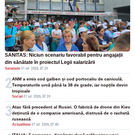
SANITAS: Niciun scenariu favorabil pentru angajații
din sănătate în proiectul Legii salarizării
Sanatate
·
31 iul. 2026, 07:29
2
ANM a emis cod galben și cod portocaliu de caniculă.
Temperaturile urcă până la 38 de grade, iar nopțile devin
tropicale
Social
-
31 iul. 2026, 07:39
3
Atac fără precedent al Rusiei. O fabrică de drone din Kiev
deținută de o companie americană, distrusă de o rachetă
rusească
Actualitate
-
31 iul. 2026, 07:40