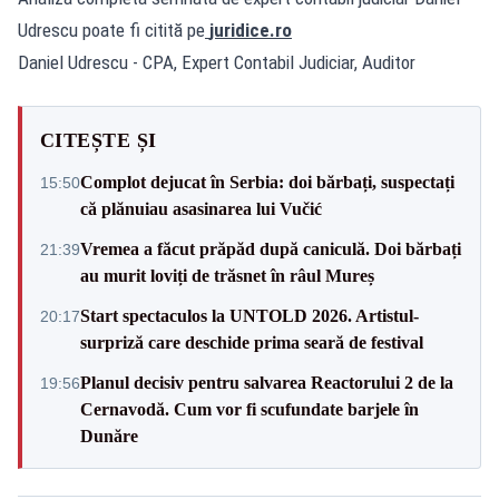
Udrescu poate fi citită pe
juridice.ro
Daniel Udrescu - CPA, Expert Contabil Judiciar, Auditor
CITEȘTE ȘI
Complot dejucat în Serbia: doi bărbați, suspectați
15:50
că plănuiau asasinarea lui Vučić
Vremea a făcut prăpăd după caniculă. Doi bărbați
21:39
au murit loviți de trăsnet în râul Mureș
Start spectaculos la UNTOLD 2026. Artistul-
20:17
surpriză care deschide prima seară de festival
Planul decisiv pentru salvarea Reactorului 2 de la
19:56
Cernavodă. Cum vor fi scufundate barjele în
Dunăre