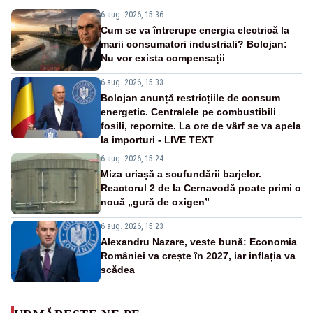
6 aug. 2026, 15:36
Cum se va întrerupe energia electrică la
marii consumatori industriali? Bolojan:
Nu vor exista compensații
6 aug. 2026, 15:33
Bolojan anunță restricțiile de consum
energetic. Centralele pe combustibili
fosili, repornite. La ore de vârf se va apela
la importuri - LIVE TEXT
6 aug. 2026, 15:24
Miza uriașă a scufundării barjelor.
Reactorul 2 de la Cernavodă poate primi o
nouă „gură de oxigen”
6 aug. 2026, 15:23
Alexandru Nazare, veste bună: Economia
României va crește în 2027, iar inflația va
scădea