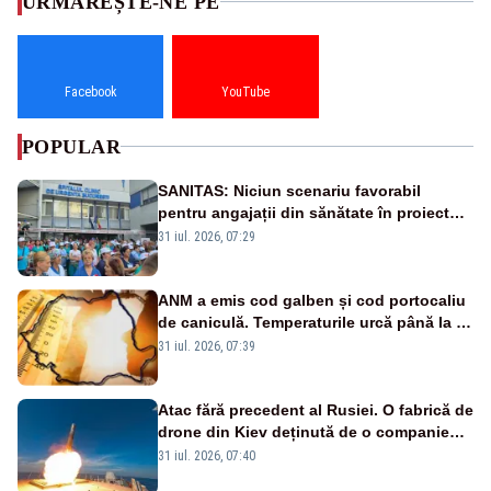
URMĂREȘTE-NE PE
Facebook
YouTube
POPULAR
SANITAS: Niciun scenariu favorabil
pentru angajații din sănătate în proiectul
Legii salarizării
31 iul. 2026, 07:29
ANM a emis cod galben și cod portocaliu
de caniculă. Temperaturile urcă până la 38
de grade, iar nopțile devin tropicale
31 iul. 2026, 07:39
Atac fără precedent al Rusiei. O fabrică de
drone din Kiev deținută de o companie
americană, distrusă de o rachetă
31 iul. 2026, 07:40
rusească