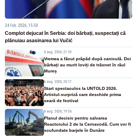
24 feb. 2026, 15:50
Complot dejucat în Serbia: doi bărbați, suspectați că
plănuiau asasinarea lui Vučić
6 aug. 2026, 21:39
Vremea a făcut prăpăd după caniculă. Doi
bărbați au murit loviți de trăsnet în râul
Mureș
6 aug. 2026, 20:17
Start spectaculos la UNTOLD 2026.
Artistul-surpriză care deschide prima
seară de festival
6 aug. 2026, 19:56
Planul decisiv pentru salvarea
Reactorului 2 de la Cernavodă. Cum vor fi
scufundate barjele în Dunăre