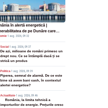
ânia în alertă energetică |
nerabilitatea de pe Dunăre care
omie
·
1 aug. 2026, 09:32
e în pericol Centrala Cernavodă era
oscută de pe vremea lui Ceaușescu
2
Social
-
1 aug. 2026, 09:37
De azi, milioane de români primesc un
drept nou. Ce se întâmplă dacă ți se
strică un produs
3
Politica
-
1 aug. 2026, 09:39
Piperea, semnal de alarmă. De ce este
bine să avem bani cash, în contextul
alertei energetice?
4
Actualitate
-
1 aug. 2026, 09:46
România, la limita tehnică a
importurilor de energie. Prețurile cresc