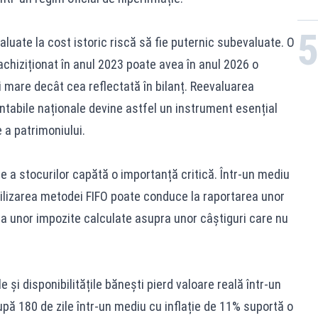
valuate la cost istoric riscă să fie puternic subevaluate. O
chiziționat în anul 2023 poate avea în anul 2026 o
mare decât cea reflectată în bilanț. Reevaluarea
ntabile naționale devine astfel un instrument esențial
 a patrimoniului.
re a stocurilor capătă o importanță critică. Într-un mediu
utilizarea metodei FIFO poate conduce la raportarea unor
plata unor impozite calculate asupra unor câștiguri care nu
e și disponibilitățile bănești pierd valoare reală într-un
pă 180 de zile într-un mediu cu inflație de 11% suportă o