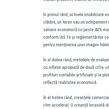
În primul rând, activele imobilizate e
clădire, un teren sau un echipament a
valoare economică cu peste 40% mai 
conform IAS 16 și reglementărilor co
pentru menținerea unei imagini fidele
În al doilea rând, metodele de evalua
cu inflație apropiată de două cifre, 
profituri contabile artificiale și la 
reflectă realitatea economică.
În al treilea rând, creanțele comercial
ritm accelerat. O creanță încasată du