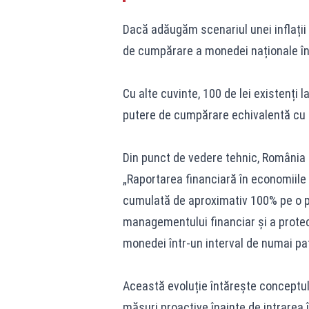
Dacă adăugăm scenariul unei inflații
de cumpărare a monedei naționale în
Cu alte cuvinte, 100 de lei existenți 
putere de cumpărare echivalentă cu ap
Din punct de vedere tehnic, România 
„Raportarea financiară în economiile h
cumulată de aproximativ 100% pe o pe
managementului financiar și a protecț
monedei într-un interval de numai pat
Această evoluție întărește conceptul
măsuri proactive înainte de intrarea î