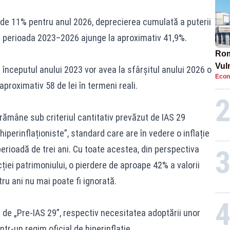
 de 11% pentru anul 2026, deprecierea cumulată a puterii
 perioada 2023–2026 ajunge la aproximativ 41,9%.
Rom
Vul
la începutul anului 2023 vor avea la sfârșitul anului 2026 o
Econ
pun
roximativ 58 de lei în termeni reali.
cun
rămâne sub criteriul cantitativ prevăzut de IAS 29
iperinflaționiste”, standard care are în vedere o inflație
rioadă de trei ani. Cu toate acestea, din perspectiva
iei patrimoniului, o pierdere de aproape 42% a valorii
ru ani nu mai poate fi ignorată.
 de „Pre-IAS 29”, respectiv necesitatea adoptării unor
ntr-un regim oficial de hiperinflație.