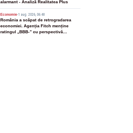
alarmant - Analiză Realitatea Plus
5
Economie
-
1 aug. 2026, 06:48
România a scăpat de retrogradarea
economiei. Agenția Fitch menține
ratingul „BBB-” cu perspectivă
negativă