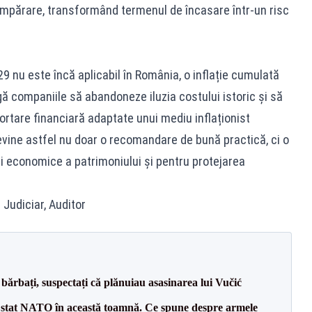
umpărare, transformând termenul de încasare într-un risc
29 nu este încă aplicabil în România, o inflație cumulată
ă companiile să abandoneze iluzia costului istoric și să
portare financiară adaptate unui mediu inflaționist
evine astfel nu doar o recomandare de bună practică, ci o
i economice a patrimoniului și pentru protejarea
 Judiciar, Auditor
bărbați, suspectați că plănuiau asasinarea lui Vučić
 stat NATO în această toamnă. Ce spune despre armele