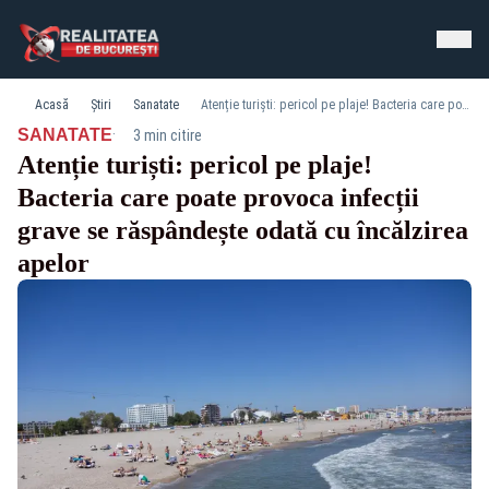
Acasă
Știri
Sanatate
Atenție turiști: pericol pe plaje! Bacteria care poate provoca infecții grave se răspândește odată cu încălzirea apelor
·
SANATATE
3 min citire
Atenție turiști: pericol pe plaje!
Bacteria care poate provoca infecții
grave se răspândește odată cu încălzirea
apelor