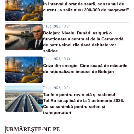
În intervalul orar de seară, consumul de
curent „a scăzut cu 200-300 de megawați”
7 aug. 2026, 10:51
Bolojan: Nivelul Dunării asigură o
funcționare a centralei de la Cernavodă
de patru-cinci zile dacă debitele vor
scădea
7 aug. 2026, 10:43
Criza din energie. Cine scapă de măsurile
de raționalizare impuse de Bolojan
7 aug. 2026, 10:01
Tarifele pentru rovinietă și sistemul
TollRo se aplică de la 1 octombrie 2026.
Ce se schimbă pentru șoferi și
transportatori
URMĂREȘTE-NE PE