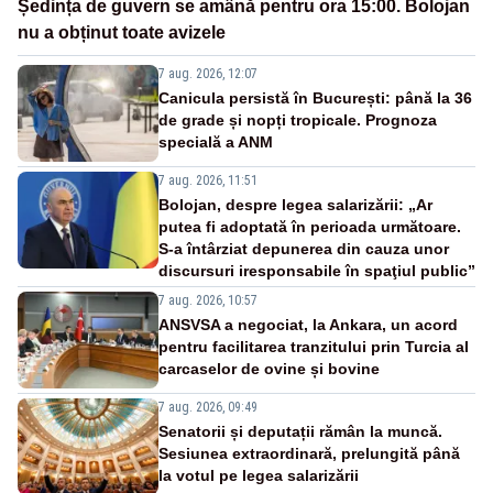
Ședința de guvern se amână pentru ora 15:00. Bolojan
nu a obținut toate avizele
7 aug. 2026, 12:07
Canicula persistă în București: până la 36
de grade și nopți tropicale. Prognoza
specială a ANM
7 aug. 2026, 11:51
Bolojan, despre legea salarizării: „Ar
putea fi adoptată în perioada următoare.
S-a întârziat depunerea din cauza unor
discursuri iresponsabile în spaţiul public”
7 aug. 2026, 10:57
ANSVSA a negociat, la Ankara, un acord
pentru facilitarea tranzitului prin Turcia al
carcaselor de ovine și bovine
7 aug. 2026, 09:49
Senatorii și deputații rămân la muncă.
Sesiunea extraordinară, prelungită până
la votul pe legea salarizării