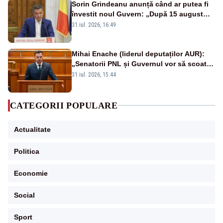
Sorin Grindeanu anunță când ar putea fi
învestit noul Guvern: „După 15 august
sunt șanse mai mari”
31 iul. 2026, 16:49
Mihai Enache (liderul deputaților AUR):
„Senatorii PNL și Guvernul vor să scoată
la vânzare bunuri publice pentru a stinge
31 iul. 2026, 15:44
datoriile pentru vaccinurile Pfizer!”
CATEGORII POPULARE
Actualitate
Politica
Economie
Social
Sport