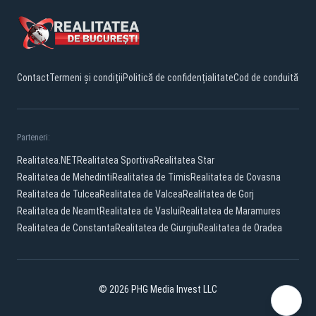
Contact
Termeni și condiții
Politică de confidențialitate
Cod de conduită
Parteneri:
Realitatea.NET
Realitatea Sportiva
Realitatea Star
Realitatea de Mehedinti
Realitatea de Timis
Realitatea de Covasna
Realitatea de Tulcea
Realitatea de Valcea
Realitatea de Gorj
Realitatea de Neamt
Realitatea de Vaslui
Realitatea de Maramures
Realitatea de Constanta
Realitatea de Giurgiu
Realitatea de Oradea
© 2026 PHG Media Invest LLC
Facebook
YouTube