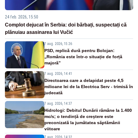
24 feb. 2026, 15:50
Complot dejucat în Serbia: doi bărbați, suspectați că
plănuiau asasinarea lui Vučić
7 aug. 2026, 15:26
PSD, replică dură pentru Bolojan:
„România este într-o situație de forță
majoră”
7 aug. 2026, 14:41
Directoarea care a delapidat peste 4,5
milioane lei de la Electrica Serv - trimisă în
judecată
7 aug. 2026, 14:37
Hidrologi: Debitul Dunării rămâne la 1.400
mc/s; o tendință de creștere este
preconizată la jumătatea săptămânii
viitoare
7 aug. 2026, 14:32