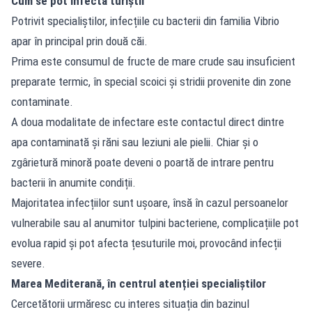
Cum se pot infecta turiștii
Potrivit specialiștilor, infecțiile cu bacterii din familia Vibrio
apar în principal prin două căi.
Prima este consumul de fructe de mare crude sau insuficient
preparate termic, în special scoici și stridii provenite din zone
contaminate.
A doua modalitate de infectare este contactul direct dintre
apa contaminată și răni sau leziuni ale pielii. Chiar și o
zgârietură minoră poate deveni o poartă de intrare pentru
bacterii în anumite condiții.
Majoritatea infecțiilor sunt ușoare, însă în cazul persoanelor
vulnerabile sau al anumitor tulpini bacteriene, complicațiile pot
evolua rapid și pot afecta țesuturile moi, provocând infecții
severe.
Marea Mediterană, în centrul atenției specialiștilor
Cercetătorii urmăresc cu interes situația din bazinul