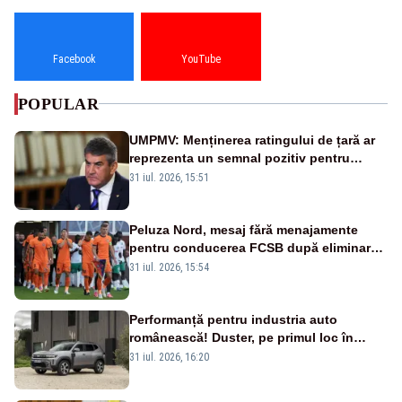
Facebook
YouTube
POPULAR
UMPMV: Menținerea ratingului de țară ar
reprezenta un semnal pozitiv pentru
România. Autoritățile trebuie să continue
31 iul. 2026, 15:51
consolidarea stabilității economice și
financiare
Peluza Nord, mesaj fără menajamente
pentru conducerea FCSB după eliminarea
rușinoasă din Conference League
31 iul. 2026, 15:54
Performanță pentru industria auto
românească! Duster, pe primul loc în
topul vânzărilor din Ucraina
31 iul. 2026, 16:20