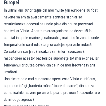
Europei
În ultimii ani, autoritățile din mai multe țări europene au fost
nevoite să emită avertismente sanitare și chiar să
restricționeze accesul pe unele plaje din cauza prezenței
bacteriilor Vibrio. Aceste microorganisme se dezvoltă în
special în apele marine și salmastre, mai ales în zonele unde
temperaturile sunt ridicate și circulația apei este redusă.
Cercetătorii susțin că încălzirea mărilor favorizează
răspândirea acestor bacterii pe suprafețe tot mai extinse, iar
fenomenul ar putea deveni din ce în ce mai frecvent în anii
următori.
Una dintre cele mai cunoscute specii este Vibrio vulnificus,
supranumită și „bacteria mâncătoare de carne”, din cauza
complicațiilor severe pe care le poate provoca în cazurile rare
de infecție agresivă.