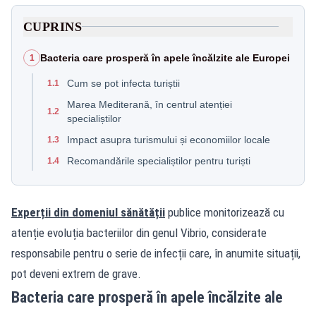
CUPRINS
Bacteria care prosperă în apele încălzite ale Europei
1
Cum se pot infecta turiștii
1.1
Marea Mediterană, în centrul atenției
1.2
specialiștilor
Impact asupra turismului și economiilor locale
1.3
Recomandările specialiștilor pentru turiști
1.4
Experții din domeniul sănătății
publice monitorizează cu
atenție evoluția bacteriilor din genul Vibrio, considerate
responsabile pentru o serie de infecții care, în anumite situații,
pot deveni extrem de grave.
Bacteria care prosperă în apele încălzite ale