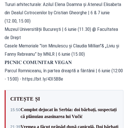
Tururi arhitecturale: Azilul Elena Doamna și Ateneul Elisabeta
din Dealul Cotrocenilor by Cristian Gheorghe | 6 & 7 iunie
(12.00, 15.00)
Muzeul Universității București | 6 iunie (11.30) @ Facultatea
de Drept
Casele Memoriale "Ion Minulescu și Claudia Millian"& „Liviu și
Fanny Rebreanu” by MNLR | 6 iunie (15.00)
𝐏𝐈𝐂𝐍𝐈𝐂 𝐂𝐎𝐌𝐔𝐍𝐈𝐓𝐀𝐑 𝐕𝐄𝐆𝐀𝐍
Parcul Romniceanu, în partea dreaptă a fântânii | 6 iunie (12:00
- 15:00) -
https://bit.ly/43I5BBe
CITEȘTE ȘI
Complot dejucat în Serbia: doi bărbați, suspectați
15:50
că plănuiau asasinarea lui Vučić
Vremea a făcut prăpăd după caniculă. Doi bărbați
21:39