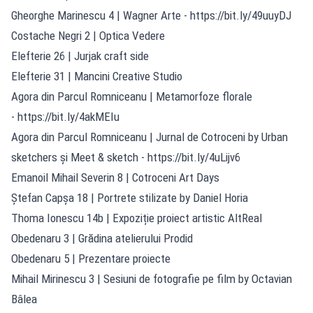
Gheorghe Marinescu 4 | Wagner Arte -
https://bit.ly/49uuyDJ
Costache Negri 2 | Optica Vedere
Elefterie 26 | Jurjak craft side
Elefterie 31 | Mancini Creative Studio
Agora din Parcul Romniceanu | Metamorfoze florale
-
https://bit.ly/4akMEIu
Agora din Parcul Romniceanu | Jurnal de Cotroceni by Urban
sketchers și Meet & sketch -
https://bit.ly/4uLijv6
Emanoil Mihail Severin 8 | Cotroceni Art Days
Ștefan Capșa 18 | Portrete stilizate by Daniel Horia
Thoma Ionescu 14b | Expoziție proiect artistic AltReal
Obedenaru 3 | Grădina atelierului Prodid
Obedenaru 5 | Prezentare proiecte
Mihail Mirinescu 3 | Sesiuni de fotografie pe film by Octavian
Bâlea