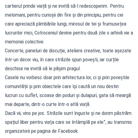
cartierul prinde viață și ne invită să-l redescoperim. Pentru
melomani, pentru curioșii din fire și din principiu, pentru cei
care apreciază plimbările lungi, mirosul de tei și frumusețea
lucrurilor mici, Cotroceniul devine pentru două zile o arhivă vie a
memoriei colective.
Concerte, paneluri de discuție, ateliere creative, toate așezate
într-un decor viu, în care străzile spun povești, iar curțile
deschise ne invită să le pășim pragul.
Casele nu vorbesc doar prin arhitectura lor, ci și prin poveștile
comunității și prin obiectele care își caută un nou destin:
lucruri cu suflet, scoase din poduri și dulapuri, gata să meargă
mai departe, dintr-o curte într-o altă viață.
Dacă vii, vino pe jos. Străzile sunt înguste și ne dorim păstrăm
spațiul liber pentru viața care se întâmplă pe ele”, au transmis
organizatorii pe pagina de Facebook.