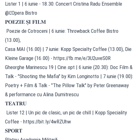
Lister 1 | 6 iunie - 18.30: Concert Cristina Radu Ensemble
@L'Opera Bistro
𝐏𝐎𝐄𝐙𝐈𝐄 𝐒̦𝐈 𝐅𝐈𝐋𝐌
Poezie de Cotroceni | 6 iunie: Throwback Coffee Bistro
(13.00),
Casa MAI (16.00) | 7 iunie: Kopp Specialty Coffee (13.00), Die
Kleine Garage (16.00) -
https://fb.me/e/3U2uveS0R
Gheorghe Marinescu 19 | Cine.opt | 6 iunie (20.30): Doc Film &
Talk - "Shooting the Mafia" by Kim Longinotto | 7 iunie (19.00):
Poetry + Film & Talk - "The Pillow Talk" by Peter Greenaway
& performance cu Alina Dumitrescu
𝐓𝐄𝐀𝐓𝐑𝐔
Lister 12 | Un pic de clasic, un pic de chill | Kopp Speciality
Coffee -
https://bit.ly/4wRZUhw
𝐒𝐏𝐎𝐑𝐓
Platou Academia Militară