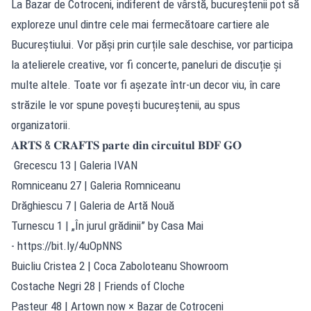
La Bazar de Cotroceni, indiferent de vârstă, bucureștenii pot să
exploreze unul dintre cele mai fermecătoare cartiere ale
Bucureștiului. Vor păși prin curțile sale deschise, vor participa
la atelierele creative, vor fi concerte, paneluri de discuție și
multe altele. Toate vor fi așezate într-un decor viu, în care
străzile le vor spune povești bucureștenii, au spus
organizatorii.
𝐀𝐑𝐓𝐒 & 𝐂𝐑𝐀𝐅𝐓𝐒 𝐩𝐚𝐫𝐭𝐞 𝐝𝐢𝐧 𝐜𝐢𝐫𝐜𝐮𝐢𝐭𝐮𝐥 𝐁𝐃𝐅 𝐆𝐎
Grecescu 13 | Galeria IVAN
Romniceanu 27 | Galeria Romniceanu
Drăghiescu 7 | Galeria de Artă Nouă
Turnescu 1 | „În jurul grădinii” by Casa Mai
-
https://bit.ly/4uOpNNS
Buicliu Cristea 2 | Coca Zaboloteanu Showroom
Costache Negri 28 | Friends of Cloche
Pasteur 48 | Artown now × Bazar de Cotroceni