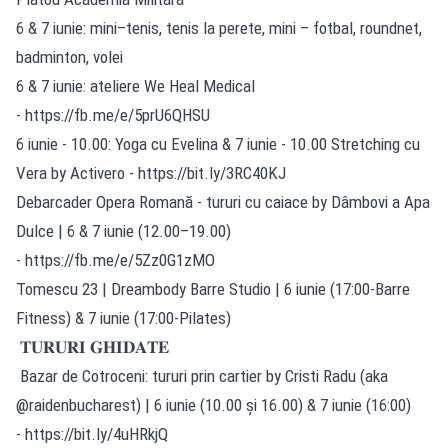
6 & 7 iunie: mini–tenis, tenis la perete, mini – fotbal, roundnet,
badminton, volei
6 & 7 iunie: ateliere We Heal Medical
-
https://fb.me/e/5prU6QHSU
6 iunie - 10.00: Yoga cu Evelina & 7 iunie - 10.00 Stretching cu
Vera by Activero -
https://bit.ly/3RC40KJ
Debarcader Opera Romană - tururi cu caiace by Dâmbovi a Apa
Dulce | 6 & 7 iunie (12.00–19.00)
-
https://fb.me/e/5Zz0G1zMO
Tomescu 23 | Dreambody Barre Studio | 6 iunie (17:00-Barre
Fitness) & 7 iunie (17:00-Pilates)
𝐓𝐔𝐑𝐔𝐑𝐈 𝐆𝐇𝐈𝐃𝐀𝐓𝐄
Bazar de Cotroceni: tururi prin cartier by Cristi Radu (aka
@raidenbucharest) | 6 iunie (10.00 și 16.00) & 7 iunie (16:00)
-
https://bit.ly/4uHRkjQ