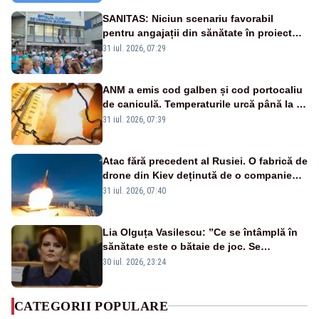
SANITAS: Niciun scenariu favorabil
pentru angajații din sănătate în proiectul
Legii salarizării
31 iul. 2026, 07:29
ANM a emis cod galben și cod portocaliu
de caniculă. Temperaturile urcă până la 38
de grade, iar nopțile devin tropicale
31 iul. 2026, 07:39
Atac fără precedent al Rusiei. O fabrică de
drone din Kiev deținută de o companie
americană, distrusă de o rachetă
31 iul. 2026, 07:40
rusească
Lia Olguța Vasilescu: ”Ce se întâmplă în
sănătate este o bătaie de joc. Se
guvernează extraordinar de prost”
30 iul. 2026, 23:24
CATEGORII POPULARE