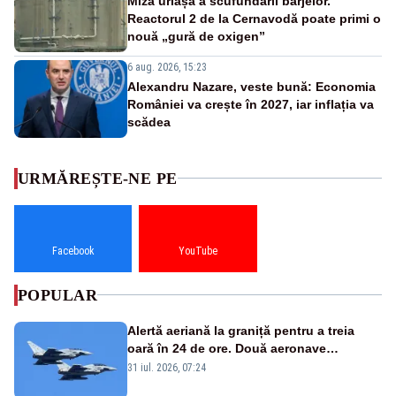
Miza uriașă a scufundării barjelor.
Reactorul 2 de la Cernavodă poate primi o
nouă „gură de oxigen”
6 aug. 2026, 15:23
Alexandru Nazare, veste bună: Economia
României va crește în 2027, iar inflația va
scădea
URMĂREȘTE-NE PE
Facebook
YouTube
POPULAR
Alertă aeriană la graniță pentru a treia
oară în 24 de ore. Două aeronave
Eurofighter britanice au fost ridicate de la
31 iul. 2026, 07:24
sol