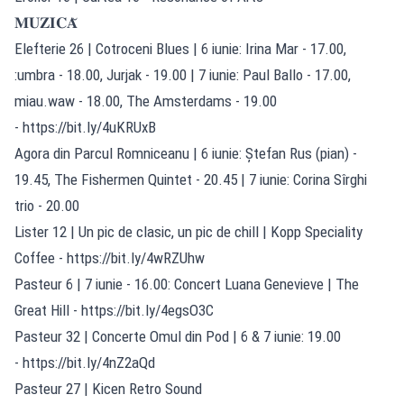
𝐌𝐔𝐙𝐈𝐂𝐀̆
Elefterie 26 | Cotroceni Blues | 6 iunie: Irina Mar - 17.00,
:umbra - 18.00, Jurjak - 19.00 | 7 iunie: Paul Ballo - 17.00,
miau.waw - 18.00, The Amsterdams - 19.00
-
https://bit.ly/4uKRUxB
Agora din Parcul Romniceanu | 6 iunie: Ștefan Rus (pian) -
19.45, The Fishermen Quintet - 20.45 | 7 iunie: Corina Sîrghi
trio - 20.00
Lister 12 | Un pic de clasic, un pic de chill | Kopp Speciality
Coffee -
https://bit.ly/4wRZUhw
Pasteur 6 | 7 iunie - 16.00: Concert Luana Genevieve | The
Great Hill -
https://bit.ly/4egsO3C
Pasteur 32 | Concerte Omul din Pod | 6 & 7 iunie: 19.00
-
https://bit.ly/4nZ2aQd
Pasteur 27 | Kicen Retro Sound