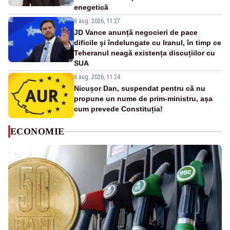
enegetică
6 aug. 2026, 11:27
JD Vance anunță negocieri de pace
dificile și îndelungate cu Iranul, în timp ce
Teheranul neagă existența discuțiilor cu
SUA
6 aug. 2026, 11:24
Nicușor Dan, suspendat pentru că nu
propune un nume de prim-ministru, așa
cum prevede Constituția!
ECONOMIE