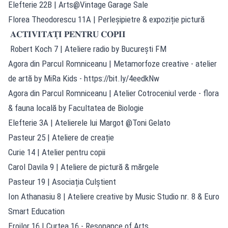
Elefterie 22B | Arts@Vintage Garage Sale
Florea Theodorescu 11A | Perleșipietre & expoziție pictură
𝐀𝐂𝐓𝐈𝐕𝐈𝐓𝐀̆𝐓̦𝐈 𝐏𝐄𝐍𝐓𝐑𝐔 𝐂𝐎𝐏𝐈𝐈
Robert Koch 7 | Ateliere radio by București FM
Agora din Parcul Romniceanu | Metamorfoze creative - atelier
de artă by MiRa Kids -
https://bit.ly/4eedkNw
Agora din Parcul Romniceanu | Atelier Cotroceniul verde - flora
& fauna locală by Facultatea de Biologie
Elefterie 3A | Atelierele lui Margot @Toni Gelato
Pasteur 25 | Ateliere de creație
Curie 14 | Atelier pentru copii
Carol Davila 9 | Ateliere de pictură & mărgele
Pasteur 19 | Asociația Culștient
Ion Athanasiu 8 | Ateliere creative by Music Studio nr. 8 & Euro
Smart Education
Eroilor 16 | Curtea 16 - Resonance of Arts