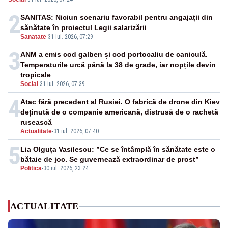
ridicate de la sol
2
SANITAS: Niciun scenariu favorabil pentru angajații din
sănătate în proiectul Legii salarizării
Sanatate
-
31 iul. 2026, 07:29
3
ANM a emis cod galben și cod portocaliu de caniculă.
Temperaturile urcă până la 38 de grade, iar nopțile devin
tropicale
Social
-
31 iul. 2026, 07:39
4
Atac fără precedent al Rusiei. O fabrică de drone din Kiev
deținută de o companie americană, distrusă de o rachetă
rusească
Actualitate
-
31 iul. 2026, 07:40
5
Lia Olguța Vasilescu: ”Ce se întâmplă în sănătate este o
bătaie de joc. Se guvernează extraordinar de prost”
Politica
-
30 iul. 2026, 23:24
ACTUALITATE