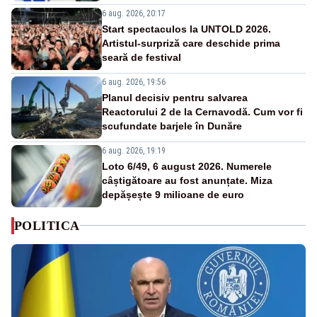
6 aug. 2026, 20:17
Start spectaculos la UNTOLD 2026.
Artistul-surpriză care deschide prima
seară de festival
6 aug. 2026, 19:56
Planul decisiv pentru salvarea
Reactorului 2 de la Cernavodă. Cum vor fi
scufundate barjele în Dunăre
6 aug. 2026, 19:19
Loto 6/49, 6 august 2026. Numerele
câștigătoare au fost anunțate. Miza
depășește 9 milioane de euro
POLITICA