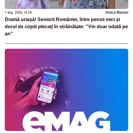
7 aug. 2026, 14:34
Stoica Marian
Dramă uriașă! Seniorii României, între pensii mici și
dorul de copiii plecați în străinătate: "Vin doar odată pe
an"