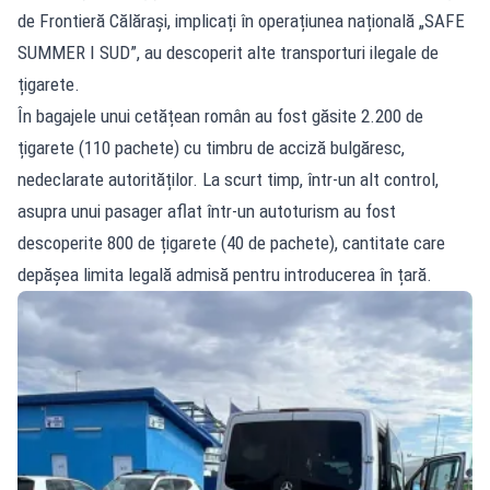
de Frontieră Călărași, implicați în operațiunea națională „SAFE
SUMMER I SUD”, au descoperit alte transporturi ilegale de
țigarete.
În bagajele unui cetățean român au fost găsite 2.200 de
țigarete (110 pachete) cu timbru de acciză bulgăresc,
nedeclarate autorităților. La scurt timp, într-un alt control,
asupra unui pasager aflat într-un autoturism au fost
descoperite 800 de țigarete (40 de pachete), cantitate care
depășea limita legală admisă pentru introducerea în țară.