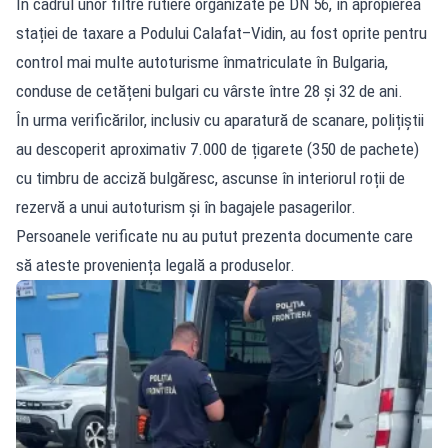
În cadrul unor filtre rutiere organizate pe DN 56, în apropierea
stației de taxare a Podului Calafat–Vidin, au fost oprite pentru
control mai multe autoturisme înmatriculate în Bulgaria,
conduse de cetățeni bulgari cu vârste între 28 și 32 de ani.
În urma verificărilor, inclusiv cu aparatură de scanare, polițiștii
au descoperit aproximativ 7.000 de țigarete (350 de pachete)
cu timbru de acciză bulgăresc, ascunse în interiorul roții de
rezervă a unui autoturism și în bagajele pasagerilor.
Persoanele verificate nu au putut prezenta documente care
să ateste proveniența legală a produselor.