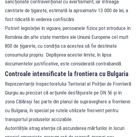
sancționate contravențional cu avertisment, iar întreaga
cantitate de țigarete, estimată la aproximativ 13.000 de lei, a
fost ridicată în vederea confiscării.
Potrivit legislației în vigoare, persoanele fizice pot introduce în
România din alte state membre ale Uniunii Europene cel mult
800 de țigarete, cu condiția ca acestea să fie destinate
consumului propriu. Depășirea acestei limite, în lipsa
documentelor justificative, este considerată contrabandă.
Controale intensificate la frontiera cu Bulgaria
Reprezentanții Inspectoratului Teritorial al Poliției de Frontieră
Giurgiu au precizat că acțiunile desfășurate pe DN 56 și în
zona Călărași fac parte din planul de supraveghere a frontierei
cu Bulgaria, în special pe rutele utilizate frecvent pentru
transportul produselor accizabile.
Autoritățile atrag atenția că ascunderea mărfurilor în locuri
special amenajate, precum roți de rezervă, praguri sau