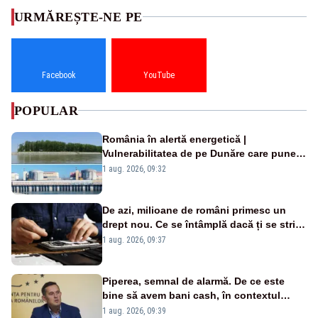
URMĂREȘTE-NE PE
Facebook
YouTube
POPULAR
România în alertă energetică |
Vulnerabilitatea de pe Dunăre care pune
în pericol Centrala Cernavodă era
1 aug. 2026, 09:32
cunoscută de pe vremea lui Ceaușescu
De azi, milioane de români primesc un
drept nou. Ce se întâmplă dacă ți se strică
un produs
1 aug. 2026, 09:37
Piperea, semnal de alarmă. De ce este
bine să avem bani cash, în contextul
alertei energetice?
1 aug. 2026, 09:39