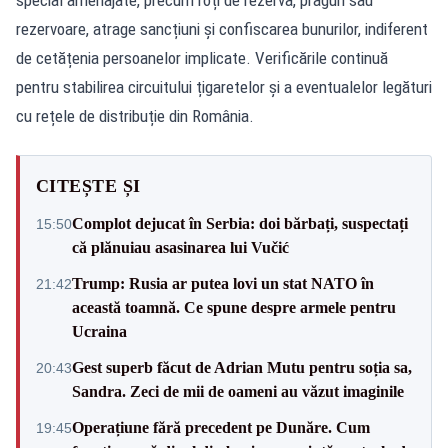
rezervoare, atrage sancțiuni și confiscarea bunurilor, indiferent
de cetățenia persoanelor implicate. Verificările continuă
pentru stabilirea circuitului țigaretelor și a eventualelor legături
cu rețele de distribuție din România.
CITEȘTE ȘI
Complot dejucat în Serbia: doi bărbați, suspectați
15:50
că plănuiau asasinarea lui Vučić
Trump: Rusia ar putea lovi un stat NATO în
21:42
această toamnă. Ce spune despre armele pentru
Ucraina
Gest superb făcut de Adrian Mutu pentru soția sa,
20:43
Sandra. Zeci de mii de oameni au văzut imaginile
Operațiune fără precedent pe Dunăre. Cum
19:45