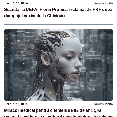
7 aug. 2026, 18:56
Ionuț Nichita
Scandal la UEFA! Florin Prunea, reclamat de FRF după
derapajul sexist de la Chișinău
7 aug. 2026, 18:25
Ionuț Nichita
Miracol medical pentru o femeie de 82 de ani. Și-a
recăpătat vederea cu ajutorul unei tehnologii bazate pe