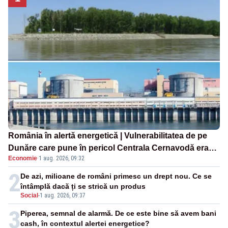
România în alertă energetică | Vulnerabilitatea de pe
Dunăre care pune în pericol Centrala Cernavodă era
Economie
·
1 aug. 2026, 09:32
cunoscută de pe vremea lui Ceaușescu
2
De azi, milioane de români primesc un drept nou. Ce se
întâmplă dacă ți se strică un produs
Social
-
1 aug. 2026, 09:37
3
Piperea, semnal de alarmă. De ce este bine să avem bani
cash, în contextul alertei energetice?