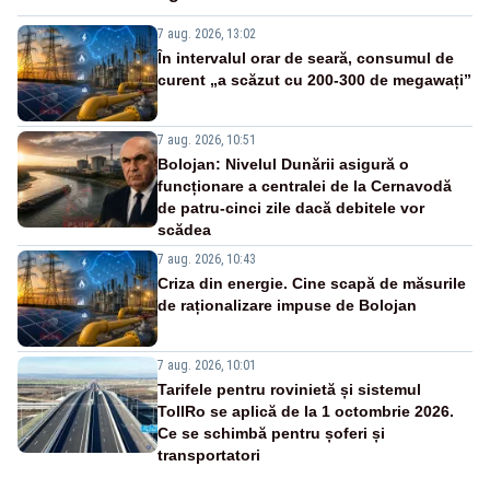
7 aug. 2026, 13:02
În intervalul orar de seară, consumul de
curent „a scăzut cu 200-300 de megawați”
7 aug. 2026, 10:51
Bolojan: Nivelul Dunării asigură o
funcționare a centralei de la Cernavodă
de patru-cinci zile dacă debitele vor
scădea
7 aug. 2026, 10:43
Criza din energie. Cine scapă de măsurile
de raționalizare impuse de Bolojan
7 aug. 2026, 10:01
Tarifele pentru rovinietă și sistemul
TollRo se aplică de la 1 octombrie 2026.
Ce se schimbă pentru șoferi și
transportatori