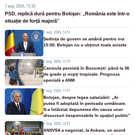
7 aug. 2026, 15:26
PSD, replică dură pentru Bolojan: „România este într-o
situație de forță majoră”
7 aug. 2026, 14:51
Ședința de guvern se amână pentru ora
15:00. Bolojan nu a obținut toate avizele
7 aug. 2026, 12:07
Canicula persistă în București: până la 36
de grade și nopți tropicale. Prognoza
specială a ANM
7 aug. 2026, 11:51
Bolojan, despre legea salarizării: „Ar
putea fi adoptată în perioada următoare.
S-a întârziat depunerea din cauza unor
discursuri iresponsabile în spaţiul public”
7 aug. 2026, 10:57
ANSVSA a negociat, la Ankara, un acord