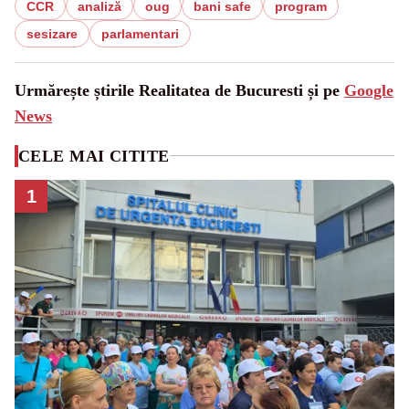
CCR
analiză
oug
bani safe
program
sesizare
parlamentari
Urmărește știrile Realitatea de Bucuresti și pe
Google
News
CELE MAI CITITE
1