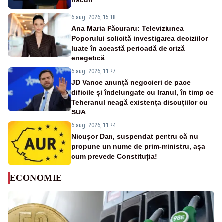
riscuri
6 aug. 2026, 15:18
Ana Maria Păcuraru: Televiziunea
Poporului solicită investigarea deciziilor
luate în această perioadă de criză
enegetică
6 aug. 2026, 11:27
JD Vance anunță negocieri de pace
dificile și îndelungate cu Iranul, în timp ce
Teheranul neagă existența discuțiilor cu
SUA
6 aug. 2026, 11:24
Nicușor Dan, suspendat pentru că nu
propune un nume de prim-ministru, așa
cum prevede Constituția!
ECONOMIE