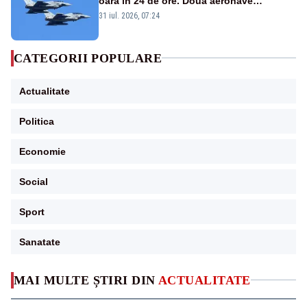
oară în 24 de ore. Două aeronave
Eurofighter britanice au fost ridicate de la
31 iul. 2026, 07:24
sol
CATEGORII POPULARE
Actualitate
Politica
Economie
Social
Sport
Sanatate
MAI MULTE ȘTIRI DIN
ACTUALITATE