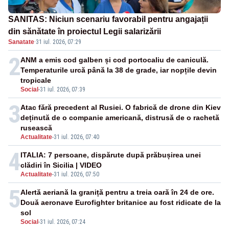
SANITAS: Niciun scenariu favorabil pentru angajații
din sănătate în proiectul Legii salarizării
Sanatate
·
31 iul. 2026, 07:29
2
ANM a emis cod galben și cod portocaliu de caniculă.
Temperaturile urcă până la 38 de grade, iar nopțile devin
tropicale
Social
-
31 iul. 2026, 07:39
3
Atac fără precedent al Rusiei. O fabrică de drone din Kiev
deținută de o companie americană, distrusă de o rachetă
rusească
Actualitate
-
31 iul. 2026, 07:40
4
ITALIA: 7 persoane, dispărute după prăbușirea unei
clădiri în Sicilia | VIDEO
Actualitate
-
31 iul. 2026, 07:50
5
Alertă aeriană la graniță pentru a treia oară în 24 de ore.
Două aeronave Eurofighter britanice au fost ridicate de la
sol
Social
-
31 iul. 2026, 07:24