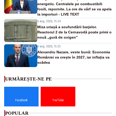
energetic. Centralele pe combustibili
fosili, repornite. La ore de vârf se va apela
la importuri - LIVE TEXT
6 aug. 2026, 15:24
Miza uriașă a scufundării barjelor.
Reactorul 2 de la Cernavodă poate primi o
nouă „gură de oxigen”
6 aug. 2026, 15:23
Alexandru Nazare, veste bună: Economia
României va crește în 2027, iar inflația va
scădea
URMĂREȘTE-NE PE
Facebook
YouTube
POPULAR