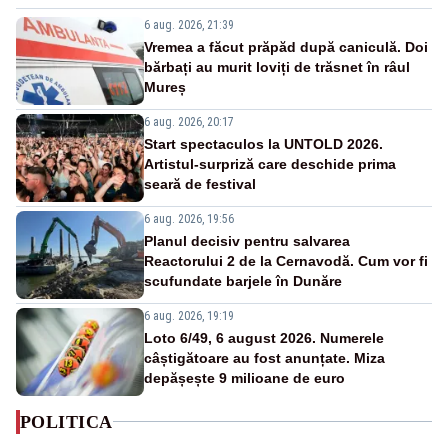
6 aug. 2026, 21:39
Vremea a făcut prăpăd după caniculă. Doi
bărbați au murit loviți de trăsnet în râul
Mureș
6 aug. 2026, 20:17
Start spectaculos la UNTOLD 2026.
Artistul-surpriză care deschide prima
seară de festival
6 aug. 2026, 19:56
Planul decisiv pentru salvarea
Reactorului 2 de la Cernavodă. Cum vor fi
scufundate barjele în Dunăre
6 aug. 2026, 19:19
Loto 6/49, 6 august 2026. Numerele
câștigătoare au fost anunțate. Miza
depășește 9 milioane de euro
POLITICA