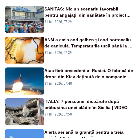
SANITAS: Niciun scenariu favorabil
pentru angajații din sănătate în proiectul
Legii salarizării
31 iul. 2026, 07:29
ANM a emis cod galben și cod portocaliu
de caniculă. Temperaturile urcă până la 38
de grade, iar nopțile devin tropicale
31 iul. 2026, 07:39
Atac fără precedent al Rusiei. O fabrică de
drone din Kiev deținută de o companie
americană, distrusă de o rachetă
31 iul. 2026, 07:40
rusească
ITALIA: 7 persoane, dispărute după
prăbușirea unei clădiri în Sicilia | VIDEO
31 iul. 2026, 07:50
Alertă aeriană la graniță pentru a treia