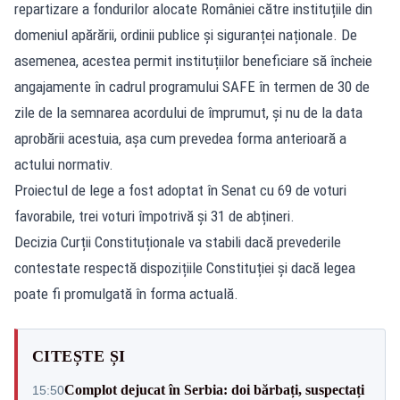
repartizare a fondurilor alocate României către instituțiile din
domeniul apărării, ordinii publice și siguranței naționale. De
asemenea, acestea permit instituțiilor beneficiare să încheie
angajamente în cadrul programului SAFE în termen de 30 de
zile de la semnarea acordului de împrumut, și nu de la data
aprobării acestuia, așa cum prevedea forma anterioară a
actului normativ.
Proiectul de lege a fost adoptat în Senat cu 69 de voturi
favorabile, trei voturi împotrivă și 31 de abțineri.
Decizia Curții Constituționale va stabili dacă prevederile
contestate respectă dispozițiile Constituției și dacă legea
poate fi promulgată în forma actuală.
CITEȘTE ȘI
Complot dejucat în Serbia: doi bărbați, suspectați
15:50