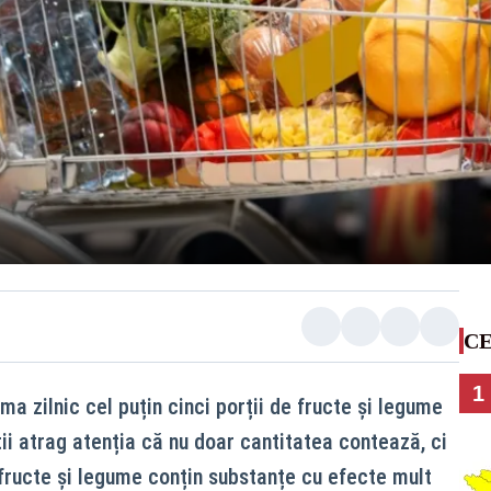
CE
1
 zilnic cel puțin cinci porții de fructe și legume
ii atrag atenția că nu doar cantitatea contează, ci
 fructe și legume conțin substanțe cu efecte mult