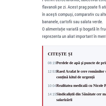
flavanoli pe zi. Acest prag poate fi 
în acești compuși, comparativ cu alt
bananele, cartofii sau salata verde.
O alimentație variată și bogată în fru
reprezenta un aliat important în men
CITEȘTE ȘI
Perdele de apă şi puncte de pri
08:19
Raed Arafat le cere românilor 
12:53
conțină kitul de urgență
Realitatea medicală cu Nicole 
10:04
Sindicaliștii din Sănătate cer
14:15
salarizării