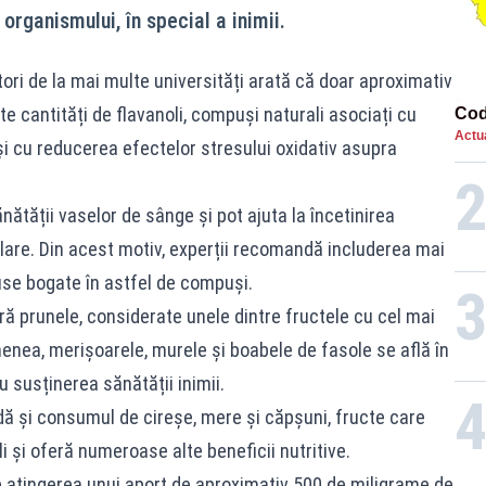
organismului, în special a inimii.
ori de la mai multe universități arată că doar aproximativ
 cantități de flavanoli, compuși naturali asociați cu
Cod
Actua
i cu reducerea efectelor stresului oxidativ asupra
nătății vaselor de sânge și pot ajuta la încetinirea
ulare. Din acest motiv, experții recomandă includerea mai
use bogate în astfel de compuși.
ă prunele, considerate unele dintre fructele cu cel mai
menea, merișoarele, murele și boabele de fasole se află în
 susținerea sănătății inimii.
dă și consumul de cireșe, mere și căpșuni, fructe care
li și oferă numeroase alte beneficii nutritive.
ste atingerea unui aport de aproximativ 500 de miligrame de