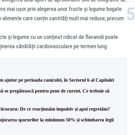
atins mai ușor prin alegerea unor fructe și legume bogate
e alimente care conțin cantități mult mai reduse, precum
cte și legume cu un conținut ridicat de flavanoli poate
ținerea sănătății cardiovasculare pe termen lung.
m ajutor pe perioada caniculei, în Sectorul 6 al Capitalei
să se pregătească pentru pene de curent. Ce trebuie să
Păcuraru: De ce reacționăm impulsiv și apoi regretăm?
 majorarea sporurilor la minimum 50% și schimbarea legii