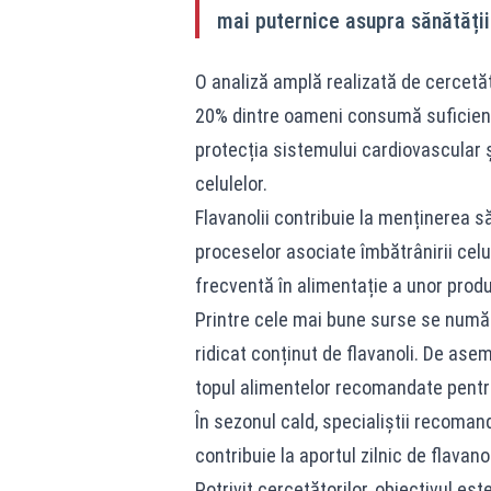
mai puternice asupra sănătății 
O analiză amplă realizată de cercetăt
20% dintre oameni consumă suficiente
protecția sistemului cardiovascular ș
celulelor.
Flavanolii contribuie la menținerea să
proceselor asociate îmbătrânirii cel
frecventă în alimentație a unor prod
Printre cele mai bune surse se număr
ridicat conținut de flavanoli. De ase
topul alimentelor recomandate pentru
În sezonul cald, specialiștii recoman
contribuie la aportul zilnic de flavano
Potrivit cercetătorilor, obiectivul e