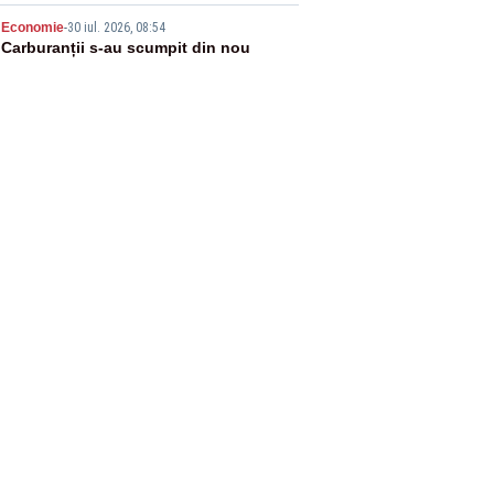
suficiente”
5
Economie
-
30 iul. 2026, 08:54
Carburanții s-au scumpit din nou