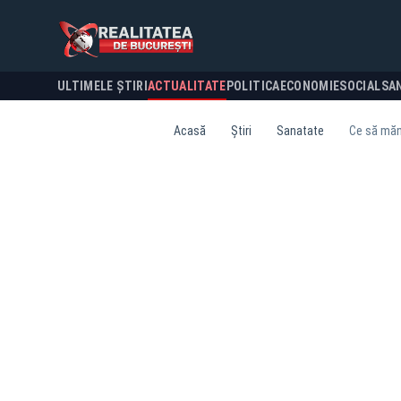
ULTIMELE ȘTIRI
ACTUALITATE
POLITICA
ECONOMIE
SOCIAL
SA
Acasă
Știri
Sanatate
Ce să măn