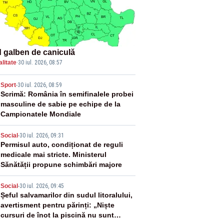
 galben de caniculă
litate
·
30 iul. 2026, 08:57
2
Sport
-
30 iul. 2026, 08:59
Scrimă: România în semifinalele probei
masculine de sabie pe echipe de la
Campionatele Mondiale
3
Social
-
30 iul. 2026, 09:31
Permisul auto, condiționat de reguli
medicale mai stricte. Ministerul
Sănătății propune schimbări majore
4
Social
-
30 iul. 2026, 09:45
Șeful salvamarilor din sudul litoralului,
avertisment pentru părinți: „Niște
cursuri de înot la piscină nu sunt