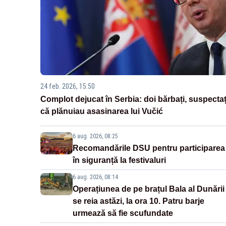
24 feb. 2026, 15:50
Complot dejucat în Serbia: doi bărbați, suspectaț
că plănuiau asasinarea lui Vučić
6 aug. 2026, 08:25
Recomandările DSU pentru participarea
în siguranță la festivaluri
6 aug. 2026, 08:14
Operațiunea de pe brațul Bala al Dunării
se reia astăzi, la ora 10. Patru barje
urmează să fie scufundate