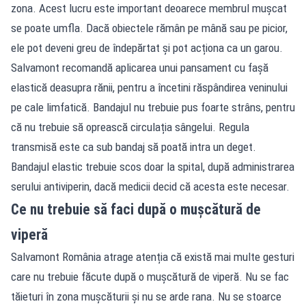
zona. Acest lucru este important deoarece membrul mușcat
se poate umfla. Dacă obiectele rămân pe mână sau pe picior,
ele pot deveni greu de îndepărtat și pot acționa ca un garou.
Salvamont recomandă aplicarea unui pansament cu fașă
elastică deasupra rănii, pentru a încetini răspândirea veninului
pe cale limfatică. Bandajul nu trebuie pus foarte strâns, pentru
că nu trebuie să oprească circulația sângelui. Regula
transmisă este ca sub bandaj să poată intra un deget.
Bandajul elastic trebuie scos doar la spital, după administrarea
serului antiviperin, dacă medicii decid că acesta este necesar.
Ce nu trebuie să faci după o mușcătură de
viperă
Salvamont România atrage atenția că există mai multe gesturi
care nu trebuie făcute după o mușcătură de viperă. Nu se fac
tăieturi în zona mușcăturii și nu se arde rana. Nu se stoarce