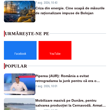
7 aug. 2026, 10:43
Criza din energie. Cine scapă de măsurile
de raționalizare impuse de Bolojan
URMĂREȘTE-NE PE
Facebook
YouTube
POPULAR
Piperea (AUR): România a evitat
retrogradarea la junk pentru că era o
catastrofă pentru bănci și fondurile de
2 aug. 2026, 10:01
pensii
Mobilizare masivă pe Dunăre, pentru
salvarea producției la Cernavodă. Armata