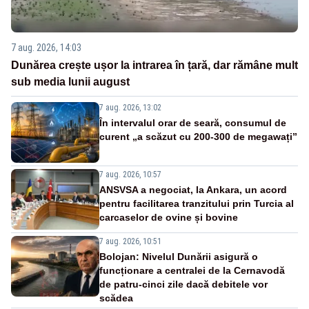
7 aug. 2026, 14:03
Dunărea crește ușor la intrarea în țară, dar rămâne mult
sub media lunii august
7 aug. 2026, 13:02
În intervalul orar de seară, consumul de
curent „a scăzut cu 200-300 de megawați”
7 aug. 2026, 10:57
ANSVSA a negociat, la Ankara, un acord
pentru facilitarea tranzitului prin Turcia al
carcaselor de ovine și bovine
7 aug. 2026, 10:51
Bolojan: Nivelul Dunării asigură o
funcționare a centralei de la Cernavodă
de patru-cinci zile dacă debitele vor
scădea