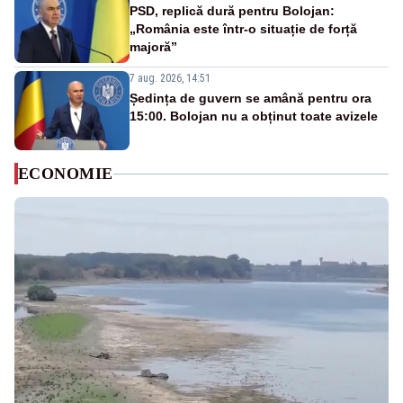
PSD, replică dură pentru Bolojan:
„România este într-o situație de forță
majoră”
7 aug. 2026, 14:51
Ședința de guvern se amână pentru ora
15:00. Bolojan nu a obținut toate avizele
ECONOMIE