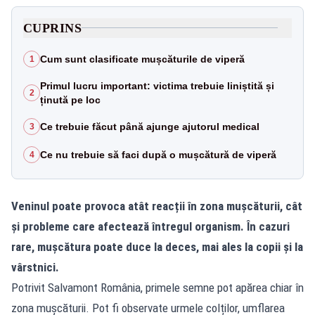
CUPRINS
Cum sunt clasificate mușcăturile de viperă
1
Primul lucru important: victima trebuie liniștită și
2
ținută pe loc
Ce trebuie făcut până ajunge ajutorul medical
3
Ce nu trebuie să faci după o mușcătură de viperă
4
Veninul poate provoca atât reacții în zona mușcăturii, cât
și probleme care afectează întregul organism. În cazuri
rare, mușcătura poate duce la deces, mai ales la copii și la
vârstnici.
Potrivit Salvamont România, primele semne pot apărea chiar în
zona mușcăturii. Pot fi observate urmele colților, umflarea