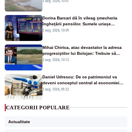
va detona o stâncă și va devia apa
2 aug. 2026, 10:07
fluviului - IMAGINI AERIENE
Dorina Barcari dă în vileag șmecheria
înghețării pensiilor. Sumele uriașe
pierdute de fiecare român
2 aug. 2026, 10:09
Mihai Chirica, atac devastator la adresa
progresiștilor lui Bolojan: Trebuie să
protejăm și natura, dar nu șținem omaneii
2 aug. 2026, 10:12
în stare permanentă de alertă
Daniel Udrescu: De ce patrimoniul va
deveni conceptul central al economiei
viitoare?
2 aug. 2026, 09:22
CATEGORII POPULARE
Actualitate