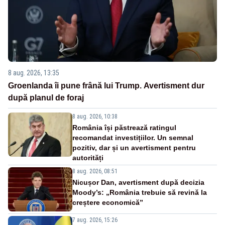
8 aug. 2026, 13:35
Groenlanda îi pune frână lui Trump. Avertisment dur
după planul de foraj
8 aug. 2026, 10:38
România își păstrează ratingul
recomandat investițiilor. Un semnal
pozitiv, dar și un avertisment pentru
autorități
8 aug. 2026, 08:51
Nicușor Dan, avertisment după decizia
Moody’s: „România trebuie să revină la
creștere economică”
7 aug. 2026, 15:26