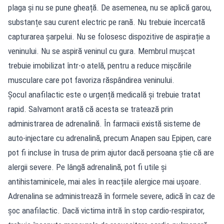
plaga și nu se pune gheață. De asemenea, nu se aplică garou,
substanțe sau curent electric pe rană. Nu trebuie încercată
capturarea șarpelui. Nu se folosesc dispozitive de aspirație a
veninului. Nu se aspiră veninul cu gura. Membrul mușcat
trebuie imobilizat într-o atelă, pentru a reduce mișcările
musculare care pot favoriza răspândirea veninului.
Șocul anafilactic este o urgență medicală și trebuie tratat
rapid. Salvamont arată că acesta se tratează prin
administrarea de adrenalină. În farmacii există sisteme de
auto-injectare cu adrenalină, precum Anapen sau Epipen, care
pot fi incluse în trusa de prim ajutor dacă persoana știe că are
alergii severe. Pe lângă adrenalină, pot fi utile și
antihistaminicele, mai ales în reacțiile alergice mai ușoare.
Adrenalina se administrează în formele severe, adică în caz de
șoc anafilactic. Dacă victima intră în stop cardio-respirator,