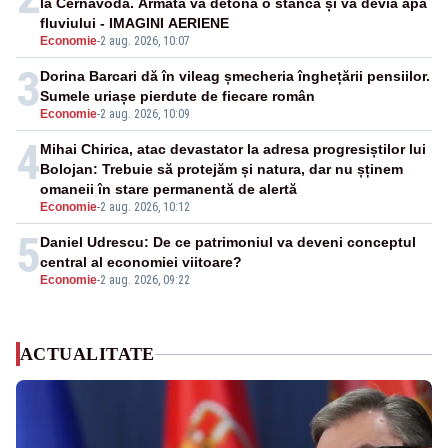
la Cernavodă. Armata va detona o stâncă și va devia apa
fluviului - IMAGINI AERIENE
Economie
-
2 aug. 2026, 10:07
3
Dorina Barcari dă în vileag șmecheria înghețării pensiilor.
Sumele uriașe pierdute de fiecare român
Economie
-
2 aug. 2026, 10:09
4
Mihai Chirica, atac devastator la adresa progresiștilor lui
Bolojan: Trebuie să protejăm și natura, dar nu șținem
omaneii în stare permanentă de alertă
Economie
-
2 aug. 2026, 10:12
5
Daniel Udrescu: De ce patrimoniul va deveni conceptul
central al economiei viitoare?
Economie
-
2 aug. 2026, 09:22
ACTUALITATE