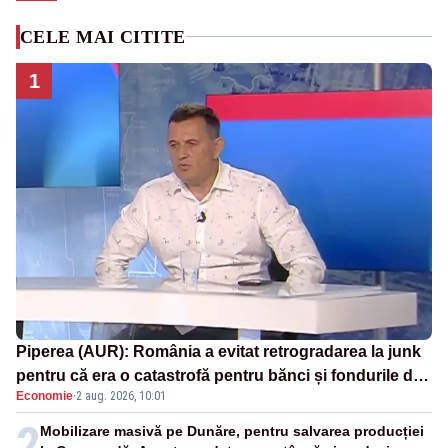
CELE MAI CITITE
1
Piperea (AUR): România a evitat retrogradarea la junk
pentru că era o catastrofă pentru bănci și fondurile de
Economie
·
2 aug. 2026, 10:01
pensii
2
Mobilizare masivă pe Dunăre, pentru salvarea producției