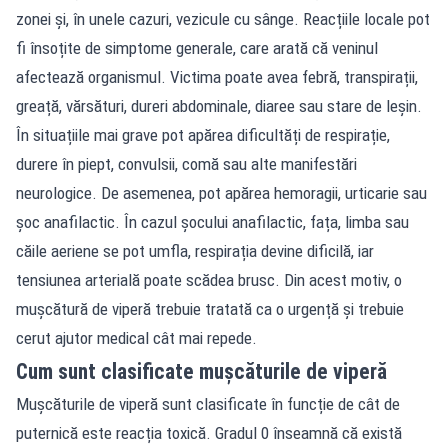
zonei și, în unele cazuri, vezicule cu sânge. Reacțiile locale pot
fi însoțite de simptome generale, care arată că veninul
afectează organismul. Victima poate avea febră, transpirații,
greață, vărsături, dureri abdominale, diaree sau stare de leșin.
În situațiile mai grave pot apărea dificultăți de respirație,
durere în piept, convulsii, comă sau alte manifestări
neurologice. De asemenea, pot apărea hemoragii, urticarie sau
șoc anafilactic. În cazul șocului anafilactic, fața, limba sau
căile aeriene se pot umfla, respirația devine dificilă, iar
tensiunea arterială poate scădea brusc. Din acest motiv, o
mușcătură de viperă trebuie tratată ca o urgență și trebuie
cerut ajutor medical cât mai repede.
Cum sunt clasificate mușcăturile de viperă
Mușcăturile de viperă sunt clasificate în funcție de cât de
puternică este reacția toxică. Gradul 0 înseamnă că există