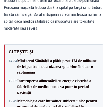
trebuie începute manevrele de resuscitare cardio-pulmonară.
Persoana mușcată trebuie dusă la spital pe targă și nu trebuie
lăsată să meargă. Serul antiviperin se administrează numai la
spital, dacă medicii stabilesc că mușcătura are toxicitate
moderată sau severă.
CITEȘTE ȘI
Ministerul Sănătății a plătit peste 174 de milioane
14:34
de lei pentru modernizarea spitalelor, în doar o
săptămână
Întreruperea alimentării cu energie electrică a
12:52
fabricilor de medicamente va pune în pericol
pacienții
Metodologia care introduce subiecte unice pentru
12:49
examenul de medic specialist, publicată în