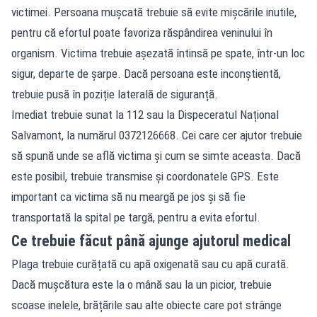
victimei. Persoana mușcată trebuie să evite mișcările inutile,
pentru că efortul poate favoriza răspândirea veninului în
organism. Victima trebuie așezată întinsă pe spate, într-un loc
sigur, departe de șarpe. Dacă persoana este inconștientă,
trebuie pusă în poziție laterală de siguranță.
Imediat trebuie sunat la 112 sau la Dispeceratul Național
Salvamont, la numărul 0372126668. Cei care cer ajutor trebuie
să spună unde se află victima și cum se simte aceasta. Dacă
este posibil, trebuie transmise și coordonatele GPS. Este
important ca victima să nu meargă pe jos și să fie
transportată la spital pe targă, pentru a evita efortul.
Ce trebuie făcut până ajunge ajutorul medical
Plaga trebuie curățată cu apă oxigenată sau cu apă curată.
Dacă mușcătura este la o mână sau la un picior, trebuie
scoase inelele, brățările sau alte obiecte care pot strânge