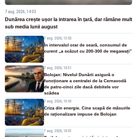
7 aug. 2026, 14:03
Dunărea crește ușor la intrarea în țară, dar rămâne mult
sub media lunii august
7 aug. 2026, 13:02
În intervalul orar de seară, consumul de
curent „a scăzut cu 200-300 de megawați”
7 aug. 2026, 10:51
Bolojan: Nivelul Dunării asigură o
funcționare a centralei de la Cernavodă
de patru-cinci zile dacă debitele vor
scădea
7 aug. 2026, 10:43
Criza din energie. Cine scapă de măsurile
de raționalizare impuse de Bolojan
7 aug. 2026, 10:01