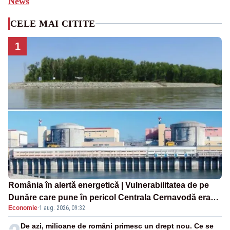
News
CELE MAI CITITE
1
România în alertă energetică | Vulnerabilitatea de pe
Dunăre care pune în pericol Centrala Cernavodă era
Economie
·
1 aug. 2026, 09:32
cunoscută de pe vremea lui Ceaușescu
De azi, milioane de români primesc un drept nou. Ce se