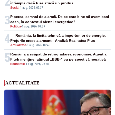
2
întâmplă dacă ți se strică un produs
Social
-
1 aug. 2026, 09:37
3
Piperea, semnal de alarmă. De ce este bine să avem bani
cash, în contextul alertei energetice?
Politica
-
1 aug. 2026, 09:39
4
România, la limita tehnică a importurilor de energie.
Prețurile cresc alarmant - Analiză Realitatea Plus
Actualitate
-
1 aug. 2026, 09:46
5
România a scăpat de retrogradarea economiei. Agenția
Fitch menține ratingul „BBB-” cu perspectivă negativă
Economie
-
1 aug. 2026, 06:48
ACTUALITATE