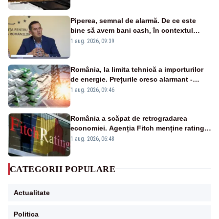
Piperea, semnal de alarmă. De ce este
bine să avem bani cash, în contextul
alertei energetice?
1 aug. 2026, 09:39
România, la limita tehnică a importurilor
de energie. Prețurile cresc alarmant -
Analiză Realitatea Plus
1 aug. 2026, 09:46
România a scăpat de retrogradarea
economiei. Agenția Fitch menține ratingul
„BBB-” cu perspectivă negativă
1 aug. 2026, 06:48
CATEGORII POPULARE
Actualitate
Politica