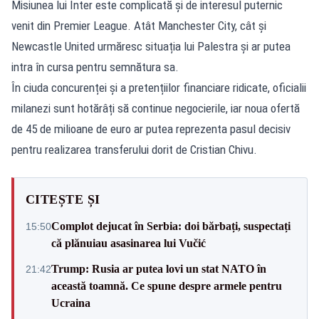
Misiunea lui Inter este complicată și de interesul puternic
venit din Premier League. Atât Manchester City, cât și
Newcastle United urmăresc situația lui Palestra și ar putea
intra în cursa pentru semnătura sa.
În ciuda concurenței și a pretențiilor financiare ridicate, oficialii
milanezi sunt hotărâți să continue negocierile, iar noua ofertă
de 45 de milioane de euro ar putea reprezenta pasul decisiv
pentru realizarea transferului dorit de Cristian Chivu.
CITEȘTE ȘI
Complot dejucat în Serbia: doi bărbați, suspectați
15:50
că plănuiau asasinarea lui Vučić
Trump: Rusia ar putea lovi un stat NATO în
21:42
această toamnă. Ce spune despre armele pentru
Ucraina