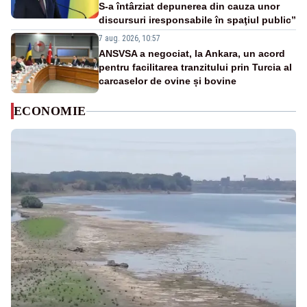
S-a întârziat depunerea din cauza unor
discursuri iresponsabile în spaţiul public”
7 aug. 2026, 10:57
ANSVSA a negociat, la Ankara, un acord
pentru facilitarea tranzitului prin Turcia al
carcaselor de ovine și bovine
ECONOMIE