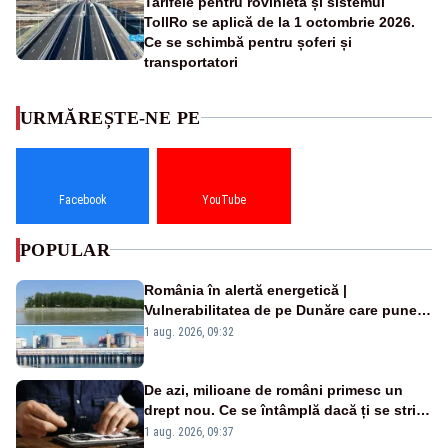
Tarifele pentru rovinietă și sistemul
TollRo se aplică de la 1 octombrie 2026.
Ce se schimbă pentru șoferi și
transportatori
URMĂREȘTE-NE PE
Facebook
YouTube
POPULAR
România în alertă energetică |
Vulnerabilitatea de pe Dunăre care pune
în pericol Centrala Cernavodă era
1 aug. 2026, 09:32
cunoscută de pe vremea lui Ceaușescu
De azi, milioane de români primesc un
drept nou. Ce se întâmplă dacă ți se strică
un produs
1 aug. 2026, 09:37