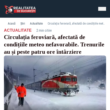
Acasă
Știri
Actualitate
Circulația feroviară, afectată de condițiile meteo nefavorabile. Trenurile au și peste patru ore întârziere
·
ACTUALITATE
2 min citire
Circulația feroviară, afectată de
condițiile meteo nefavorabile. Trenurile
au și peste patru ore întârziere