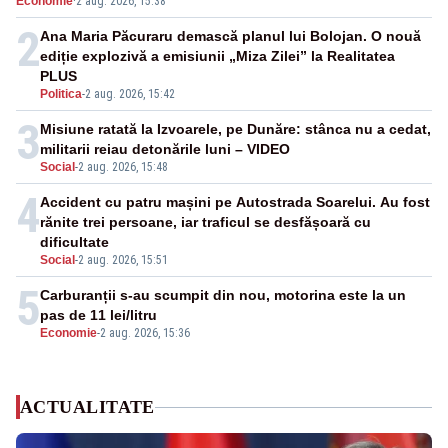
Economie
·
2 aug. 2026, 15:38
2
Ana Maria Păcuraru demască planul lui Bolojan. O nouă
ediție explozivă a emisiunii „Miza Zilei” la Realitatea
PLUS
Politica
-
2 aug. 2026, 15:42
3
Misiune ratată la Izvoarele, pe Dunăre: stânca nu a cedat,
militarii reiau detonările luni – VIDEO
Social
-
2 aug. 2026, 15:48
4
Accident cu patru mașini pe Autostrada Soarelui. Au fost
rănite trei persoane, iar traficul se desfășoară cu
dificultate
Social
-
2 aug. 2026, 15:51
5
Carburanții s-au scumpit din nou, motorina este la un
pas de 11 lei/litru
Economie
-
2 aug. 2026, 15:36
ACTUALITATE