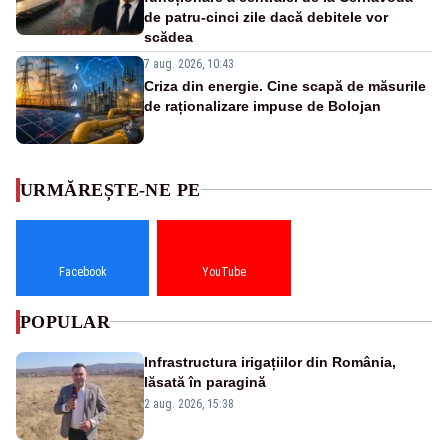
de patru-cinci zile dacă debitele vor
scădea
7 aug. 2026, 10:43
Criza din energie. Cine scapă de măsurile
de raționalizare impuse de Bolojan
URMĂREȘTE-NE PE
Facebook
YouTube
POPULAR
Infrastructura irigațiilor din România,
lăsată în paragină
2 aug. 2026, 15:38