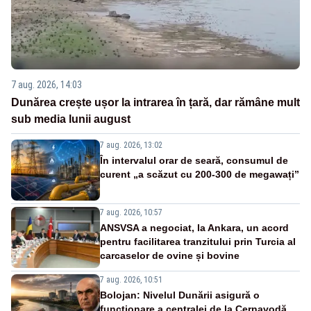
7 aug. 2026, 14:03
Dunărea crește ușor la intrarea în țară, dar rămâne mult
sub media lunii august
7 aug. 2026, 13:02
În intervalul orar de seară, consumul de
curent „a scăzut cu 200-300 de megawați”
7 aug. 2026, 10:57
ANSVSA a negociat, la Ankara, un acord
pentru facilitarea tranzitului prin Turcia al
carcaselor de ovine și bovine
7 aug. 2026, 10:51
Bolojan: Nivelul Dunării asigură o
funcționare a centralei de la Cernavodă