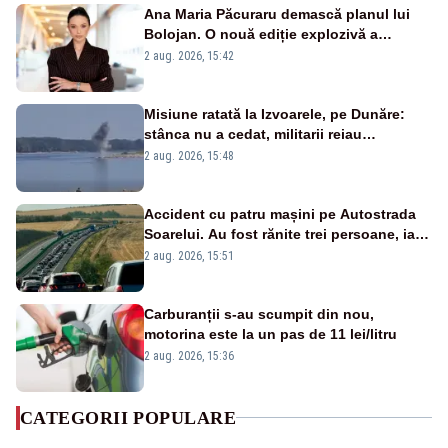
Ana Maria Păcuraru demască planul lui
Bolojan. O nouă ediție explozivă a
emisiunii „Miza Zilei” la Realitatea PLUS
2 aug. 2026, 15:42
Misiune ratată la Izvoarele, pe Dunăre:
stânca nu a cedat, militarii reiau
detonările luni – VIDEO
2 aug. 2026, 15:48
Accident cu patru mașini pe Autostrada
Soarelui. Au fost rănite trei persoane, iar
traficul se desfășoară cu dificultate
2 aug. 2026, 15:51
Carburanții s-au scumpit din nou,
motorina este la un pas de 11 lei/litru
2 aug. 2026, 15:36
CATEGORII POPULARE