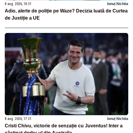
8 aug. 2026, 18:31
Ionuț Nichita
Adio, alerte de poliție pe Waze? Decizia luată de Curtea
de Justiție a UE
8 aug. 2026, 17:31
Ionuț Nichita
Cristi Chivu, victorie de senzație cu Juventus! Inter a
câștigat derby-ul din Australia