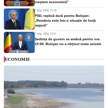
creștere economică”
7 aug. 2026, 15:26
PSD, replică dură pentru Bolojan:
„România este într-o situație de forță
majoră”
7 aug. 2026, 14:51
Ședința de guvern se amână pentru ora
15:00. Bolojan nu a obținut toate avizele
ECONOMIE