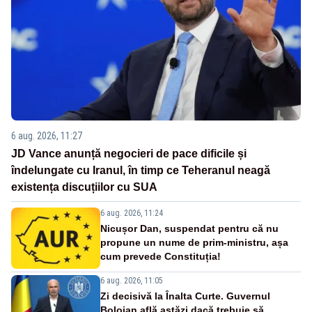
6 aug. 2026, 11:27
JD Vance anunță negocieri de pace dificile și
îndelungate cu Iranul, în timp ce Teheranul neagă
existența discuțiilor cu SUA
6 aug. 2026, 11:24
Nicușor Dan, suspendat pentru că nu
propune un nume de prim-ministru, așa
cum prevede Constituția!
6 aug. 2026, 11:05
Zi decisivă la Înalta Curte. Guvernul
Bolojan află astăzi dacă trebuie să