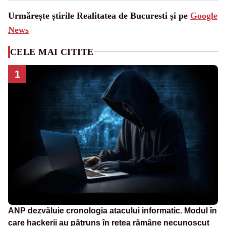
Urmărește știrile Realitatea de Bucuresti și pe
Google
News
CELE MAI CITITE
1
ANP dezvăluie cronologia atacului informatic. Modul în
care hackerii au pătruns în rețea rămâne necunoscut