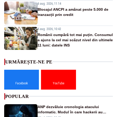
6 aug. 2026, 11:14
Blocajul ANCPI a amânat peste 5.000 de
tranzacții prin credit
6 aug. 2026, 10:42
Românii cumpără tot mai puțin. Consumul
a ajuns la cel mai scăzut nivel din ultimele
11 luni: datele INS
URMĂREȘTE-NE PE
Facebook
YouTube
POPULAR
ANP dezvăluie cronologia atacului
informatic. Modul în care hackerii au