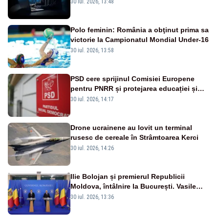
pătruns în rețea rămâne necunoscut
30 iul. 2026, 13:48
Polo feminin: România a obţinut prima sa
victorie la Campionatul Mondial Under-16
30 iul. 2026, 13:58
PSD cere sprijinul Comisiei Europene
pentru PNRR și protejarea educației și
sănătății
30 iul. 2026, 14:17
Drone ucrainene au lovit un terminal
rusesc de cereale în Strâmtoarea Kerci
30 iul. 2026, 14:26
Ilie Bolojan și premierul Republicii
Moldova, întâlnire la București. Vasile
Tofan, primit cu onoruri militare
30 iul. 2026, 13:36