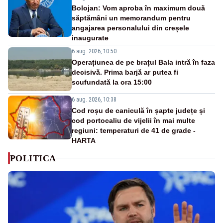
Bolojan: Vom aproba în maximum două
săptămâni un memorandum pentru
angajarea personalului din creșele
inaugurate
6 aug. 2026, 10:50
Operațiunea de pe brațul Bala intră în faza
decisivă. Prima barjă ar putea fi
scufundată la ora 15:00
6 aug. 2026, 10:38
Cod roșu de caniculă în șapte județe și
cod portocaliu de vijelii în mai multe
regiuni: temperaturi de 41 de grade -
HARTA
POLITICA