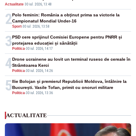
Actualitate
·
30 iul. 2026, 13:48
2
Polo feminin: România a obţinut prima sa victorie la
Campionatul Mondial Under-16
Sport
-
30 iul. 2026, 13:58
3
PSD cere sprijinul Comisiei Europene pentru PNRR și
protejarea educației și sănătății
Politica
-
30 iul. 2026, 14:17
4
Drone ucrainene au lovit un terminal rusesc de cereale în
Strâmtoarea Kerci
Politica
-
30 iul. 2026, 14:26
5
Ilie Bolojan și premierul Republicii Moldova, întâlnire la
București. Vasile Tofan, primit cu onoruri militare
Politica
-
30 iul. 2026, 13:36
ACTUALITATE