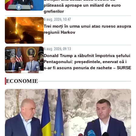
plătească aproape un miliard de euro
grefierilor
6 aug. 2026, 10:47
Trei morți în urma unui atac rusesc asupra
regiunii Harkov
6 aug. 2026, 09:13
Donald Trump a răbufnit împotriva șefului
Pentagonului: președintele, enervat că i
s-ar fi ascuns penuria de rachete – SURSE
ECONOMIE