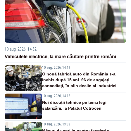
10 aug. 2026, 14:52
Vehiculele electrice, la mare căutare printre români
10 aug. 2026, 14:19
O nouă fabrică auto din România s-a
închis după 15 ani. 96 de angajați
concediați, în plin declin al industriei
10 aug. 2026, 14:12
Noi discuții tehnice pe tema legii
salarizării, la Palatul Cotroceni
10 aug. 2026, 13:33
Măsuri de sprijin pentru fermieri și