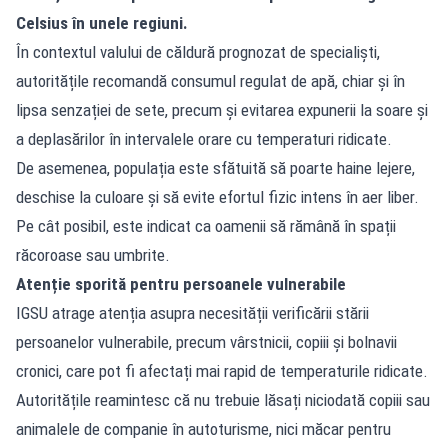
Celsius în unele regiuni.
În contextul valului de
căldură
prognozat de specialiști,
autoritățile recomandă consumul regulat de apă, chiar și în
lipsa senzației de sete, precum și evitarea expunerii la soare și
a deplasărilor în intervalele orare cu temperaturi ridicate.
De asemenea, populația este sfătuită să poarte haine lejere,
deschise la culoare și să evite efortul fizic intens în aer liber.
Pe cât posibil, este indicat ca oamenii să rămână în spații
răcoroase sau umbrite.
Atenție sporită pentru persoanele vulnerabile
IGSU atrage atenția asupra necesității verificării stării
persoanelor vulnerabile, precum vârstnicii, copiii și bolnavii
cronici, care pot fi afectați mai rapid de temperaturile ridicate.
Autoritățile reamintesc că nu trebuie lăsați niciodată copiii sau
animalele de companie în autoturisme, nici măcar pentru