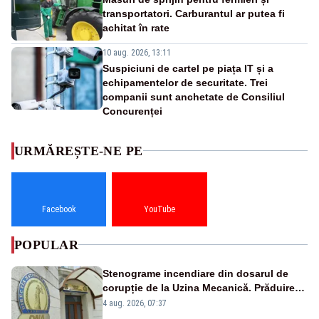
transportatori. Carburantul ar putea fi
achitat în rate
10 aug. 2026, 13:11
Suspiciuni de cartel pe piața IT și a
echipamentelor de securitate. Trei
companii sunt anchetate de Consiliul
Concurenței
URMĂREȘTE-NE PE
Facebook
YouTube
POPULAR
Stenograme incendiare din dosarul de
corupție de la Uzina Mecanică. Prăduirea
banilor din programul SAFE, interceptată
4 aug. 2026, 07:37
de DNA