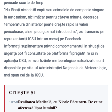
perioade scurte de timp.
"Nu lăsați niciodată copiii sau animalele de companie singure
în autoturism, nici măcar pentru câteva minute, deoarece
temperatura din interior poate crește rapid la valori
periculoase, chiar și cu geamul întredeschis", au transmis joi
reprezentanții IGSU într-un mesaj pe
Facebook
.
Informații suplimentare privind comportamentul în situații de
urgență pot fi consultate pe platforma
fiipregatit.ro
și în
aplicația DSU, iar avertizările meteorologice actualizate sunt
disponibile pe site-ul Administrației Naționale de Meteorologie,
mai spun cei de la IGSU.
CITEȘTE ȘI
Realitatea Medicală, cu Nicole Păcuraru. De ce ne
10:58
afectează lipsa luminii?