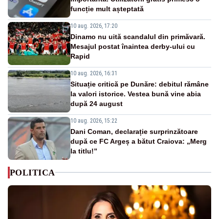
funcție mult așteptată
10 aug. 2026, 17:20
Dinamo nu uită scandalul din primăvară.
Mesajul postat înaintea derby-ului cu
Rapid
10 aug. 2026, 16:31
Situație critică pe Dunăre: debitul rămâne
la valori istorice. Vestea bună vine abia
după 24 august
10 aug. 2026, 15:22
Dani Coman, declarație surprinzătoare
după ce FC Argeș a bătut Craiova: „Merg
la titlu!”
POLITICA