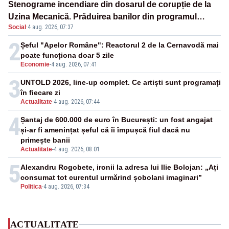
Stenograme incendiare din dosarul de corupție de la
Uzina Mecanică. Prăduirea banilor din programul
Social
·
4 aug. 2026, 07:37
SAFE, interceptată de DNA
2
Șeful "Apelor Române": Reactorul 2 de la Cernavodă mai
poate funcționa doar 5 zile
Economie
-
4 aug. 2026, 07:41
3
UNTOLD 2026, line-up complet. Ce artiști sunt programați
în fiecare zi
Actualitate
-
4 aug. 2026, 07:44
4
Șantaj de 600.000 de euro în București: un fost angajat
și-ar fi amenințat șeful că îi împușcă fiul dacă nu
primește banii
Actualitate
-
4 aug. 2026, 08:01
5
Alexandru Rogobete, ironii la adresa lui Ilie Bolojan: „Ați
consumat tot curentul urmărind șobolani imaginari”
Politica
-
4 aug. 2026, 07:34
ACTUALITATE