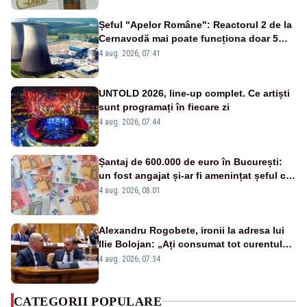
Șeful "Apelor Române": Reactorul 2 de la
Cernavodă mai poate funcționa doar 5
zile
4 aug. 2026, 07:41
UNTOLD 2026, line-up complet. Ce artiști
sunt programați în fiecare zi
4 aug. 2026, 07:44
Șantaj de 600.000 de euro în București:
un fost angajat și-ar fi amenințat șeful că
îi împușcă fiul dacă nu primește banii
4 aug. 2026, 08:01
Alexandru Rogobete, ironii la adresa lui
Ilie Bolojan: „Ați consumat tot curentul
urmărind șobolani imaginari”
4 aug. 2026, 07:34
CATEGORII POPULARE