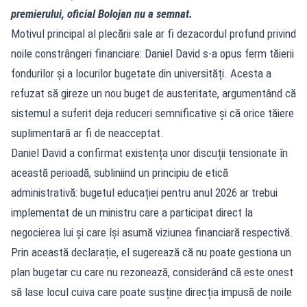
premierului, oficial Bolojan nu a semnat.
Motivul principal al plecării sale ar fi dezacordul profund privind
noile constrângeri financiare: Daniel David s-a opus ferm tăierii
fondurilor și a locurilor bugetate din universități. Acesta a
refuzat să gireze un nou buget de austeritate, argumentând că
sistemul a suferit deja reduceri semnificative și că orice tăiere
suplimentară ar fi de neacceptat.
Daniel David a confirmat existența unor discuții tensionate în
această perioadă, subliniind un principiu de etică
administrativă: bugetul educației pentru anul 2026 ar trebui
implementat de un ministru care a participat direct la
negocierea lui și care își asumă viziunea financiară respectivă.
Prin această declarație, el sugerează că nu poate gestiona un
plan bugetar cu care nu rezonează, considerând că este onest
să lase locul cuiva care poate susține direcția impusă de noile