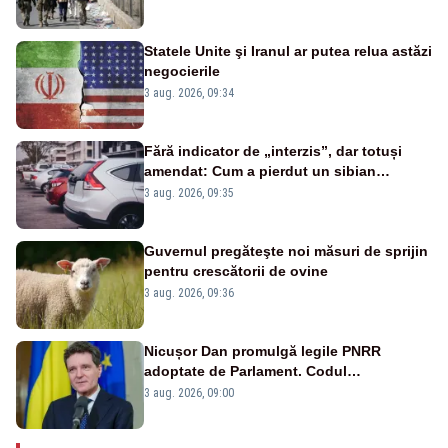
Statele Unite şi Iranul ar putea relua astăzi
negocierile
3 aug. 2026, 09:34
Fără indicator de „interzis”, dar totuși
amendat: Cum a pierdut un sibian
procesul pentru o parcare în centrul
3 aug. 2026, 09:35
orașului
Guvernul pregăteşte noi măsuri de sprijin
pentru crescătorii de ovine
3 aug. 2026, 09:36
Nicușor Dan promulgă legile PNRR
adoptate de Parlament. Codul
urbanismului, printre actele normative
3 aug. 2026, 09:00
vizate