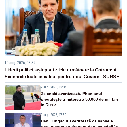
10 aug. 2026, 08:32
Liderii politici, așteptați zilele următoare la Cotroceni.
Scenariile luate în calcul pentru noul Guvern - SURSE
9 aug. 2026, 18:04
Zelenski avertizează: Phenianul
pregătește trimiterea a 50.000 de militari
în Rusia
9 aug. 2026, 17:50
Dan Dungaciu avertizează că șansele
unui guvern cu drepturi depline până în