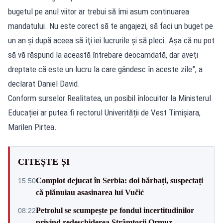
bugetul pe anul viitor ar trebui să îmi asum continuarea
mandatului. Nu este corect să te angajezi, să faci un buget pe
un an şi după aceea să îţi iei lucrurile şi să pleci. Așa că nu pot
să vă răspund la această întrebare deocamdată, dar aveţi
dreptate că este un lucru la care gândesc în aceste zile”, a
declarat Daniel David.
Conform surselor Realitatea, un posibil înlocuitor la Ministerul
Educației ar putea fi rectorul Univerității de Vest Timișiara,
Marilen Pirtea.
CITEȘTE ȘI
Complot dejucat în Serbia: doi bărbați, suspectați
15:50
că plănuiau asasinarea lui Vučić
Petrolul se scumpește pe fondul incertitudinilor
08:22
privind redeschiderea Strâmtorii Ormuz