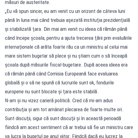
măsuri de austeritate.
„Eu vă spun sincer, eu am venit cu un orizont de câteva luni
până în luna mai când trebuia aşezată instituţia prezidenţială
şi stabilizată ţara. Din mai am venit cu ideea că rămân până
când începe şcoala, pentru a ajuta trecerea ţării prin evaluările
internaţionale că arăta foarte rău ca un ministru al celui mai
mare sistem bugetar să plece şi nu ştiam cum o să înceapă
şcoala după măsurile fiscal-bugetare. După aceea ideea era
că rămân până când Comisia Europeană face evaluarea
globală şi o să ne spună că lucrurile sunt ok, fondurile
europene nu sunt blocate şi ţara este stabilă.
N-am şi nu vizez carieră politică. Cred că mi-am adus
contribuţia şi am tot amânat plecarea de foarte multe ori.
Sunt discuţii, sigur că sunt discuţii şi în această perioadă
fiindcă am acest sentiment că ar trebui să fie un ministru care
va lucra la bugetul pe anul viitor. Fiindcă dacă eu lucrez la