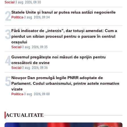
Social
·
3 aug. 2026, 09:30
2
Statele Unite şi Iranul ar putea relua astăzi negocierile
Politica
-
3 aug. 2026, 09:34
3
Fără indicator de „interzis”, dar totuși amendat: Cum a
pierdut un sibian procesul pentru o parcare în centrul
orașului
Social
-
3 aug. 2026, 09:35
4
Guvernul pregăteşte noi măsuri de sprijin pentru
crescătorii de ovine
Social
-
3 aug. 2026, 09:36
5
Nicușor Dan promulgă legile PNRR adoptate de
Parlament. Codul urbanismului, printre actele normative
vizate
Politica
-
3 aug. 2026, 09:00
ACTUALITATE