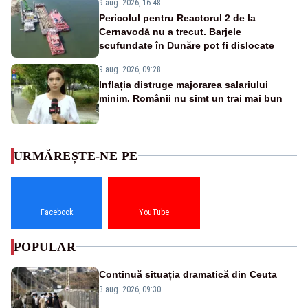
9 aug. 2026, 16:48
Pericolul pentru Reactorul 2 de la
Cernavodă nu a trecut. Barjele
scufundate în Dunăre pot fi dislocate
9 aug. 2026, 09:28
Inflația distruge majorarea salariului
minim. Românii nu simt un trai mai bun
URMĂREȘTE-NE PE
Facebook
YouTube
POPULAR
Continuă situația dramatică din Ceuta
3 aug. 2026, 09:30