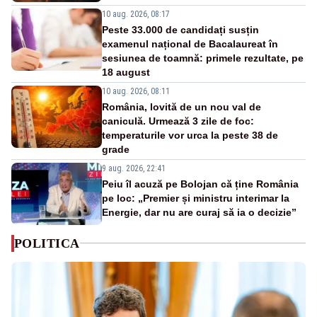
10 aug. 2026, 08:17
Peste 33.000 de candidați susțin
examenul național de Bacalaureat în
sesiunea de toamnă: primele rezultate, pe
18 august
10 aug. 2026, 08:11
România, lovită de un nou val de
caniculă. Urmează 3 zile de foc:
temperaturile vor urca la peste 38 de
grade
9 aug. 2026, 22:41
Peiu îl acuză pe Bolojan că ține România
pe loc: „Premier și ministru interimar la
Energie, dar nu are curaj să ia o decizie”
POLITICA