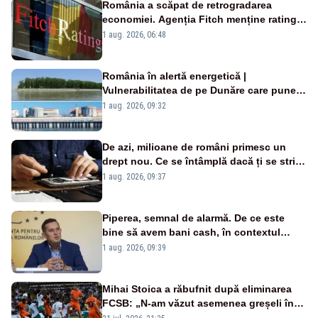
România a scăpat de retrogradarea
economiei. Agenția Fitch menține ratingul
„BBB-” cu perspectivă negativă
1 aug. 2026, 06:48
România în alertă energetică |
Vulnerabilitatea de pe Dunăre care pune
în pericol Centrala Cernavodă era
1 aug. 2026, 09:32
cunoscută de pe vremea lui Ceaușescu
De azi, milioane de români primesc un
drept nou. Ce se întâmplă dacă ți se strică
un produs
1 aug. 2026, 09:37
Piperea, semnal de alarmă. De ce este
bine să avem bani cash, în contextul
alertei energetice?
1 aug. 2026, 09:39
Mihai Stoica a răbufnit după eliminarea
FCSB: „N-am văzut asemenea greșeli în
190 de meciuri europene”