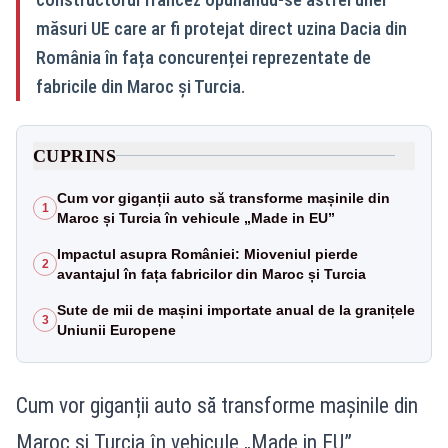
măsuri UE care ar fi protejat direct uzina Dacia din
România în fața concurenței reprezentate de
fabricile din Maroc și Turcia.
CUPRINS
Cum vor giganții auto să transforme mașinile din
1
Maroc și Turcia în vehicule „Made in EU”
Impactul asupra României: Mioveniul pierde
2
avantajul în fața fabricilor din Maroc și Turcia
Sute de mii de mașini importate anual de la granițele
3
Uniunii Europene
Cum vor giganții auto să transforme mașinile din
Maroc și Turcia în vehicule „Made in EU”