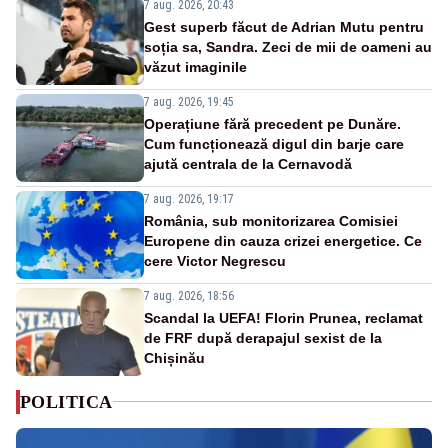
7 aug. 2026, 20:43
Gest superb făcut de Adrian Mutu pentru
soția sa, Sandra. Zeci de mii de oameni au
văzut imaginile
7 aug. 2026, 19:45
Operațiune fără precedent pe Dunăre.
Cum funcționează digul din barje care
ajută centrala de la Cernavodă
7 aug. 2026, 19:17
România, sub monitorizarea Comisiei
Europene din cauza crizei energetice. Ce
cere Victor Negrescu
7 aug. 2026, 18:56
Scandal la UEFA! Florin Prunea, reclamat
de FRF după derapajul sexist de la
Chișinău
POLITICA