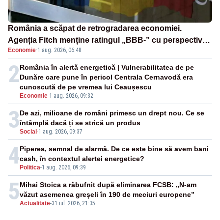
România a scăpat de retrogradarea economiei.
Agenția Fitch menține ratingul „BBB-” cu perspectivă
Economie
·
1 aug. 2026, 06:48
negativă
2
România în alertă energetică | Vulnerabilitatea de pe
Dunăre care pune în pericol Centrala Cernavodă era
cunoscută de pe vremea lui Ceaușescu
Economie
-
1 aug. 2026, 09:32
3
De azi, milioane de români primesc un drept nou. Ce se
întâmplă dacă ți se strică un produs
Social
-
1 aug. 2026, 09:37
4
Piperea, semnal de alarmă. De ce este bine să avem bani
cash, în contextul alertei energetice?
Politica
-
1 aug. 2026, 09:39
5
Mihai Stoica a răbufnit după eliminarea FCSB: „N-am
văzut asemenea greșeli în 190 de meciuri europene”
Actualitate
-
31 iul. 2026, 21:35