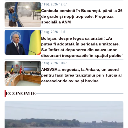
7 aug. 2026, 12:07
Canicula persistă în București: până la 36
de grade și nopți tropicale. Prognoza
specială a ANM
7 aug. 2026, 11:51
Bolojan, despre legea salarizării: „Ar
putea fi adoptată în perioada următoare.
S-a întârziat depunerea din cauza unor
discursuri iresponsabile în spaţiul public”
7 aug. 2026, 10:57
ANSVSA a negociat, la Ankara, un acord
pentru facilitarea tranzitului prin Turcia al
carcaselor de ovine și bovine
ECONOMIE