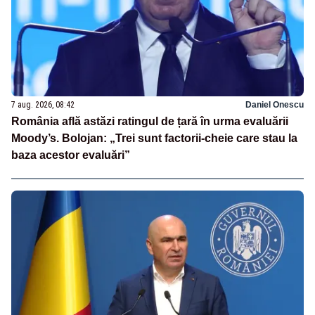
7 aug. 2026, 08:42
Daniel Onescu
România află astăzi ratingul de țară în urma evaluării
Moody’s. Bolojan: „Trei sunt factorii-cheie care stau la
baza acestor evaluări”