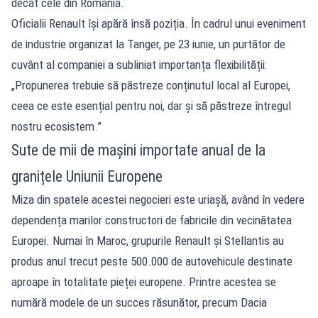
decât cele din România.
Oficialii Renault își apără însă poziția. În cadrul unui eveniment
de industrie organizat la Tanger, pe 23 iunie, un purtător de
cuvânt al companiei a subliniat importanța flexibilității:
„Propunerea trebuie să păstreze conținutul local al Europei,
ceea ce este esențial pentru noi, dar și să păstreze întregul
nostru ecosistem.”
Sute de mii de mașini importate anual de la
granițele Uniunii Europene
Miza din spatele acestei negocieri este uriașă, având în vedere
dependența marilor constructori de fabricile din vecinătatea
Europei. Numai în Maroc, grupurile Renault și Stellantis au
produs anul trecut peste 500.000 de autovehicule destinate
aproape în totalitate pieței europene. Printre acestea se
numără modele de un succes răsunător, precum Dacia