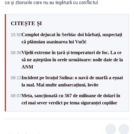
ca şi zborurile care nu au legătură cu conflictul.
CITEȘTE ȘI
Complot dejucat în Serbia: doi bărbați, suspectați
15:50
că plănuiau asasinarea lui Vučić
Vijelii extreme în țară și temperaturi de foc. La ce
08:38
să ne așteptăm în orele următoare: noile date de la
ANM
Incident pe brațul Sulina: o navă de marfă a eșuat
08:13
la mal. Mai multe ambarcațiuni, lovite
Meta, sancționată cu 567 de milioane de dolari în
08:07
cel mai sever verdict pe tema siguranței copiilor