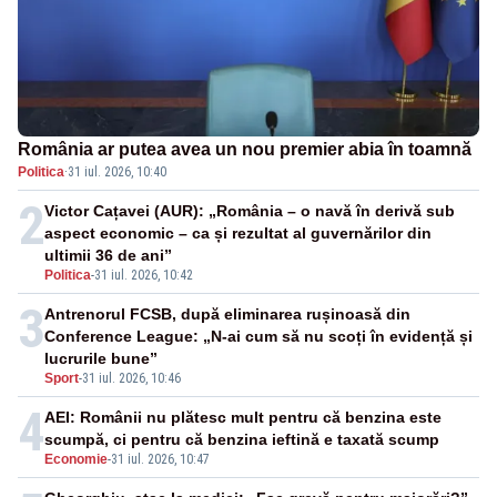
România ar putea avea un nou premier abia în toamnă
Politica
·
31 iul. 2026, 10:40
2
Victor Cațavei (AUR): „România – o navă în derivă sub
aspect economic – ca și rezultat al guvernărilor din
ultimii 36 de ani”
Politica
-
31 iul. 2026, 10:42
3
Antrenorul FCSB, după eliminarea rușinoasă din
Conference League: „N-ai cum să nu scoți în evidență și
lucrurile bune”
Sport
-
31 iul. 2026, 10:46
4
AEI: Românii nu plătesc mult pentru că benzina este
scumpă, ci pentru că benzina ieftină e taxată scump
Economie
-
31 iul. 2026, 10:47