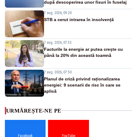
după descoperirea unor fisuri în fuselaj
7 aug. 2026, 09:20
STB a cerut intrarea în insolvență
7 aug. 2026, 07:53
Facturile la energie ar putea crește cu
până la 20% din această toamnă
7 aug. 2026, 07:50
Planul de criză privind raționalizarea
energiei: 9 scenarii de risc în care se
aplică
URMĂREȘTE-NE PE
Facebook
YouTube