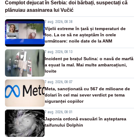
Complot dejucat în Serbia: doi bărbați, suspectați că
plănuiau asasinarea lui Vučić
7 aug. 2026, 08:38
Vijelii extreme în țară și temperaturi de
foc. La ce să ne așteptăm în orele
următoare: noile date de la ANM
7 aug. 2026, 08:13
Incident pe brațul Sulina: o navă de marfă
a eșuat la mal. Mai multe ambarcațiuni,
lovite
7 aug. 2026, 08:07
Meta, sancționată cu 567 de milioane de
dolari în cel mai sever verdict pe tema
siguranței copiilor
7 aug. 2026, 08:01
Japonia ordonă evacuări în așteptarea
taifunului Dolphin