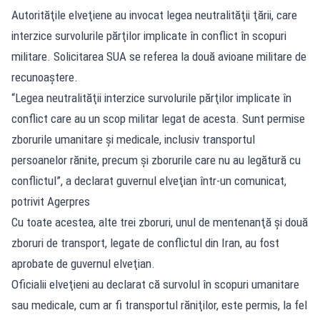
Autorităţile elveţiene au invocat legea neutralităţii ţării, care
interzice survolurile părţilor implicate în conflict în scopuri
militare. Solicitarea SUA se referea la două avioane militare de
recunoaştere.
“Legea neutralităţii interzice survolurile părţilor implicate în
conflict care au un scop militar legat de acesta. Sunt permise
zborurile umanitare şi medicale, inclusiv transportul
persoanelor rănite, precum şi zborurile care nu au legătură cu
conflictul”, a declarat guvernul elveţian într-un comunicat,
potrivit Agerpres
Cu toate acestea, alte trei zboruri, unul de mentenanţă şi două
zboruri de transport, legate de conflictul din Iran, au fost
aprobate de guvernul elveţian.
Oficialii elveţieni au declarat că survolul în scopuri umanitare
sau medicale, cum ar fi transportul răniţilor, este permis, la fel