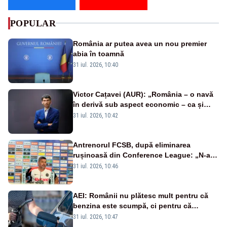
POPULAR
România ar putea avea un nou premier
abia în toamnă
31 iul. 2026, 10:40
Victor Cațavei (AUR): „România – o navă
în derivă sub aspect economic – ca și
rezultat al guvernărilor din ultimii 36 de
31 iul. 2026, 10:42
ani”
Antrenorul FCSB, după eliminarea
rușinoasă din Conference League: „N-ai
cum să nu scoți în evidență și lucrurile
31 iul. 2026, 10:46
bune”
AEI: Românii nu plătesc mult pentru că
benzina este scumpă, ci pentru că
benzina ieftină e taxată scump
31 iul. 2026, 10:47