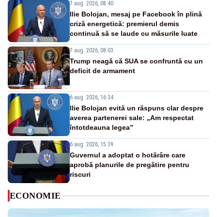
7 aug. 2026, 08:40
Ilie Bolojan, mesaj pe Facebook în plină
criză energetică: premierul demis
continuă să se laude cu măsurile luate
7 aug. 2026, 08:03
Trump neagă că SUA se confruntă cu un
deficit de armament
6 aug. 2026, 16:34
Ilie Bolojan evită un răspuns clar despre
averea partenerei sale: „Am respectat
întotdeauna legea”
6 aug. 2026, 15:39
Guvernul a adoptat o hotărâre care
aprobă planurile de pregătire pentru
riscuri
ECONOMIE