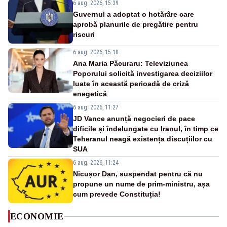
6 aug. 2026, 15:39
Guvernul a adoptat o hotărâre care
aprobă planurile de pregătire pentru
riscuri
6 aug. 2026, 15:18
Ana Maria Păcuraru: Televiziunea
Poporului solicită investigarea deciziilor
luate în această perioadă de criză
enegetică
6 aug. 2026, 11:27
JD Vance anunță negocieri de pace
dificile și îndelungate cu Iranul, în timp ce
Teheranul neagă existența discuțiilor cu
SUA
6 aug. 2026, 11:24
Nicușor Dan, suspendat pentru că nu
propune un nume de prim-ministru, așa
cum prevede Constituția!
ECONOMIE