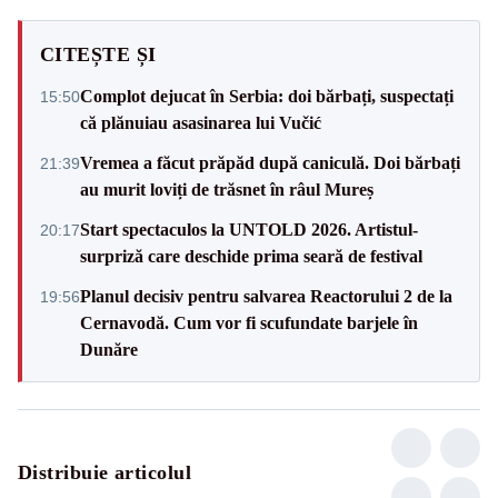
CITEȘTE ȘI
Complot dejucat în Serbia: doi bărbați, suspectați
15:50
că plănuiau asasinarea lui Vučić
Vremea a făcut prăpăd după caniculă. Doi bărbați
21:39
au murit loviți de trăsnet în râul Mureș
Start spectaculos la UNTOLD 2026. Artistul-
20:17
surpriză care deschide prima seară de festival
Planul decisiv pentru salvarea Reactorului 2 de la
19:56
Cernavodă. Cum vor fi scufundate barjele în
Dunăre
Distribuie articolul