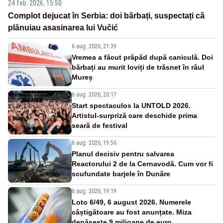
24 feb. 2026, 15:50
Complot dejucat în Serbia: doi bărbați, suspectați că
plănuiau asasinarea lui Vučić
6 aug. 2026, 21:39
Vremea a făcut prăpăd după caniculă. Doi
bărbați au murit loviți de trăsnet în râul
Mureș
6 aug. 2026, 20:17
Start spectaculos la UNTOLD 2026.
Artistul-surpriză care deschide prima
seară de festival
6 aug. 2026, 19:56
Planul decisiv pentru salvarea
Reactorului 2 de la Cernavodă. Cum vor fi
scufundate barjele în Dunăre
6 aug. 2026, 19:19
Loto 6/49, 6 august 2026. Numerele
câștigătoare au fost anunțate. Miza
depășește 9 milioane de euro