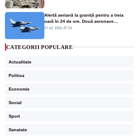
Alertă aeriană la graniță pentru a treia
oară în 24 de ore. Două aeronave
Eurofighter britanice au fost ridicate de la
31 iul. 2026, 07:24
sol
CATEGORII POPULARE
Actualitate
Politica
Economie
Social
Sport
Sanatate