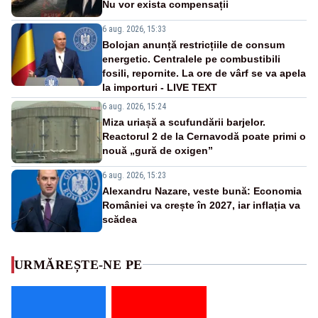
Nu vor exista compensații
6 aug. 2026, 15:33
Bolojan anunță restricțiile de consum
energetic. Centralele pe combustibili
fosili, repornite. La ore de vârf se va apela
la importuri - LIVE TEXT
6 aug. 2026, 15:24
Miza uriașă a scufundării barjelor.
Reactorul 2 de la Cernavodă poate primi o
nouă „gură de oxigen”
6 aug. 2026, 15:23
Alexandru Nazare, veste bună: Economia
României va crește în 2027, iar inflația va
scădea
URMĂREȘTE-NE PE