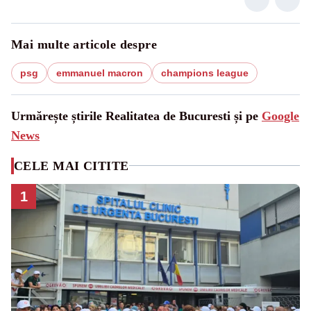
Mai multe articole despre
psg
emmanuel macron
champions league
Urmărește știrile Realitatea de Bucuresti și pe
Google
News
CELE MAI CITITE
1