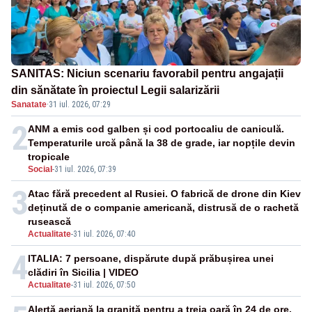
SANITAS: Niciun scenariu favorabil pentru angajații
din sănătate în proiectul Legii salarizării
Sanatate
·
31 iul. 2026, 07:29
2
ANM a emis cod galben și cod portocaliu de caniculă.
Temperaturile urcă până la 38 de grade, iar nopțile devin
tropicale
Social
-
31 iul. 2026, 07:39
3
Atac fără precedent al Rusiei. O fabrică de drone din Kiev
deținută de o companie americană, distrusă de o rachetă
rusească
Actualitate
-
31 iul. 2026, 07:40
4
ITALIA: 7 persoane, dispărute după prăbușirea unei
clădiri în Sicilia | VIDEO
Actualitate
-
31 iul. 2026, 07:50
Alertă aeriană la graniță pentru a treia oară în 24 de ore.