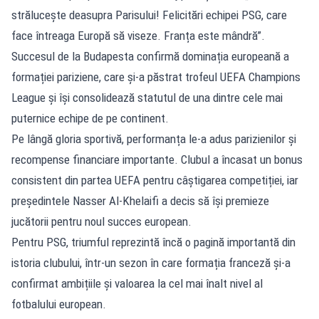
strălucește deasupra Parisului! Felicitări echipei PSG, care
face întreaga Europă să viseze. Franța este mândră”.
Succesul de la Budapesta confirmă dominația europeană a
formației pariziene, care și-a păstrat trofeul UEFA Champions
League și își consolidează statutul de una dintre cele mai
puternice echipe de pe continent.
Pe lângă gloria sportivă, performanța le-a adus parizienilor și
recompense financiare importante. Clubul a încasat un bonus
consistent din partea UEFA pentru câștigarea competiției, iar
președintele Nasser Al-Khelaifi a decis să își premieze
jucătorii pentru noul succes european.
Pentru PSG, triumful reprezintă încă o pagină importantă din
istoria clubului, într-un sezon în care formația franceză și-a
confirmat ambițiile și valoarea la cel mai înalt nivel al
fotbalului european.