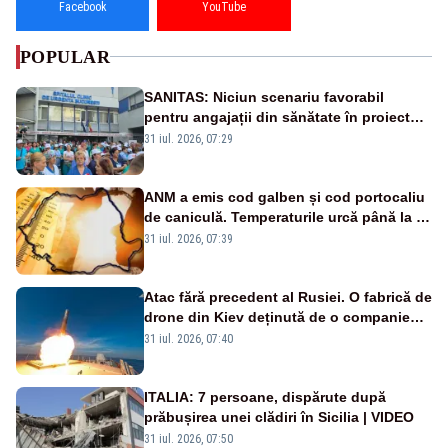
Facebook
YouTube
POPULAR
SANITAS: Niciun scenariu favorabil
pentru angajații din sănătate în proiectul
Legii salarizării
31 iul. 2026, 07:29
ANM a emis cod galben și cod portocaliu
de caniculă. Temperaturile urcă până la 38
de grade, iar nopțile devin tropicale
31 iul. 2026, 07:39
Atac fără precedent al Rusiei. O fabrică de
drone din Kiev deținută de o companie
americană, distrusă de o rachetă
31 iul. 2026, 07:40
rusească
ITALIA: 7 persoane, dispărute după
prăbușirea unei clădiri în Sicilia | VIDEO
31 iul. 2026, 07:50