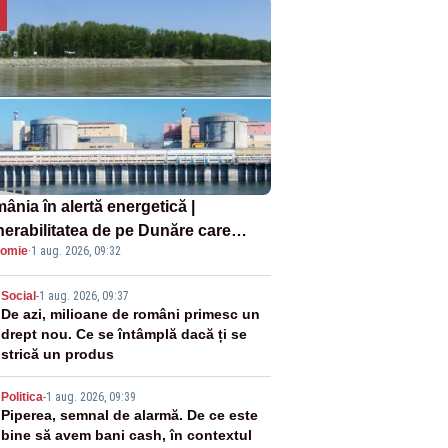
ânia în alertă energetică |
nerabilitatea de pe Dunăre care
omie
·
1 aug. 2026, 09:32
e în pericol Centrala Cernavodă era
oscută de pe vremea lui Ceaușescu
2
Social
-
1 aug. 2026, 09:37
De azi, milioane de români primesc un
drept nou. Ce se întâmplă dacă ți se
strică un produs
3
Politica
-
1 aug. 2026, 09:39
Piperea, semnal de alarmă. De ce este
bine să avem bani cash, în contextul