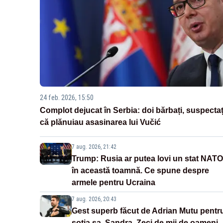
24 feb. 2026, 15:50
Complot dejucat în Serbia: doi bărbați, suspectaț
că plănuiau asasinarea lui Vučić
7 aug. 2026, 21:42
Trump: Rusia ar putea lovi un stat NATO
în această toamnă. Ce spune despre
armele pentru Ucraina
7 aug. 2026, 20:43
Gest superb făcut de Adrian Mutu pentr
soția sa, Sandra. Zeci de mii de oameni