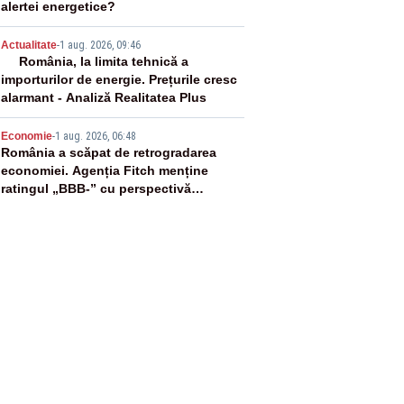
alertei energetice?
4
Actualitate
-
1 aug. 2026, 09:46
România, la limita tehnică a
importurilor de energie. Prețurile cresc
alarmant - Analiză Realitatea Plus
5
Economie
-
1 aug. 2026, 06:48
România a scăpat de retrogradarea
economiei. Agenția Fitch menține
ratingul „BBB-” cu perspectivă
negativă