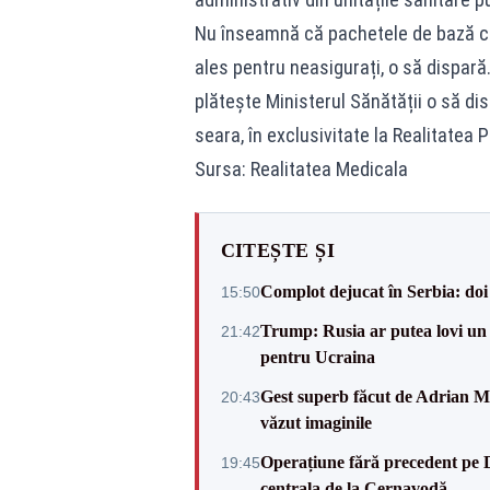
Nu înseamnă că pachetele de bază car
ales pentru neasigurați, o să dispar
plătește Ministerul Sănătății o să dis
seara, în exclusivitate la Realitatea 
Sursa: Realitatea Medicala
CITEȘTE ȘI
Complot dejucat în Serbia: doi 
15:50
Trump: Rusia ar putea lovi un
21:42
pentru Ucraina
Gest superb făcut de Adrian Mu
20:43
văzut imaginile
Operațiune fără precedent pe 
19:45
centrala de la Cernavodă