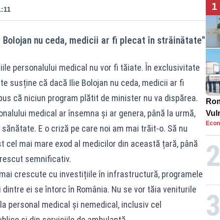
1
1:11
Bolojan nu ceda, medicii ar fi plecat în străinătate"
ile personalului medical nu vor fi tăiate. În exclusivitate
e susține că dacă Ilie Bolojan nu ceda, medicii ar fi
pus că niciun program plătit de minister nu va dispărea.
Rom
sonalului medical ar însemna și ar genera, până la urmă,
Vul
Econ
pun
 sănătate. E o criză pe care noi am mai trăit-o. Să nu
cun
t cel mai mare exod al medicilor din această țară, până
crescut semnificativ.
mai crescute cu investițiile în infrastructură, programele
dintre ei se întorc în România. Nu se vor tăia veniturile
la personal medical și nemedical, inclusiv cel
ublice și din serviciile de ambulanță.