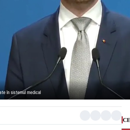
late în sistemul medical
CE