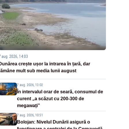
7 aug. 2026, 14:03
Dunărea crește ușor la intrarea în țară, dar
rămâne mult sub media lunii august
7 aug. 2026, 13:02
În intervalul orar de seară, consumul de
curent „a scăzut cu 200-300 de
megawați”
7 aug. 2026, 10:51
Bolojan: Nivelul Dunării asigură o
funcționare a centralei de la Cernavodă