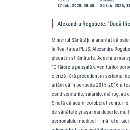
Publicat
Actualizat
17 feb. 2026, 09:59
25 feb. 2026, 1
Alexandru Rogobete: "Dacă Ilie 
Ministrul Sănătății a anunțat că salari
la Realitatea PLUS, Alexandru Rogobet
plecat în străinătate. Acesta a mai s
"O tăiere a paușală a veniturilor per
o criză fără precedent în sistemul de
uităm că în perioada 2015-2016 a fos
când veniturile, salariile, mă rog, au 
Și iată că acum, coroborat veniturile 
de sănătate și așa mai departe, mulți 
personalului medical — mă refer aici 
administrativ din unitățile sanitare p