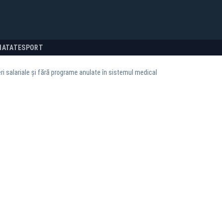
NATATE
SPORT
eri salariale și fără programe anulate în sistemul medical