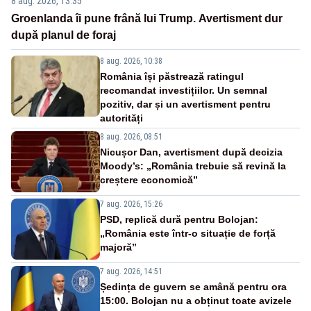
8 aug. 2026, 13:35
Groenlanda îi pune frână lui Trump. Avertisment dur
după planul de foraj
8 aug. 2026, 10:38
România își păstrează ratingul
recomandat investițiilor. Un semnal
pozitiv, dar și un avertisment pentru
autorități
8 aug. 2026, 08:51
Nicușor Dan, avertisment după decizia
Moody’s: „România trebuie să revină la
creștere economică”
7 aug. 2026, 15:26
PSD, replică dură pentru Bolojan:
„România este într-o situație de forță
majoră”
7 aug. 2026, 14:51
Ședința de guvern se amână pentru ora
15:00. Bolojan nu a obținut toate avizele