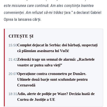
este misiunea care continuă. Am ales conștiința înaintea
convenienței. Am refuzat să-mi trădez țara.”
a declarat Gabriel
Oprea la lansarea cărții.
CITEȘTE ȘI
Complot dejucat în Serbia: doi bărbați, suspectați
15:50
că plănuiau asasinarea lui Vučić
Zelenski trage un semnal de alarmă: „Rachetele
21:42
voastre ar putea salva vieți”
Operațiune contra cronometru pe Dunăre.
20:07
Ultimele două barje sunt scufundate pentru
Cernavodă
Adio, alerte de poliție pe Waze? Decizia luată de
18:31
Curtea de Justiție a UE