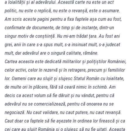
a loialității și al adevărului. Această carte nu este un act
politic, nu este o replică, nu este o revanșă, este o asumare.
Am scris aceste pagini pentru a fixa faptele așa cum au fost,
confirmate de documente, de timp și de instanțe, dintr-un
singur motiv de conștiință. Nu mi-am trădat țara. Au fost ani
grei, anii în care s-a spus mult, s-a insinuat mult, s-a judecat
mult, dar adevărul are o singură calitate, rămâne.
Cartea aceasta este dedicată militarilor și polițiștilor României,
celor activi, celor în rezervă și în retragere, precum și familiilor
lor. Oameni care au slujit și slujesc Statul Român cu loialitate,
de multe ori în plăcere, fără să ceară nimic în schimb. Am
decis ca acest volum să fie dăruit și nu vândut, pentru că
adevărul nu se comercializează, pentru că onoarea nu se
negociază. Nu caut validare, nu caut putere, nu caut revanșă.
Caut doar ca faptele să fie așezate în ordinea lor firească și ca
cei care au slujit România și o slujesc să nu fie uitați. Aceasta