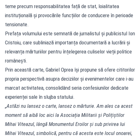
teme precum responsabilitatea față de stat, loialitatea
instituțională și provocările funcțiilor de conducere în perioade
tensionate.
Prefața volumului este semnată de jurnalistul și publicistul Ion
Cristoiu, care subliniază importanța documentară a lucrării și
relevanța mărturiilor pentru înțelegerea culiselor vieții politice
românești.
Prin această carte, Gabriel Oprea își propune să ofere cititorilor
propria perspectivă asupra deciziilor și evenimentelor care i-au
marcat activitatea, consolidând seria confesiunilor dedicate
experienței sale în slujba statului.
„Astăzi nu lansez o carte, lansez o mărturie. Am ales ca acest
moment să aibă loc aici la Asociația Militarii și Polițiștilor
Mihai Viteazul, lângă Monumentul Eroilor și sub privirea lui
Mihai Viteazul, simbolică, pentru că acesta este locul onoarei,