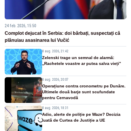
24 feb. 2026, 15:50
Complot dejucat în Serbia: doi bărbați, suspectați că
plănuiau asasinarea lui Vučić
8 aug. 2026, 21:42
Zelenski trage un semnal de alarmă:
„Rachetele voastre ar putea salva vieți”
8 aug. 2026, 20:07
Operațiune contra cronometru pe Dunăre.
Ultimele două barje sunt scufundate
pentru Cernavodă
8 aug. 2026, 18:31
Adio, alerte de poliție pe Waze? Decizia
luată de Curtea de Justiție a UE