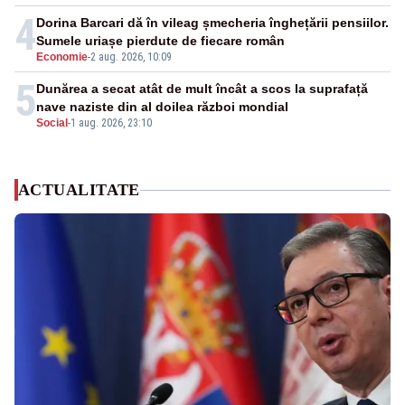
4
Dorina Barcari dă în vileag șmecheria înghețării pensiilor.
Sumele uriașe pierdute de fiecare român
Economie
-
2 aug. 2026, 10:09
5
Dunărea a secat atât de mult încât a scos la suprafață
nave naziste din al doilea război mondial
Social
-
1 aug. 2026, 23:10
ACTUALITATE