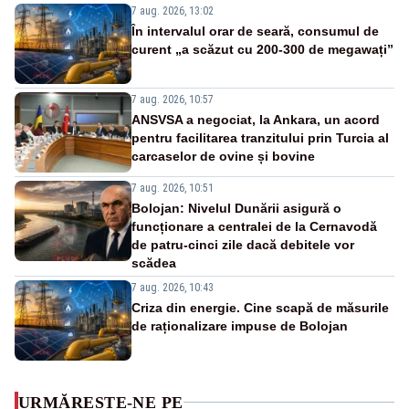
7 aug. 2026, 13:02
În intervalul orar de seară, consumul de
curent „a scăzut cu 200-300 de megawați”
7 aug. 2026, 10:57
ANSVSA a negociat, la Ankara, un acord
pentru facilitarea tranzitului prin Turcia al
carcaselor de ovine și bovine
7 aug. 2026, 10:51
Bolojan: Nivelul Dunării asigură o
funcționare a centralei de la Cernavodă
de patru-cinci zile dacă debitele vor
scădea
7 aug. 2026, 10:43
Criza din energie. Cine scapă de măsurile
de raționalizare impuse de Bolojan
URMĂREȘTE-NE PE