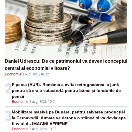
Daniel Udrescu: De ce patrimoniul va deveni conceptul
central al economiei viitoare?
Economie
·
2 aug. 2026, 09:22
2
Piperea (AUR): România a evitat retrogradarea la junk
pentru că era o catastrofă pentru bănci și fondurile de
pensii
Economie
-
2 aug. 2026, 10:01
3
Mobilizare masivă pe Dunăre, pentru salvarea producției
la Cernavodă. Armata va detona o stâncă și va devia apa
fluviului - IMAGINI AERIENE
Economie
-
2 aug. 2026, 10:07