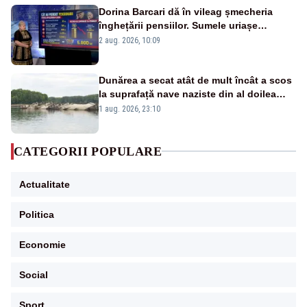
Dorina Barcari dă în vileag șmecheria
înghețării pensiilor. Sumele uriașe
pierdute de fiecare român
2 aug. 2026, 10:09
Dunărea a secat atât de mult încât a scos
la suprafață nave naziste din al doilea
război mondial
1 aug. 2026, 23:10
CATEGORII POPULARE
Actualitate
Politica
Economie
Social
Sport