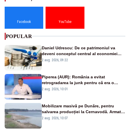
Facebook
YouTube
POPULAR
Daniel Udrescu: De ce patrimoniul va
deveni conceptul central al economiei
viitoare?
2 aug. 2026, 09:22
Piperea (AUR): România a evitat
retrogradarea la junk pentru că era o
catastrofă pentru bănci și fondurile de
2 aug. 2026, 10:01
pensii
Mobilizare masivă pe Dunăre, pentru
salvarea producției la Cernavodă. Armata
va detona o stâncă și va devia apa
2 aug. 2026, 10:07
fluviului - IMAGINI AERIENE