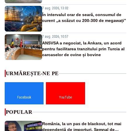
7 aug. 2026, 13:02
În intervalul orar de seară, consumul de
curent „a scăzut cu 200-300 de megawați”
7 aug. 2026, 10:57
ANSVSA a negociat, la Ankara, un acord
pentru facilitarea tranzitului prin Turcia al
carcaselor de ovine și bovine
URMĂREȘTE-NE PE
Facebook
YouTube
POPULAR
România, la un pas de blackout, tot mai
dependentă de importuri. Semnal de