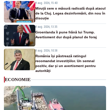
9 aug. 2026, 15:40
Miruță cere o măsură radicală după atacul
de la Cluj. Legea dezinformării, din nou în
discuție
8 aug. 2026, 13:35
Groenlanda îi pune frână lui Trump.
Avertisment dur după planul de foraj
8 aug. 2026, 10:38
România își păstrează ratingul
recomandat investițiilor. Un semnal
pozitiv, dar și un avertisment pentru
autorități
ECONOMIE