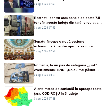
alarmă tras de un expert în energie
3 aug. 2026, 07:51
Restricții pentru camioanele de peste 7,5
tone în aceste județe din țară: circulația
este interzisă luni, între orele 12:00 și
3 aug. 2026, 07:55
20:00
Senatul începe o nouă sesiune
extraordinară pentru aprobarea unor
jaloane din PNRR
3 aug. 2026, 07:58
România, la un pas de categoria „junk”.
Avertismentul BNR: „Ne-au mai păsuit
pentru câteva luni”
3 aug. 2026, 08:01
Alerte meteo de caniculă în aproape toată
țara. COD ROȘU în 3 județe
3 aug. 2026, 07:48