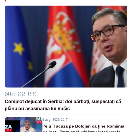
24 feb. 2026, 15:50
Complot dejucat în Serbia: doi bărbați, suspectați că
plănuiau asasinarea lui Vučić
9 aug. 2026, 22:41
Peiu îl acuză pe Bolojan că ține România
pe loc: „Premier și ministru interimar la