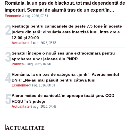
România, la un pas de blackout, tot mai dependentă de
importuri. Semnal de alarmă tras de un expert în
Economie
·
3 aug. 2026, 07:51
energie
2
Restricții pentru camioanele de peste 7,5 tone în aceste
județe din țară: circulația este interzisă luni, între orele
12:00 și 20:00
Actualitate
-
3 aug. 2026, 07:55
3
Senatul începe o nouă sesiune extraordinară pentru
aprobarea unor jaloane din PNRR
Politica
-
3 aug. 2026, 07:58
4
România, la un pas de categoria „junk”. Avertismentul
BNR: „Ne-au mai păsuit pentru câteva luni”
Economie
-
3 aug. 2026, 08:01
5
Alerte meteo de caniculă în aproape toată țara. COD
ROȘU în 3 județe
Actualitate
-
3 aug. 2026, 07:48
ACTUALITATE