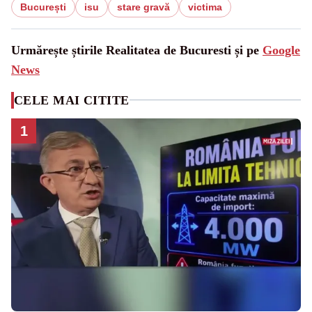
București
isu
stare gravă
victima
Urmărește știrile Realitatea de Bucuresti și pe
Google
News
CELE MAI CITITE
1