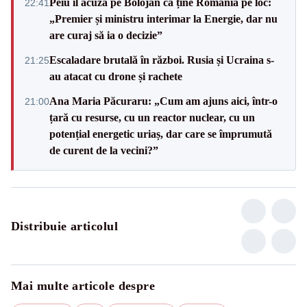
Peiu îl acuză pe Bolojan că ține România pe loc:
22:41
„Premier și ministru interimar la Energie, dar nu
are curaj să ia o decizie”
Escaladare brutală în război. Rusia și Ucraina s-
21:25
au atacat cu drone și rachete
Ana Maria Păcuraru: „Cum am ajuns aici, într-o
21:00
țară cu resurse, cu un reactor nuclear, cu un
potențial energetic uriaș, dar care se împrumută
de curent de la vecini?”
Distribuie articolul
Mai multe articole despre