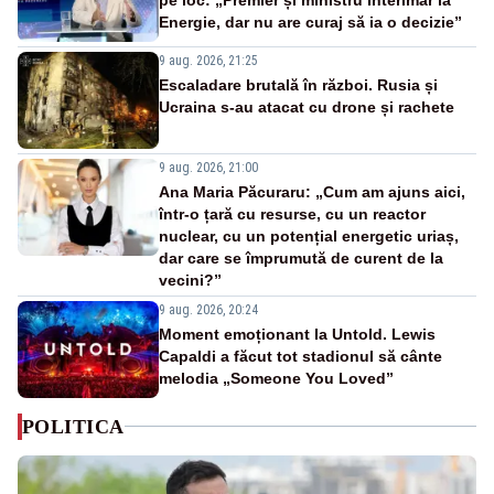
Energie, dar nu are curaj să ia o decizie”
9 aug. 2026, 21:25
Escaladare brutală în război. Rusia și
Ucraina s-au atacat cu drone și rachete
9 aug. 2026, 21:00
Ana Maria Păcuraru: „Cum am ajuns aici,
într-o țară cu resurse, cu un reactor
nuclear, cu un potențial energetic uriaș,
dar care se împrumută de curent de la
vecini?”
9 aug. 2026, 20:24
Moment emoționant la Untold. Lewis
Capaldi a făcut tot stadionul să cânte
melodia „Someone You Loved”
POLITICA