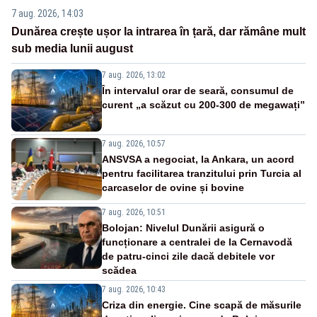
7 aug. 2026, 14:03
Dunărea crește ușor la intrarea în țară, dar rămâne mult
sub media lunii august
7 aug. 2026, 13:02
În intervalul orar de seară, consumul de
curent „a scăzut cu 200-300 de megawați”
7 aug. 2026, 10:57
ANSVSA a negociat, la Ankara, un acord
pentru facilitarea tranzitului prin Turcia al
carcaselor de ovine și bovine
7 aug. 2026, 10:51
Bolojan: Nivelul Dunării asigură o
funcționare a centralei de la Cernavodă
de patru-cinci zile dacă debitele vor
scădea
7 aug. 2026, 10:43
Criza din energie. Cine scapă de măsurile