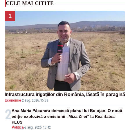
CELE MAI CITITE
1
Infrastructura irigațiilor din România, lăsată în paragină
Economie
·
2 aug. 2026, 15:38
2
Ana Maria Păcuraru demască planul lui Bolojan. O nouă
ediție explozivă a emisiunii „Miza Zilei” la Realitatea
PLUS
Politica
-
2 aug. 2026, 15:42