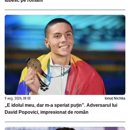
iubesc pe români”
9 aug. 2026, 08:05
Ionuț Nichita
„E idolul meu, dar m-a speriat puțin”. Adversarul lui
David Popovici, impresionat de român