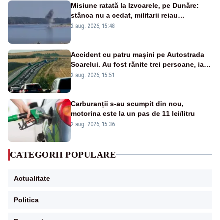
Misiune ratată la Izvoarele, pe Dunăre:
stânca nu a cedat, militarii reiau
detonările luni – VIDEO
2 aug. 2026, 15:48
Accident cu patru mașini pe Autostrada
Soarelui. Au fost rănite trei persoane, iar
traficul se desfășoară cu dificultate
2 aug. 2026, 15:51
Carburanții s-au scumpit din nou,
motorina este la un pas de 11 lei/litru
2 aug. 2026, 15:36
CATEGORII POPULARE
Actualitate
Politica