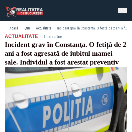
Acasă
Știri
Actualitate
Incident grav în Constanţa. O fetiță de 2 ani a fost agresată de iubitul mamei sale. Individul a fost arestat preventiv
·
ACTUALITATE
1 min citire
Incident grav în Constanţa. O fetiță de 2
ani a fost agresată de iubitul mamei
sale. Individul a fost arestat preventiv