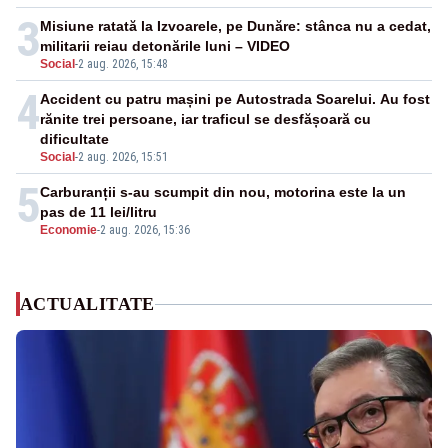
3
Misiune ratată la Izvoarele, pe Dunăre: stânca nu a cedat,
militarii reiau detonările luni – VIDEO
Social
-
2 aug. 2026, 15:48
4
Accident cu patru mașini pe Autostrada Soarelui. Au fost
rănite trei persoane, iar traficul se desfășoară cu
dificultate
Social
-
2 aug. 2026, 15:51
5
Carburanții s-au scumpit din nou, motorina este la un
pas de 11 lei/litru
Economie
-
2 aug. 2026, 15:36
ACTUALITATE