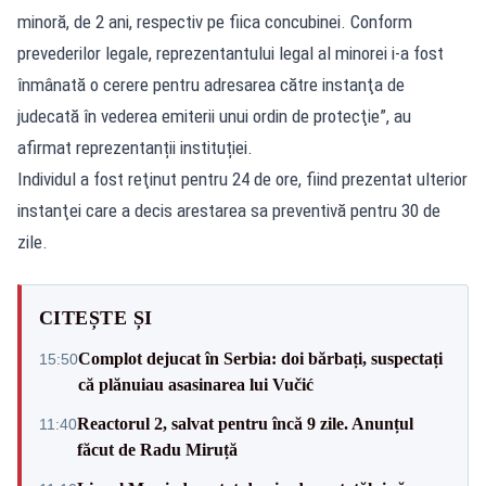
minoră, de 2 ani, respectiv pe fiica concubinei. Conform
prevederilor legale, reprezentantului legal al minorei i-a fost
înmânată o cerere pentru adresarea către instanţa de
judecată în vederea emiterii unui ordin de protecţie”, au
afirmat reprezentanții instituției.
Individul a fost reţinut pentru 24 de ore, fiind prezentat ulterior
instanţei care a decis arestarea sa preventivă pentru 30 de
zile.
CITEȘTE ȘI
Complot dejucat în Serbia: doi bărbați, suspectați
15:50
că plănuiau asasinarea lui Vučić
Reactorul 2, salvat pentru încă 9 zile. Anunțul
11:40
făcut de Radu Miruță