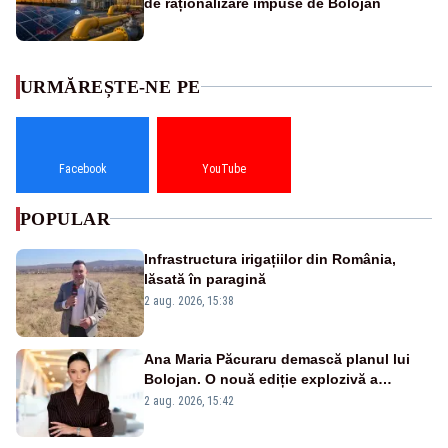
de raționalizare impuse de Bolojan
URMĂREȘTE-NE PE
Facebook
YouTube
POPULAR
Infrastructura irigațiilor din România,
lăsată în paragină
2 aug. 2026, 15:38
Ana Maria Păcuraru demască planul lui
Bolojan. O nouă ediție explozivă a
emisiunii „Miza Zilei” la Realitatea PLUS
2 aug. 2026, 15:42