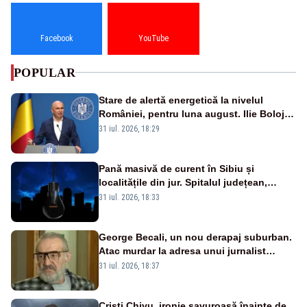
Facebook
YouTube
POPULAR
Stare de alertă energetică la nivelul
României, pentru luna august. Ilie Bolojan
a anunțat importuri și posibile restricții –
31 iul. 2026, 18:29
VIDEO
Pană masivă de curent în Sibiu și
localitățile din jur. Spitalul județean,
semafoarele, rețelele de telefonie, grav
31 iul. 2026, 18:33
afectate
George Becali, un nou derapaj suburban.
Atac murdar la adresa unui jurnalist
sportiv – AUDIO
31 iul. 2026, 18:37
Cristi Chivu, ironie savuroasă înainte de