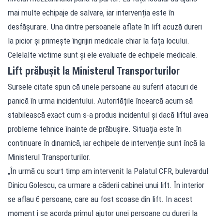
mai multe echipaje de salvare, iar intervenția este în
desfășurare. Una dintre persoanele aflate în lift acuză dureri
la picior și primește îngrijiri medicale chiar la fața locului.
Celelalte victime sunt și ele evaluate de echipele medicale.
Lift prăbușit la Ministerul Transporturilor
Sursele citate spun că unele persoane au suferit atacuri de
panică în urma incidentului. Autoritățile încearcă acum să
stabilească exact cum s-a produs incidentul și dacă liftul avea
probleme tehnice înainte de prăbușire. Situația este în
continuare în dinamică, iar echipele de intervenție sunt încă la
Ministerul Transporturilor.
„În urmă cu scurt timp am intervenit la Palatul CFR, bulevardul
Dinicu Golescu, ca urmare a căderii cabinei unui lift. În interior
se aflau 6 persoane, care au fost scoase din lift. In acest
moment i se acorda primul ajutor unei persoane cu dureri la