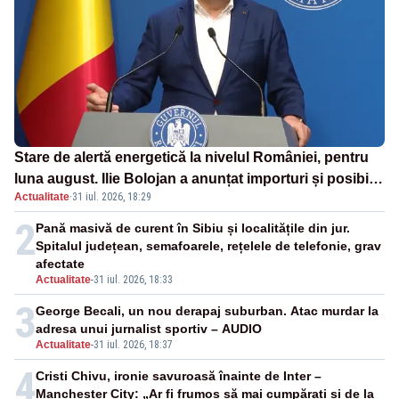
Stare de alertă energetică la nivelul României, pentru
luna august. Ilie Bolojan a anunțat importuri și posibile
Actualitate
·
31 iul. 2026, 18:29
restricții – VIDEO
2
Pană masivă de curent în Sibiu și localitățile din jur.
Spitalul județean, semafoarele, rețelele de telefonie, grav
afectate
Actualitate
-
31 iul. 2026, 18:33
3
George Becali, un nou derapaj suburban. Atac murdar la
adresa unui jurnalist sportiv – AUDIO
Actualitate
-
31 iul. 2026, 18:37
4
Cristi Chivu, ironie savuroasă înainte de Inter –
Manchester City: „Ar fi frumos să mai cumpărați și de la