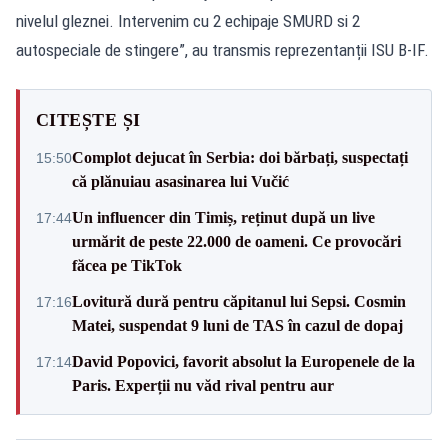
nivelul gleznei. Intervenim cu 2 echipaje SMURD si 2
autospeciale de stingere”, au transmis reprezentanții ISU B-IF.
CITEȘTE ȘI
Complot dejucat în Serbia: doi bărbați, suspectați
15:50
că plănuiau asasinarea lui Vučić
Un influencer din Timiș, reținut după un live
17:44
urmărit de peste 22.000 de oameni. Ce provocări
făcea pe TikTok
Lovitură dură pentru căpitanul lui Sepsi. Cosmin
17:16
Matei, suspendat 9 luni de TAS în cazul de dopaj
David Popovici, favorit absolut la Europenele de la
17:14
Paris. Experții nu văd rival pentru aur