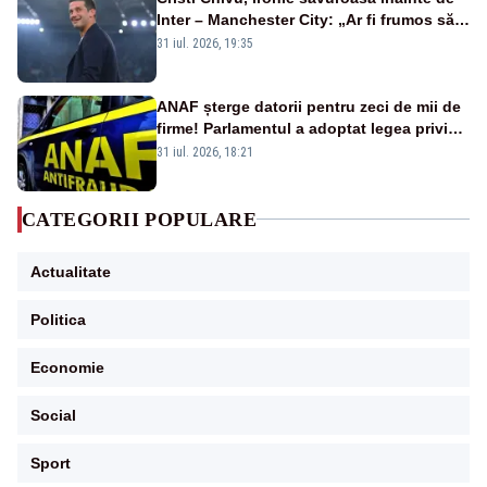
Inter – Manchester City: „Ar fi frumos să
mai cumpărați și de la noi”
31 iul. 2026, 19:35
ANAF șterge datorii pentru zeci de mii de
firme! Parlamentul a adoptat legea privind
amnistia fiscală
31 iul. 2026, 18:21
CATEGORII POPULARE
Actualitate
Politica
Economie
Social
Sport