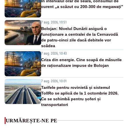
În intervalul orar de seară, consumul de
curent „a scăzut cu 200-300 de megawați”
7 aug. 2026, 10:51
Bolojan: Nivelul Dunării asigură o
funcționare a centralei de la Cernavodă
de patru-cinci zile dacă debitele vor
scădea
7 aug. 2026, 10:43
Criza din energie. Cine scapă de măsurile
de raționalizare impuse de Bolojan
7 aug. 2026, 10:01
Tarifele pentru rovinietă și sistemul
TollRo se aplică de la 1 octombrie 2026.
Ce se schimbă pentru șoferi și
transportatori
URMĂREȘTE-NE PE