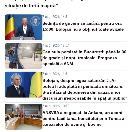
situație de forță majoră”
7 aug. 2026, 14:51
Ședința de guvern se amână pentru ora
15:00. Bolojan nu a obținut toate avizele
7 aug. 2026, 12:07
Canicula persistă în București: până la 36
de grade și nopți tropicale. Prognoza
specială a ANM
7 aug. 2026, 11:51
Bolojan, despre legea salarizării: „Ar
putea fi adoptată în perioada următoare.
S-a întârziat depunerea din cauza unor
discursuri iresponsabile în spaţiul public”
7 aug. 2026, 10:57
ANSVSA a negociat, la Ankara, un acord
pentru facilitarea tranzitului prin Turcia al
carcaselor de ovine și bovine