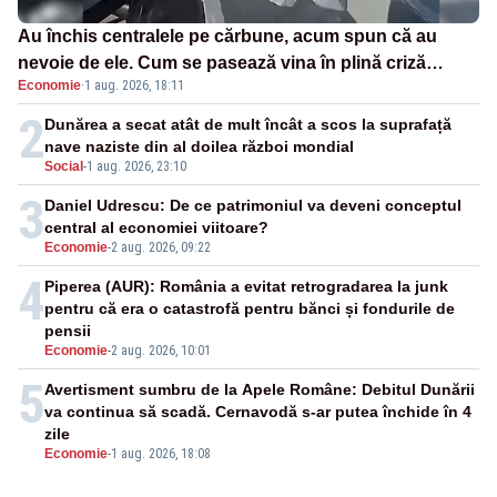
Au închis centralele pe cărbune, acum spun că au
nevoie de ele. Cum se pasează vina în plină criză
Economie
·
1 aug. 2026, 18:11
energetică
2
Dunărea a secat atât de mult încât a scos la suprafață
nave naziste din al doilea război mondial
Social
-
1 aug. 2026, 23:10
3
Daniel Udrescu: De ce patrimoniul va deveni conceptul
central al economiei viitoare?
Economie
-
2 aug. 2026, 09:22
4
Piperea (AUR): România a evitat retrogradarea la junk
pentru că era o catastrofă pentru bănci și fondurile de
pensii
Economie
-
2 aug. 2026, 10:01
5
Avertisment sumbru de la Apele Române: Debitul Dunării
va continua să scadă. Cernavodă s-ar putea închide în 4
zile
Economie
-
1 aug. 2026, 18:08