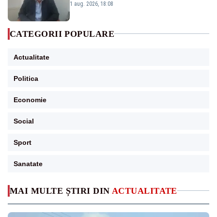
Cernavodă s-ar putea închide în 4 zile
1 aug. 2026, 18:08
CATEGORII POPULARE
Actualitate
Politica
Economie
Social
Sport
Sanatate
MAI MULTE ȘTIRI DIN
ACTUALITATE