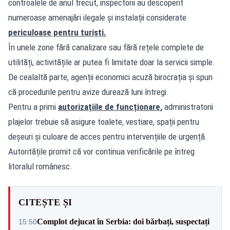
controalele de anul trecut, inspectorii au descoperit
numeroase amenajări ilegale și instalații considerate
periculoase pentru turiști.
În unele zone fără canalizare sau fără rețele complete de
utilități, activitățile ar putea fi limitate doar la servicii simple.
De cealaltă parte, agenții economici acuză birocrația și spun
că procedurile pentru avize durează luni întregi.
Pentru a primi
autorizațiile de funcționare,
administratorii
plajelor trebuie să asigure toalete, vestiare, spații pentru
deșeuri și culoare de acces pentru intervențiile de urgență.
Autoritățile promit că vor continua verificările pe întreg
litoralul românesc.
CITEȘTE ȘI
Complot dejucat în Serbia: doi bărbați, suspectați
15:50