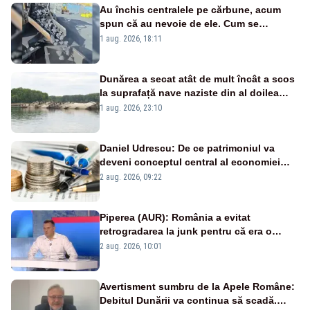
Au închis centralele pe cărbune, acum
spun că au nevoie de ele. Cum se
pasează vina în plină criză energetică
1 aug. 2026, 18:11
Dunărea a secat atât de mult încât a scos
la suprafață nave naziste din al doilea
război mondial
1 aug. 2026, 23:10
Daniel Udrescu: De ce patrimoniul va
deveni conceptul central al economiei
viitoare?
2 aug. 2026, 09:22
Piperea (AUR): România a evitat
retrogradarea la junk pentru că era o
catastrofă pentru bănci și fondurile de
2 aug. 2026, 10:01
pensii
Avertisment sumbru de la Apele Române:
Debitul Dunării va continua să scadă.