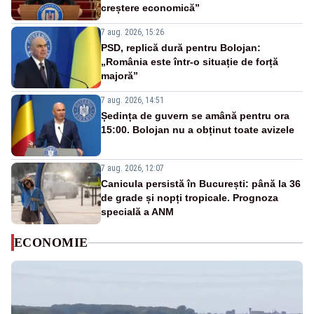
creștere economică”
7 aug. 2026, 15:26
PSD, replică dură pentru Bolojan:
„România este într-o situație de forță
majoră”
7 aug. 2026, 14:51
Ședința de guvern se amână pentru ora
15:00. Bolojan nu a obținut toate avizele
7 aug. 2026, 12:07
Canicula persistă în București: până la 36
de grade și nopți tropicale. Prognoza
specială a ANM
ECONOMIE