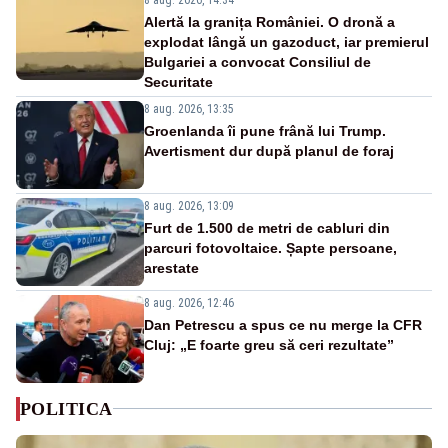
Alertă la granița României. O dronă a
explodat lângă un gazoduct, iar premierul
Bulgariei a convocat Consiliul de
Securitate
8 aug. 2026, 13:35
Groenlanda îi pune frână lui Trump.
Avertisment dur după planul de foraj
8 aug. 2026, 13:09
Furt de 1.500 de metri de cabluri din
parcuri fotovoltaice. Șapte persoane,
arestate
8 aug. 2026, 12:46
Dan Petrescu a spus ce nu merge la CFR
Cluj: „E foarte greu să ceri rezultate”
POLITICA