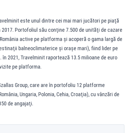
elminit este unul dintre cei mai mari jucători pe piaţă
n 2017. Portofoliul său conţine 7.500 de unităţi de cazare
n România active pe platforma şi acoperă o gama largă de
estinaţii balneoclimaterice şi oraşe mari), fiind lider pe
. în 2021, Travelminit raportează 13.5 milioane de euro
vizite pe platforma.
Szallas Group, care are în portofoliu 12 platforme
(România, Ungaria, Polonia, Cehia, Croaţia), cu vânzări de
350 de angajaţi.