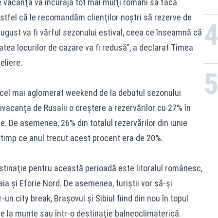
e vacanţă va încuraja tot mai mulţi români să facă
astfel că le recomandăm clienţilor noştri să rezerve de
gust va fi vârful sezonului estival, ceea ce înseamnă că
litatea locurilor de cazare va fi redusă", a declarat Timea
eliere.
cel mai aglomerat weekend de la debutul sezonului
ivacanţa de Rusalii o creştere a rezervărilor cu 27% în
. De asemenea, 26% din totalul rezervărilor din iunie
 timp ce anul trecut acest procent era de 20%.
stinaţie pentru această perioadă este litoralul românesc,
ia şi Eforie Nord. De asemenea, turiştii vor să-şi
un city break, Braşovul şi Sibiul fiind din nou în topul
 de la munte sau într-o destinaţie balneoclimaterică.