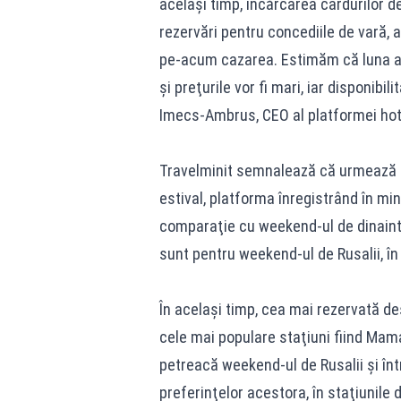
acelaşi timp, încărcarea cardurilor d
rezervări pentru concediile de vară, 
pe-acum cazarea. Estimăm că luna au
şi preţurile vor fi mari, iar disponibi
Imecs-Ambrus, CEO al platformei hot
Travelminit semnalează că urmează 
estival, platforma înregistrând în min
comparaţie cu weekend-ul de dinainte
sunt pentru weekend-ul de Rusalii, în
În acelaşi timp, cea mai rezervată de
cele mai populare staţiuni fiind Mama
petreacă weekend-ul de Rusalii şi într-
preferinţelor acestora, în staţiunile