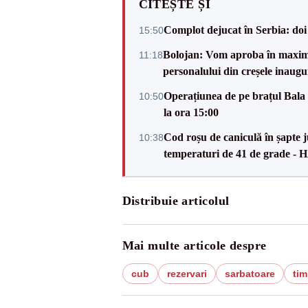
CITEȘTE ȘI
Complot dejucat în Serbia: doi 
15:50
Bolojan: Vom aproba în maxi
11:18
personalului din creșele inaugu
Operațiunea de pe brațul Bala i
10:50
la ora 15:00
Cod roșu de caniculă în șapte ju
10:38
temperaturi de 41 de grade -
Distribuie articolul
Mai multe articole despre
cub
rezervari
sarbatoare
tim