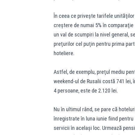
În ceea ce priveşte tarifele unităţilo
creştere de numai 5% în comparaţie c
un val de scumpiri la nivel general, s
preţurilor cel puţin pentru prima par
hoteliere.
Astfel, de exemplu, preţul mediu pent
weekend-ul de Rusalii costă 741 lei, 
4 persoane, este de 2.120 lei.
Nu în ultimul rând, se pare că hotelur
înregistrate în luna iunie fiind pentr
servicii în acelaşi loc. Urmează pens