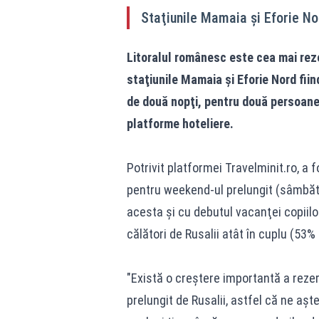
Staţiunile Mamaia şi Eforie Nor
Litoralul românesc este cea mai reze
staţiunile Mamaia şi Eforie Nord fiind
de două nopţi, pentru două persoane
platforme hoteliere.
Potrivit platformei Travelminit.ro, a 
pentru weekend-ul prelungit (sâmbătă,
acesta şi cu debutul vacanţei copiilo
călători de Rusalii atât în cuplu (53% d
"Există o creştere importantă a rezer
prelungit de Rusalii, astfel că ne aşt