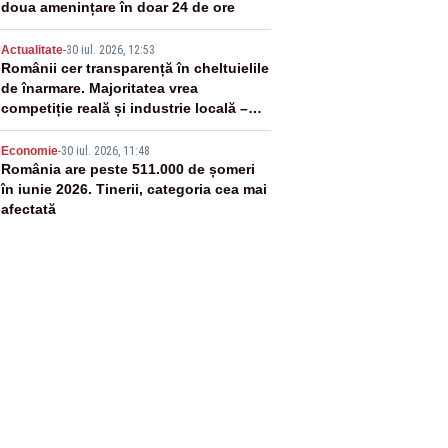
doua amenințare în doar 24 de ore
4
Actualitate
-
30 iul. 2026, 12:53
Românii cer transparență în cheltuielile
de înarmare. Majoritatea vrea
competiție reală și industrie locală –
SONDAJ
5
Economie
-
30 iul. 2026, 11:48
România are peste 511.000 de șomeri
în iunie 2026. Tinerii, categoria cea mai
afectată