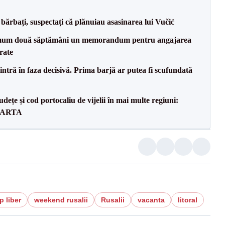
bărbați, suspectați că plănuiau asasinarea lui Vučić
mum două săptămâni un memorandum pentru angajarea
rate
ntră în faza decisivă. Prima barjă ar putea fi scufundată
dețe și cod portocaliu de vijelii în mai multe regiuni:
 HARTA
p liber
weekend rusalii
Rusalii
vacanta
litoral