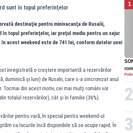
1
d sunt în topul preferinţelor
rvată destinaţie pentru minivacanţa de Rusalii,
 în topul preferinţelor, iar preţul mediu pentru un sejur
 în acest weekend este de 741 lei, conform datelor unei
SON
rom
fost înregistrată o creştere importantă a rezervărilor
Polit
 duminică şi luni) de Rusalii, care s-a sincronizat anul
r. Tocmai din acest motiv, cei mai mulţi români vor
in totalul rezervărilor), cât şi în familie (36%).
vărilor pentru vară, în special pentru weekend-ul
eptăm ca locurile încă disponibile să se ocupe rapid. În