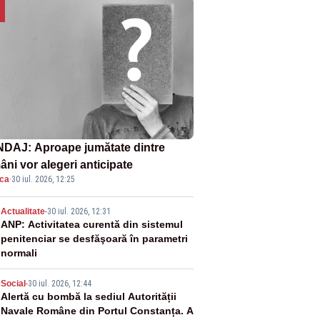
DAJ: Aproape jumătate dintre
âni vor alegeri anticipate
ica
·
30 iul. 2026, 12:25
2
Actualitate
-
30 iul. 2026, 12:31
ANP: Activitatea curentă din sistemul
penitenciar se desfăşoară în parametri
normali
3
Social
-
30 iul. 2026, 12:44
Alertă cu bombă la sediul Autorității
Navale Române din Portul Constanța. A