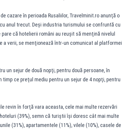
r de cazare în perioada Rusaliilor, Travelminit.ro anunţă o
u anul trecut. Deşi industria turismului se confruntă cu
e pare că hotelierii români au reuşit să menţină nivelul
te a verii, se menţionează într-un comunicat al platformei
ru un sejur de două nopţi, pentru două persoane, în
în timp ce preţul mediu pentru un sejur de 4 nopţi, pentru
ile revin în forţă vara aceasta, cele mai multe rezervări
u hoteluri (39%), semn că turiştii îşi doresc cât mai multe
iunile (31%), apartamentele (11%), vilele (10%), casele de