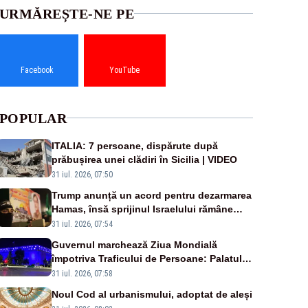
URMĂREȘTE-NE PE
Facebook
YouTube
POPULAR
ITALIA: 7 persoane, dispărute după
prăbușirea unei clădiri în Sicilia | VIDEO
31 iul. 2026, 07:50
Trump anunță un acord pentru dezarmarea
Hamas, însă sprijinul Israelului rămâne
incert
31 iul. 2026, 07:54
Guvernul marchează Ziua Mondială
împotriva Traficului de Persoane: Palatul
Victoria, iluminat în albastru
31 iul. 2026, 07:58
Noul Cod al urbanismului, adoptat de aleși