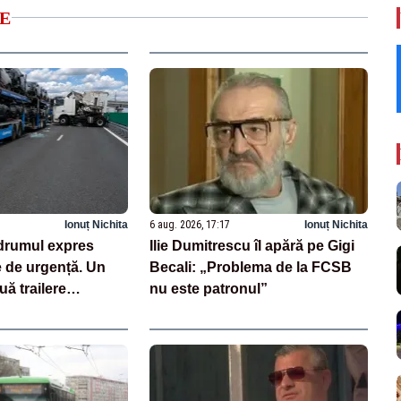
E
Ionuț Nichita
6 aug. 2026, 17:17
Ionuț Nichita
drumul expres
Ilie Dumitrescu îl apără pe Gigi
e de urgență. Un
Becali: „Problema de la FCSB
uă trailere
nu este patronul”
 mașini