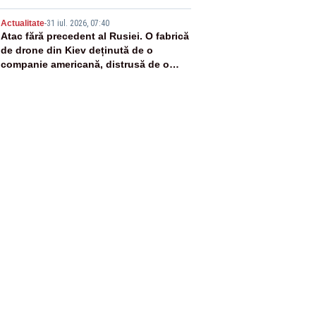
5
Actualitate
-
31 iul. 2026, 07:40
Atac fără precedent al Rusiei. O fabrică
de drone din Kiev deținută de o
companie americană, distrusă de o
rachetă rusească