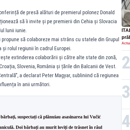
conferință de presă alături de premierul polonez Donald
ționează să îi invite și pe premierii din Cehia și Slovacia
l lunii iunie.
ITA
prăb
i propune să colaboreze mai strâns cu statele din Grupul
Actua
și rolul regiunii în cadrul Europei.
ește extinderea colaborării și către alte state din zonă,
roația, Slovenia, România și țările din Balcanii de Vest.
ntrală”, a declarat Peter Magyar, subliniind că regiunea
nfluența în anii următori.
bărbați, suspectați că plănuiau asasinarea lui Vučić
culă. Doi bărbați au murit loviți de trăsnet în râul