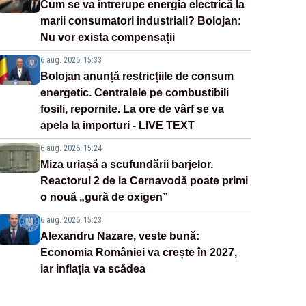
Cum se va întrerupe energia electrică la
marii consumatori industriali? Bolojan:
Nu vor exista compensații
6 aug. 2026, 15:33
Bolojan anunță restricțiile de consum
energetic. Centralele pe combustibili
fosili, repornite. La ore de vârf se va
apela la importuri - LIVE TEXT
6 aug. 2026, 15:24
Miza uriașă a scufundării barjelor.
Reactorul 2 de la Cernavodă poate primi
o nouă „gură de oxigen”
6 aug. 2026, 15:23
Alexandru Nazare, veste bună:
Economia României va crește în 2027,
iar inflația va scădea