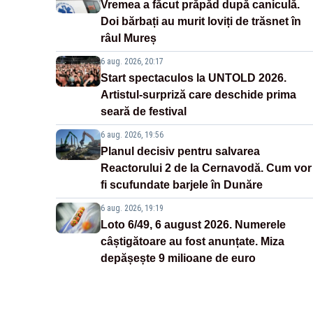
Vremea a făcut prăpăd după caniculă.
Doi bărbați au murit loviți de trăsnet în
râul Mureș
6 aug. 2026, 20:17
Start spectaculos la UNTOLD 2026.
Artistul-surpriză care deschide prima
seară de festival
6 aug. 2026, 19:56
Planul decisiv pentru salvarea
Reactorului 2 de la Cernavodă. Cum vor
fi scufundate barjele în Dunăre
6 aug. 2026, 19:19
Loto 6/49, 6 august 2026. Numerele
câștigătoare au fost anunțate. Miza
depășește 9 milioane de euro