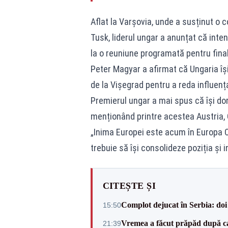
Aflat la Varșovia, unde a susținut o 
Tusk, liderul ungar a anunțat că inten
la o reuniune programată pentru finalu
Peter Magyar a afirmat că Ungaria îș
de la Vișegrad pentru a reda influența 
Premierul ungar a mai spus că își dor
menționând printre acestea Austria, C
„Inima Europei este acum în Europa Ce
trebuie să își consolideze poziția și i
CITEȘTE ȘI
Complot dejucat în Serbia: doi 
15:50
Vremea a făcut prăpăd după cani
21:39