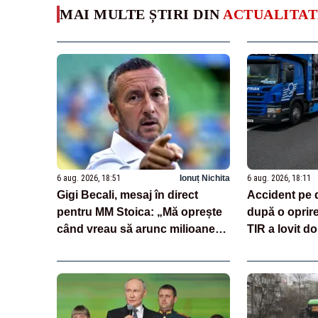
MAI MULTE ȘTIRI DIN
ACTUALITAT
6 aug. 2026, 18:51
Ionuț Nichita
6 aug. 2026, 18:11
Gigi Becali, mesaj în direct
Accident pe 
pentru MM Stoica: „Mă oprește
după o oprir
când vreau să arunc milioane
TIR a lovit do
pe transferuri”
încărcate cu