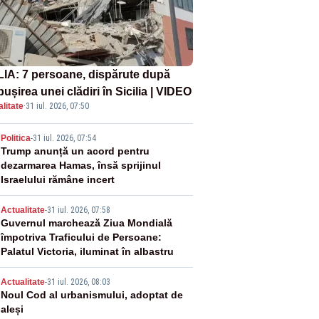
LIA: 7 persoane, dispărute după
ușirea unei clădiri în Sicilia | VIDEO
litate
·
31 iul. 2026, 07:50
2
Politica
-
31 iul. 2026, 07:54
Trump anunță un acord pentru
dezarmarea Hamas, însă sprijinul
Israelului rămâne incert
3
Actualitate
-
31 iul. 2026, 07:58
Guvernul marchează Ziua Mondială
împotriva Traficului de Persoane:
Palatul Victoria, iluminat în albastru
4
Actualitate
-
31 iul. 2026, 08:03
Noul Cod al urbanismului, adoptat de
aleși