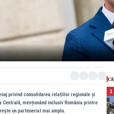
CE
1
aj privind consolidarea relațiilor regionale și
a Centrală, menționând inclusiv România printre
orește un parteneriat mai amplu.