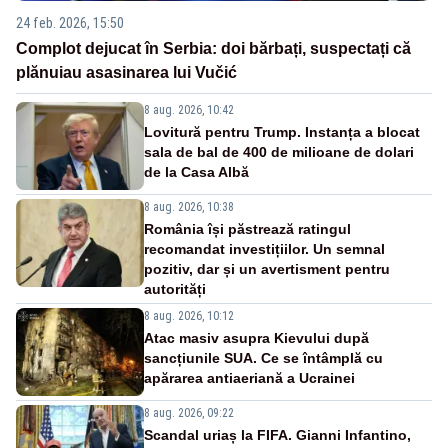
24 feb. 2026, 15:50
Complot dejucat în Serbia: doi bărbați, suspectați că
plănuiau asasinarea lui Vučić
8 aug. 2026, 10:42
Lovitură pentru Trump. Instanța a blocat
sala de bal de 400 de milioane de dolari
de la Casa Albă
8 aug. 2026, 10:38
România își păstrează ratingul
recomandat investițiilor. Un semnal
pozitiv, dar și un avertisment pentru
autorități
8 aug. 2026, 10:12
Atac masiv asupra Kievului după
sancțiunile SUA. Ce se întâmplă cu
apărarea antiaeriană a Ucrainei
8 aug. 2026, 09:22
Scandal uriaș la FIFA. Gianni Infantino,