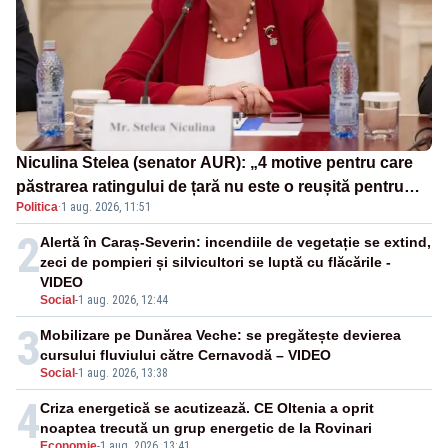
Niculina Stelea (senator AUR): „4 motive pentru care
păstrarea ratingului de țară nu este o reușită pentru
Politica
·
1 aug. 2026, 11:51
Guvernul Bolojan”
2
Alertă în Caraș-Severin: incendiile de vegetație se extind,
zeci de pompieri și silvicultori se luptă cu flăcările -
VIDEO
Social
-
1 aug. 2026, 12:44
3
Mobilizare pe Dunărea Veche: se pregătește devierea
cursului fluviului către Cernavodă – VIDEO
Social
-
1 aug. 2026, 13:38
4
Criza energetică se acutizează. CE Oltenia a oprit
noaptea trecută un grup energetic de la Rovinari
Economie
-
1 aug. 2026, 13:41