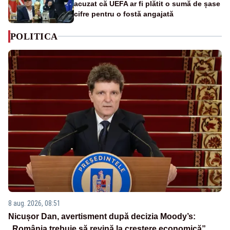
acuzat că UEFA ar fi plătit o sumă de șase
cifre pentru o fostă angajată
POLITICA
8 aug. 2026, 08:51
Nicușor Dan, avertisment după decizia Moody’s:
„România trebuie să revină la creștere economică”