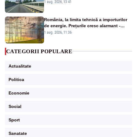
de la Rovinari
1 aug. 2026, 13:41
România, la limita tehnică a importurilor
de energie. Prețurile cresc alarmant -
Analiză Realitatea Plus
1 aug. 2026, 11:36
CATEGORII POPULARE
Actualitate
Politica
Economie
Social
Sport
Sanatate