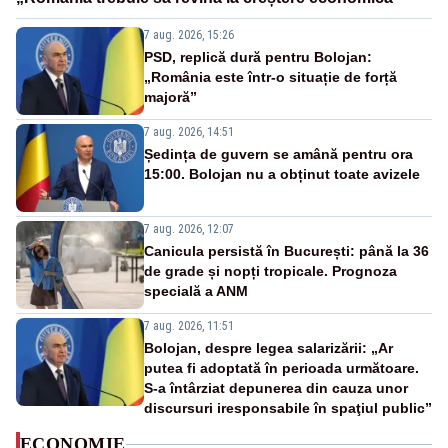
7 aug. 2026, 15:26
PSD, replică dură pentru Bolojan:
„România este într-o situație de forță
majoră”
7 aug. 2026, 14:51
Ședința de guvern se amână pentru ora
15:00. Bolojan nu a obținut toate avizele
7 aug. 2026, 12:07
Canicula persistă în București: până la 36
de grade și nopți tropicale. Prognoza
specială a ANM
7 aug. 2026, 11:51
Bolojan, despre legea salarizării: „Ar
putea fi adoptată în perioada următoare.
S-a întârziat depunerea din cauza unor
discursuri iresponsabile în spaţiul public”
ECONOMIE