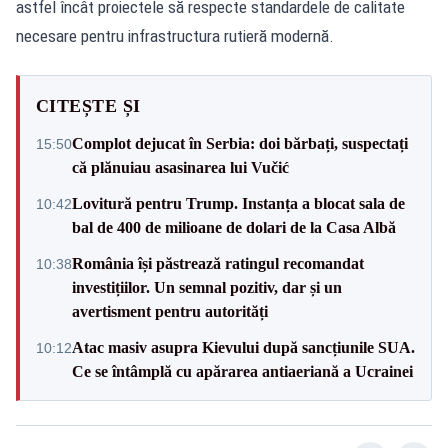
astfel încât proiectele să respecte standardele de calitate
necesare pentru infrastructura rutieră modernă.
CITEȘTE ȘI
Complot dejucat în Serbia: doi bărbați, suspectați
15:50
că plănuiau asasinarea lui Vučić
Lovitură pentru Trump. Instanța a blocat sala de
10:42
bal de 400 de milioane de dolari de la Casa Albă
România își păstrează ratingul recomandat
10:38
investițiilor. Un semnal pozitiv, dar și un
avertisment pentru autorități
Atac masiv asupra Kievului după sancțiunile SUA.
10:12
Ce se întâmplă cu apărarea antiaeriană a Ucrainei