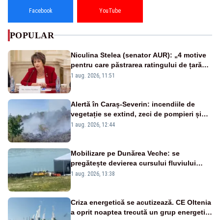
Facebook
YouTube
POPULAR
Niculina Stelea (senator AUR): „4 motive
pentru care păstrarea ratingului de țară
nu este o reușită pentru Guvernul
1 aug. 2026, 11:51
Bolojan”
Alertă în Caraș-Severin: incendiile de
vegetație se extind, zeci de pompieri și
silvicultori se luptă cu flăcările - VIDEO
1 aug. 2026, 12:44
Mobilizare pe Dunărea Veche: se
pregătește devierea cursului fluviului
către Cernavodă – VIDEO
1 aug. 2026, 13:38
Criza energetică se acutizează. CE Oltenia
a oprit noaptea trecută un grup energetic