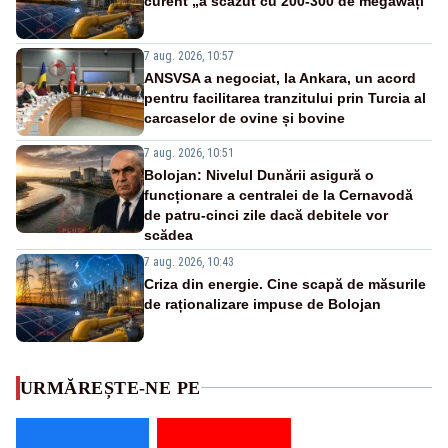
curent „a scăzut cu 200-300 de megawați”
7 aug. 2026, 10:57
ANSVSA a negociat, la Ankara, un acord
pentru facilitarea tranzitului prin Turcia al
carcaselor de ovine și bovine
7 aug. 2026, 10:51
Bolojan: Nivelul Dunării asigură o
funcționare a centralei de la Cernavodă
de patru-cinci zile dacă debitele vor
scădea
7 aug. 2026, 10:43
Criza din energie. Cine scapă de măsurile
de raționalizare impuse de Bolojan
URMĂREȘTE-NE PE