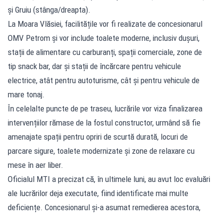
și Gruiu (stânga/dreapta).
La Moara Vlăsiei, facilitățile vor fi realizate de concesionarul
OMV Petrom și vor include toalete moderne, inclusiv dușuri,
stații de alimentare cu carburanți, spații comerciale, zone de
tip snack bar, dar și stații de încărcare pentru vehicule
electrice, atât pentru autoturisme, cât și pentru vehicule de
mare tonaj.
În celelalte puncte de pe traseu, lucrările vor viza finalizarea
intervențiilor rămase de la fostul constructor, urmând să fie
amenajate spații pentru opriri de scurtă durată, locuri de
parcare sigure, toalete modernizate și zone de relaxare cu
mese în aer liber.
Oficialul MTI a precizat că, în ultimele luni, au avut loc evaluări
ale lucrărilor deja executate, fiind identificate mai multe
deficiențe. Concesionarul și-a asumat remedierea acestora,