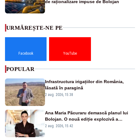
de raționalizare impuse de Bolojan
URMĂREȘTE-NE PE
Facebook
YouTube
POPULAR
Infrastructura irigațiilor din România,
lăsată în paragină
2 aug. 2026, 15:38
Ana Maria Păcuraru demască planul lui
Bolojan. O nouă ediție explozivă a
emisiunii „Miza Zilei” la Realitatea PLUS
2 aug. 2026, 15:42