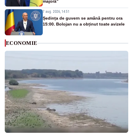
majoră”
7 aug. 2026, 14:51
Ședința de guvern se amână pentru ora
15:00. Bolojan nu a obținut toate avizele
ECONOMIE