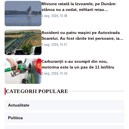
Misiune ratată la Izvoarele, pe Dunăre:
stânca nu a cedat, militarii reiau
detonările luni – VIDEO
2 aug. 2026, 15:48
Accident cu patru mașini pe Autostrada
Soarelui. Au fost rănite trei persoane, iar
traficul se desfășoară cu dificultate
2 aug. 2026, 15:51
Carburanții s-au scumpit din nou,
motorina este la un pas de 11 lei/litru
2 aug. 2026, 15:36
CATEGORII POPULARE
Actualitate
Politica