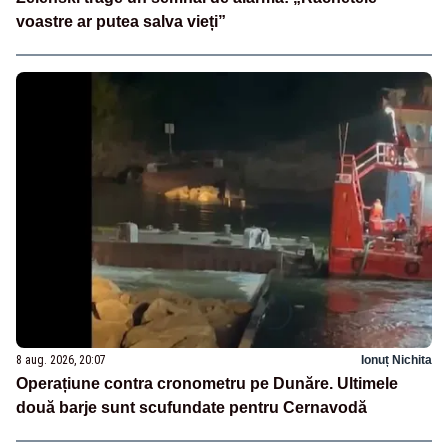
voastre ar putea salva vieți”
8 aug. 2026, 20:07
Ionuț Nichita
Operațiune contra cronometru pe Dunăre. Ultimele
două barje sunt scufundate pentru Cernavodă