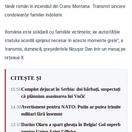
tânăr român în incendiul din Crans-Montana. Transmit sincere
condoleanțe familiei îndoliate.
România este solidară cu familiile victimelor, iar autoritățile
statului acordă sprijinul necesar în aceste momente grele", a
transmis, duminică, președintele Nicușor Dan într-un mesaj pe
rețeaua X.
CITEȘTE ȘI
Complot dejucat în Serbia: doi bărbați, suspectați
15:50
că plănuiau asasinarea lui Vučić
Avertisment pentru NATO: Putin ar putea trimite
14:38
militari fără însemne
Darius Olaru a spart gheața în Belgia! Gol superb
13:37
pentru Union Saint-Gilloise