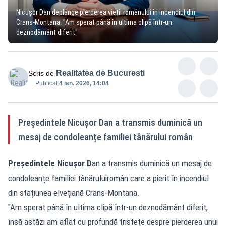
Nicușor Dan deplânge pierderea vieții românului în incendiul din
Crans-Montana: "Am sperat până în ultima clipă într-un
deznodământ diferit"
Realitatea de Bucuresti
Scris de
Publicat:
4 ian. 2026, 14:04
Președintele Nicușor Dan a transmis duminică un
mesaj de condoleanțe familiei tânărului român
Președintele Nicușor D
an a transmis duminică un mesaj de
condoleanțe familiei tânăruluiromân care a pierit în incendiul
din stațiunea elvețiană Crans-Montana.
"Am sperat până în ultima clipă într-un deznodământ diferit,
însă astăzi am aflat cu profundă tristețe despre pierderea unui