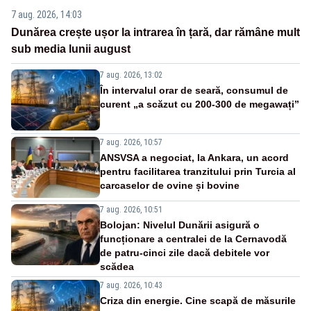
7 aug. 2026, 14:03
Dunărea crește ușor la intrarea în țară, dar rămâne mult
sub media lunii august
7 aug. 2026, 13:02
În intervalul orar de seară, consumul de
curent „a scăzut cu 200-300 de megawați”
7 aug. 2026, 10:57
ANSVSA a negociat, la Ankara, un acord
pentru facilitarea tranzitului prin Turcia al
carcaselor de ovine și bovine
7 aug. 2026, 10:51
Bolojan: Nivelul Dunării asigură o
funcționare a centralei de la Cernavodă
de patru-cinci zile dacă debitele vor
scădea
7 aug. 2026, 10:43
Criza din energie. Cine scapă de măsurile