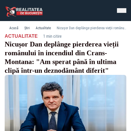
Acasă
Știri
Actualitate
Nicușor Dan deplânge pierderea vieții românului în incendiul din Crans-Montana: "Am sperat până în ultima clipă într-un deznodământ diferit"
·
ACTUALITATE
1 min citire
Nicușor Dan deplânge pierderea vieții
românului în incendiul din Crans-
Montana: "Am sperat până în ultima
clipă într-un deznodământ diferit"