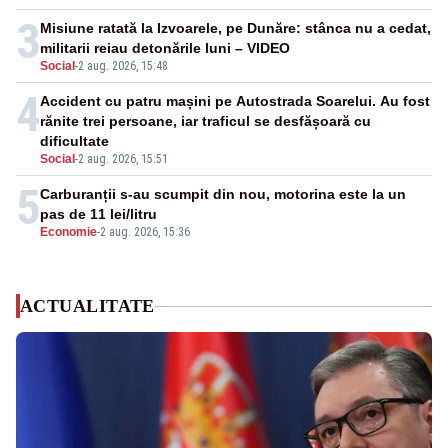
3
Misiune ratată la Izvoarele, pe Dunăre: stânca nu a cedat,
militarii reiau detonările luni – VIDEO
Social
-
2 aug. 2026, 15:48
4
Accident cu patru mașini pe Autostrada Soarelui. Au fost
rănite trei persoane, iar traficul se desfășoară cu
dificultate
Social
-
2 aug. 2026, 15:51
5
Carburanții s-au scumpit din nou, motorina este la un
pas de 11 lei/litru
Economie
-
2 aug. 2026, 15:36
ACTUALITATE