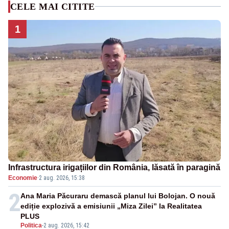
CELE MAI CITITE
1
Infrastructura irigațiilor din România, lăsată în paragină
Economie
·
2 aug. 2026, 15:38
2
Ana Maria Păcuraru demască planul lui Bolojan. O nouă
ediție explozivă a emisiunii „Miza Zilei” la Realitatea
PLUS
Politica
-
2 aug. 2026, 15:42