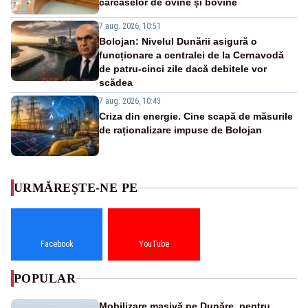
carcaselor de ovine și bovine
7 aug. 2026, 10:51
Bolojan: Nivelul Dunării asigură o
funcționare a centralei de la Cernavodă
de patru-cinci zile dacă debitele vor
scădea
7 aug. 2026, 10:43
Criza din energie. Cine scapă de măsurile
de raționalizare impuse de Bolojan
URMĂREȘTE-NE PE
Facebook
YouTube
POPULAR
Mobilizare masivă pe Dunăre, pentru