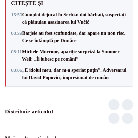
CITEȘTE ȘI
Complot dejucat în Serbia: doi bărbați, suspectați
15:50
că plănuiau asasinarea lui Vučić
Barjele au fost scufundate, dar apare un nou risc.
08:29
Ce se întâmplă pe Dunăre
Michele Morrone, apariție surpriză la Summer
08:11
Well: „Îi iubesc pe români”
„E idolul meu, dar m-a speriat puțin”. Adversarul
08:05
lui David Popovici, impresionat de român
Distribuie articolul