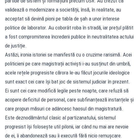
partide de sistem și formațiuni precum USR. Au crezut că
validează o modernizare a societății, însă, în realitate, au
acceptat să devină pioni pe tabla de șah a unor interese
politice de laborator. Au coborât roba în stradă, iar prețul plătit
a fost compromiterea încrederii publice în neutralitatea actului
de justiție.
Astăzi, ironia istoriei se manifestă cu o cruzime rarisimă. Acei
politicieni pe care magistrații activiști i-au susținut din umbră,
acele rețele progresiste cărora le-au făcut jocurile ideologice
sunt exact cei care își bat joc de sistemul judiciar în prezent.
Ei sunt cei care modifică legile peste noapte, care refuză să
acopere deficitul de personal, care subfinanțează instanțele și
care propun măsuri ce adâncesc haosul din magistratură.
Este deznodământul clasic al partizanatului, sistemul
progresist își folosește util pilonii, iar când nu mai are nevoie
de ei, îi abandonează sau îi execută fără nicio remușcare.