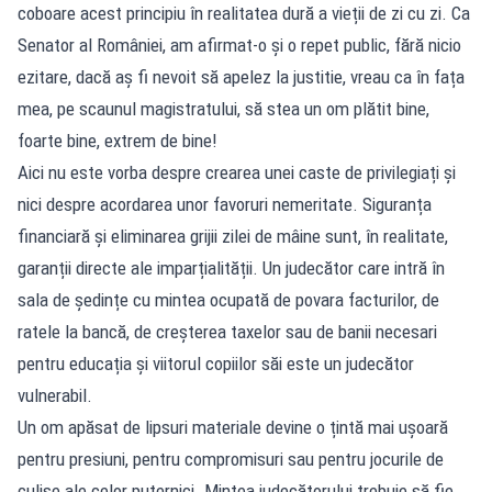
coboare acest principiu în realitatea dură a vieții de zi cu zi. Ca
Senator al României, am afirmat-o și o repet public, fără nicio
ezitare, dacă aș fi nevoit să apelez la justitie, vreau ca în fața
mea, pe scaunul magistratului, să stea un om plătit bine,
foarte bine, extrem de bine!
Aici nu este vorba despre crearea unei caste de privilegiați și
nici despre acordarea unor favoruri nemeritate. Siguranța
financiară și eliminarea grijii zilei de mâine sunt, în realitate,
garanții directe ale imparțialității. Un judecător care intră în
sala de ședințe cu mintea ocupată de povara facturilor, de
ratele la bancă, de creșterea taxelor sau de banii necesari
pentru educația și viitorul copiilor săi este un judecător
vulnerabil.
Un om apăsat de lipsuri materiale devine o țintă mai ușoară
pentru presiuni, pentru compromisuri sau pentru jocurile de
culise ale celor puternici. Mintea judecătorului trebuie să fie