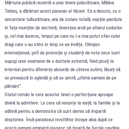
Mărturia publică recentă a unei tinere judecătoare, Mălina
Tebieș, a dărâmat acest paravan al tăcerii. Ea a descris, cu o
sinceritate tulburătoare, anii de izolare totală, nopțile pierdute
în fața munților de doctrină, tinerețea arsă pe altarul codurilor
și, cel mai dureros, timpul pe care nu l-a mai putut oferi celor
dragi care s-au stins în timp ce ea învăța. Olimpici
internaționali, șefi de promoție și studenți de nota zece sunt
supuși unor examene de o duritate extremă, fiind picați la
interviuri pentru diferențe absurde de câteva sutimi, lăsați să
se privească în oglindă și să se simtă „ultimii oameni de pe
pământ”.
Statul român le cere acestor tineri o perfecțiune aproape
divină la admitere. Le cere să renunțe la viață, la familie și la
odihnă pentru a demonstra că sunt demni să împartă
dreptatea. Însă paradoxul revoltător începe abia după ce
acești oameni eminenți reușesc să treacă de furcile caudine