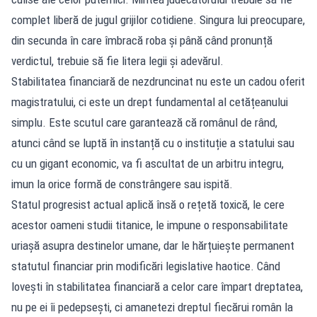
complet liberă de jugul grijilor cotidiene. Singura lui preocupare,
din secunda în care îmbracă roba și până când pronunță
verdictul, trebuie să fie litera legii și adevărul.
Stabilitatea financiară de nezdruncinat nu este un cadou oferit
magistratului, ci este un drept fundamental al cetățeanului
simplu. Este scutul care garantează că românul de rând,
atunci când se luptă în instanță cu o instituție a statului sau
cu un gigant economic, va fi ascultat de un arbitru integru,
imun la orice formă de constrângere sau ispită.
Statul progresist actual aplică însă o rețetă toxică, le cere
acestor oameni studii titanice, le impune o responsabilitate
uriașă asupra destinelor umane, dar le hărțuiește permanent
statutul financiar prin modificări legislative haotice. Când
lovești în stabilitatea financiară a celor care împart dreptatea,
nu pe ei îi pedepsești, ci amanetezi dreptul fiecărui român la