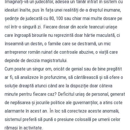
Imaginați-vă un judecător, adesea un tânăr intrat în sistem cu
idealuri înalte, pus în fața unei realități de-a dreptul inumane,
ședințe de judecată cu 80, 100 sau chiar mai multe dosare pe
rol într-o singură zi. Fiecare dosar din acele teancuri uriașe
care îngroapă birourile nu reprezintă doar hârtie maculată, ci
înseamnă un destin, o familie care se destramă, un mic
antreprenor român ruinat de controale abuzive, o viață care
depinde de decizia magistratului.
Cum poate un singur om, oricât de genial sau de bine pregătit
ar fi, să analizeze în profunzime, să cântărească și să ofere o
soluție dreaptă atunci când are la dispoziție doar câteva
minute pentru fiecare caz? Deficitul uriaș de personal, generat
de nepăsarea și jocurile politice ale guvernanților, a atins cote
alarmante în acest an. În loc să corecteze aceste anomalii,
sistemul preferă să pună o presiune colosală pe umerii celor
rămași în activitate.