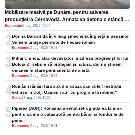
Mobilizare masivă pe Dunăre, pentru salvarea
producției la Cernavodă. Armata va detona o stâncă și
Economie
·
2 aug. 2026, 10:07
va devia apa fluviului - IMAGINI AERIENE
2
Dorina Barcari dă în vileag șmecheria înghețării pensiilor.
Sumele uriașe pierdute de fiecare român
Economie
-
2 aug. 2026, 10:09
3
Mihai Chirica, atac devastator la adresa progresiștilor lui
Bolojan: Trebuie să protejăm și natura, dar nu șținem
omaneii în stare permanentă de alertă
Economie
-
2 aug. 2026, 10:12
4
Românii rămân fără apă din cauza caniculei: restricții
extinse în Dolj. Oamenii au „cu program la robinet”
Social
-
2 aug. 2026, 10:22
5
Piperea (AUR): România a evitat retrogradarea la junk
pentru că era o catastrofă pentru bănci și fondurile de
pensii
Economie
-
2 aug. 2026, 10:01