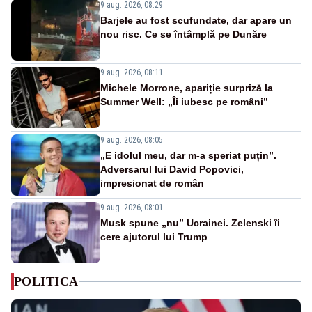
9 aug. 2026, 08:29
Barjele au fost scufundate, dar apare un
nou risc. Ce se întâmplă pe Dunăre
9 aug. 2026, 08:11
Michele Morrone, apariție surpriză la
Summer Well: „Îi iubesc pe români”
9 aug. 2026, 08:05
„E idolul meu, dar m-a speriat puțin”.
Adversarul lui David Popovici,
impresionat de român
9 aug. 2026, 08:01
Musk spune „nu” Ucrainei. Zelenski îi
cere ajutorul lui Trump
POLITICA