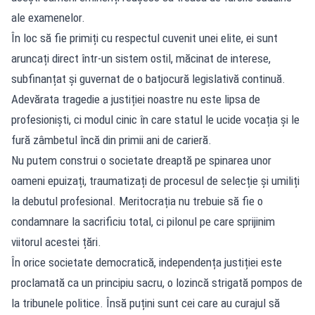
ale examenelor.
În loc să fie primiți cu respectul cuvenit unei elite, ei sunt
aruncați direct într-un sistem ostil, măcinat de interese,
subfinanțat și guvernat de o batjocură legislativă continuă.
Adevărata tragedie a justiției noastre nu este lipsa de
profesioniști, ci modul cinic în care statul le ucide vocația și le
fură zâmbetul încă din primii ani de carieră.
Nu putem construi o societate dreaptă pe spinarea unor
oameni epuizați, traumatizați de procesul de selecție și umiliți
la debutul profesional. Meritocrația nu trebuie să fie o
condamnare la sacrificiu total, ci pilonul pe care sprijinim
viitorul acestei țări.
În orice societate democratică, independența justiției este
proclamată ca un principiu sacru, o lozincă strigată pompos de
la tribunele politice. Însă puțini sunt cei care au curajul să