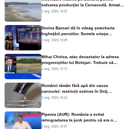
salvarea producției la Cernavodă. Armata
va detona o stâncă și va devia apa
2 aug. 2026, 10:07
fluviului - IMAGINI AERIENE
Dorina Barcari dă în vileag șmecheria
înghețării pensiilor. Sumele uriașe
pierdute de fiecare român
2 aug. 2026, 10:09
Mihai Chirica, atac devastator la adresa
progresiștilor lui Bolojan: Trebuie să
protejăm și natura, dar nu șținem omaneii
2 aug. 2026, 10:12
în stare permanentă de alertă
Românii rămân fără apă din cauza
caniculei: restricții extinse în Dolj.
Oamenii au „cu program la robinet”
2 aug. 2026, 10:22
Piperea (AUR): România a evitat
retrogradarea la junk pentru că era o
catastrofă pentru bănci și fondurile de
2 aug. 2026, 10:01