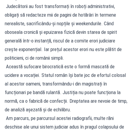
Judecătorii au fost transformați în roboți administrativi,
obligați să redacteze mii de pagini de hotărâri în termene
nerealiste, sacrificându-și nopțile și weekendurile. Când
oboseala cronică și epuizarea fizică devin starea de spirit
generală într-o instanță, riscul de a comite erori judiciare
crește exponențial. Iar prețul acestor erori nu este plătit de
politicieni, ci de românii simpli.
Această sufocare birocratică este o formă mascată de
ucidere a vocației. Statul român își bate joc de efortul colosal
al acestor oameni, transformându-i din magistrați în
funcționari pe bandă rulantă. Justiția nu poate funcționa la
normă, ca o fabrică de confecții. Dreptatea are nevoie de timp,
de analiză așezată și de echilibru.
Am parcurs, pe parcursul acestei radiografii, multe răni
deschise ale unui sistem judiciar adus în pragul colapsului de