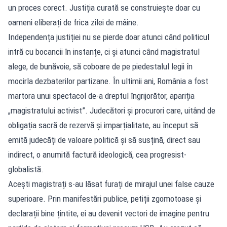
un proces corect. Justiția curată se construiește doar cu
oameni eliberați de frica zilei de mâine.
Independența justiției nu se pierde doar atunci când politicul
intră cu bocancii în instanțe, ci și atunci când magistratul
alege, de bunăvoie, să coboare de pe piedestalul legii în
mocirla dezbaterilor partizane. În ultimii ani, România a fost
martora unui spectacol de-a dreptul îngrijorător, apariția
„magistratului activist”. Judecători și procurori care, uitând de
obligația sacră de rezervă și imparțialitate, au început să
emită judecăți de valoare politică și să susțină, direct sau
indirect, o anumită factură ideologică, cea progresist-
globalistă.
Acești magistrați s-au lăsat furați de mirajul unei false cauze
superioare. Prin manifestări publice, petiții zgomotoase și
declarații bine țintite, ei au devenit vectori de imagine pentru