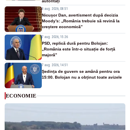
autorități
8 aug. 2026, 08:51
Nicușor Dan, avertisment după decizia
Moody’s: „România trebuie să revină la
creștere economică”
7 aug. 2026, 15:26
PSD, replică dură pentru Bolojan:
„România este într-o situație de forță
majoră”
7 aug. 2026, 14:51
Ședința de guvern se amână pentru ora
15:00. Bolojan nu a obținut toate avizele
ECONOMIE