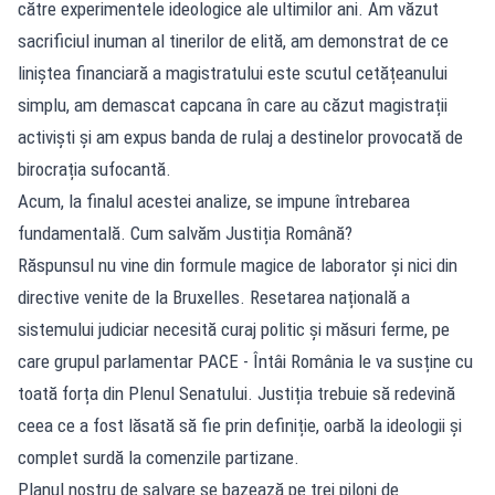
către experimentele ideologice ale ultimilor ani. Am văzut
sacrificiul inuman al tinerilor de elită, am demonstrat de ce
liniștea financiară a magistratului este scutul cetățeanului
simplu, am demascat capcana în care au căzut magistrații
activiști și am expus banda de rulaj a destinelor provocată de
birocrația sufocantă.
Acum, la finalul acestei analize, se impune întrebarea
fundamentală. Cum salvăm Justiția Română?
Răspunsul nu vine din formule magice de laborator și nici din
directive venite de la Bruxelles. Resetarea națională a
sistemului judiciar necesită curaj politic și măsuri ferme, pe
care grupul parlamentar PACE - Întâi România le va susține cu
toată forța din Plenul Senatului. Justiția trebuie să redevină
ceea ce a fost lăsată să fie prin definiție, oarbă la ideologii și
complet surdă la comenzile partizane.
Planul nostru de salvare se bazează pe trei piloni de