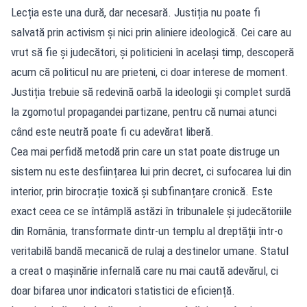
Lecția este una dură, dar necesară. Justiția nu poate fi
salvată prin activism și nici prin aliniere ideologică. Cei care au
vrut să fie și judecători, și politicieni în același timp, descoperă
acum că politicul nu are prieteni, ci doar interese de moment.
Justiția trebuie să redevină oarbă la ideologii și complet surdă
la zgomotul propagandei partizane, pentru că numai atunci
când este neutră poate fi cu adevărat liberă.
Cea mai perfidă metodă prin care un stat poate distruge un
sistem nu este desființarea lui prin decret, ci sufocarea lui din
interior, prin birocrație toxică și subfinanțare cronică. Este
exact ceea ce se întâmplă astăzi în tribunalele și judecătoriile
din România, transformate dintr-un templu al dreptății într-o
veritabilă bandă mecanică de rulaj a destinelor umane. Statul
a creat o mașinărie infernală care nu mai caută adevărul, ci
doar bifarea unor indicatori statistici de eficiență.