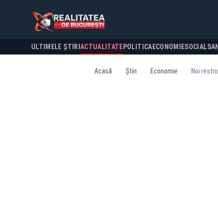
ULTIMELE ȘTIRI
ACTUALITATE
POLITICA
ECONOMIE
SOCIAL
SA
Acasă
Știri
Economie
Noi restri