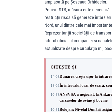
amplasată pe Șoseaua Orhideelor.
Potrivit STB, măsura este necesară p
restricții riscă să genereze întârzieri
Nord, unul dintre cele mai importante
Reprezentanții societății de transpor
site-ul oficial al companiei și canal
actualizate despre circulația mijloac
CITEȘTE ȘI
Dunărea crește ușor la intrare
14:03
În intervalul orar de seară, c
13:02
ANSVSA a negociat, la Ankara, 
10:57
carcaselor de ovine și bovine
Bolojan: Nivelul Dunării asigur
10:51