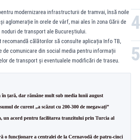
entru modernizarea infrastructurii de tramvai, însă noile
 și aglomerație în orele de vârf, mai ales în zona Gării de
 noduri de transport ale Bucureștiului.
t recomandă călătorilor să consulte aplicația Info TB,
ele de comunicare din social media pentru informații
elor de transport și eventualele modificări de traseu.
a în țară, dar rămâne mult sub media lunii august
onsumul de curent „a scăzut cu 200-300 de megawați”
un acord pentru facilitarea tranzitului prin Turcia al
ă o funcționare a centralei de la Cernavodă de patru-cinci