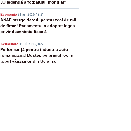
„O legendă a fotbalului mondial”
4
Economie
-
31 iul. 2026, 18:21
ANAF șterge datorii pentru zeci de mii
de firme! Parlamentul a adoptat legea
privind amnistia fiscală
5
Actualitate
-
31 iul. 2026, 16:20
Performanță pentru industria auto
românească! Duster, pe primul loc în
topul vânzărilor din Ucraina