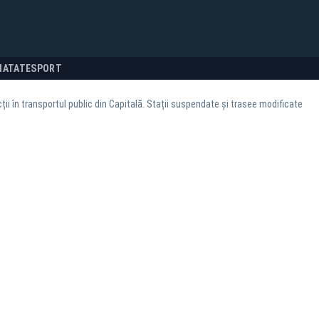
NATATE
SPORT
cții în transportul public din Capitală. Stații suspendate și trasee modificate