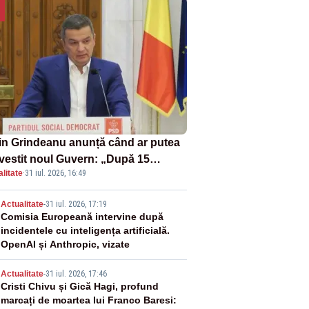
in Grindeanu anunță când ar putea
învestit noul Guvern: „După 15
litate
·
31 iul. 2026, 16:49
ust sunt șanse mai mari”
2
Actualitate
-
31 iul. 2026, 17:19
Comisia Europeană intervine după
incidentele cu inteligența artificială.
OpenAI și Anthropic, vizate
3
Actualitate
-
31 iul. 2026, 17:46
Cristi Chivu și Gică Hagi, profund
marcați de moartea lui Franco Baresi: