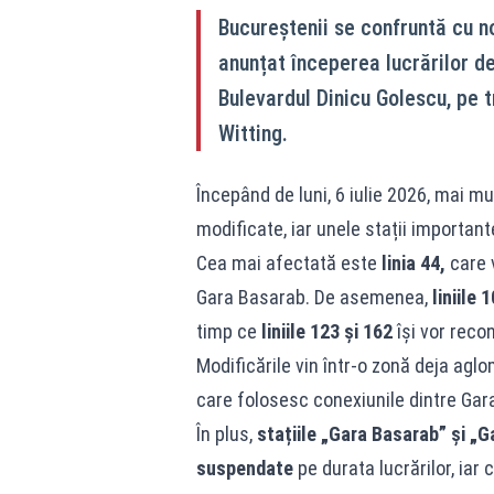
Bucureștenii se confruntă cu no
anunțat începerea lucrărilor de
Bulevardul Dinicu Golescu, pe t
Witting.
Începând de luni, 6 iulie 2026, mai mu
modificate, iar unele stații importan
Cea mai afectată este
linia 44,
care 
Gara Basarab. De asemenea,
liniile 
timp ce
liniile 123 și 162
își vor reco
Modificările vin într-o zonă deja aglo
care folosesc conexiunile dintre Gara
În plus,
stațiile „Gara Basarab” și „
suspendate
pe durata lucrărilor, iar