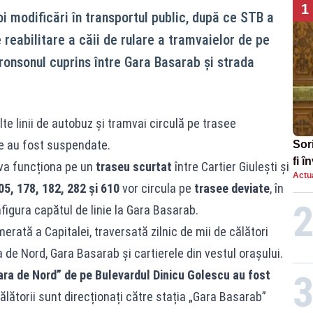
1
i modificări în transportul public, după ce STB a
 reabilitare a căii de rulare a tramvaielor de pe
ronsonul cuprins între Gara Basarab și strada
lte linii de autobuz și tramvai circulă pe trasee
te au fost suspendate.
Sor
fi 
va funcționa pe un
traseu scurtat
între Cartier Giulești și
Actua
aug
105, 178, 182, 282 și 610
vor circula pe
trasee deviate
, în
nfigura capătul de linie la Gara Basarab.
merată a Capitalei, traversată zilnic de mii de călători
 de Nord, Gara Basarab și cartierele din vestul orașului.
Gara de Nord” de pe Bulevardul Dinicu Golescu au fost
 călătorii sunt direcționați către stația „Gara Basarab”