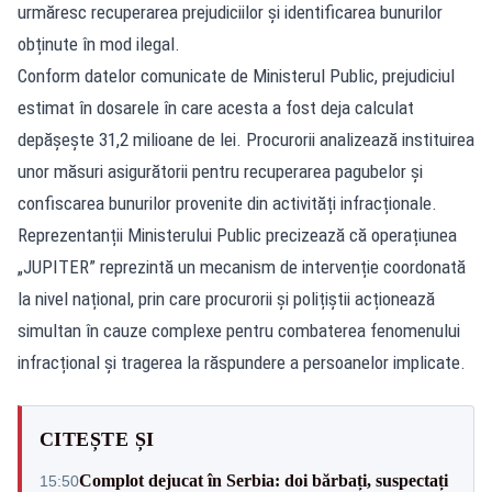
urmăresc recuperarea prejudiciilor și identificarea bunurilor
obținute în mod ilegal.
Conform datelor comunicate de Ministerul Public, prejudiciul
estimat în dosarele în care acesta a fost deja calculat
depășește 31,2 milioane de lei. Procurorii analizează instituirea
unor măsuri asigurătorii pentru recuperarea pagubelor și
confiscarea bunurilor provenite din activități infracționale.
Reprezentanții Ministerului Public precizează că operațiunea
„JUPITER” reprezintă un mecanism de intervenție coordonată
la nivel național, prin care procurorii și polițiștii acționează
simultan în cauze complexe pentru combaterea fenomenului
infracțional și tragerea la răspundere a persoanelor implicate.
CITEȘTE ȘI
Complot dejucat în Serbia: doi bărbați, suspectați
15:50