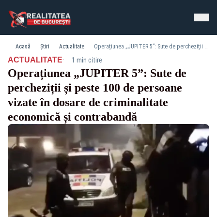
Acasă
Știri
Actualitate
Operațiunea „JUPITER 5”: Sute de percheziții și peste 100 de persoane vizate în dosare de criminalitate economică și contrabandă
·
ACTUALITATE
1 min citire
Operațiunea „JUPITER 5”: Sute de
percheziții și peste 100 de persoane
vizate în dosare de criminalitate
economică și contrabandă