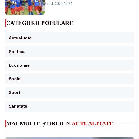
este eliminată de FK Auda
30 iul. 2026, 15:24
CATEGORII POPULARE
Actualitate
Politica
Economie
Social
Sport
Sanatate
MAI MULTE ȘTIRI DIN
ACTUALITATE