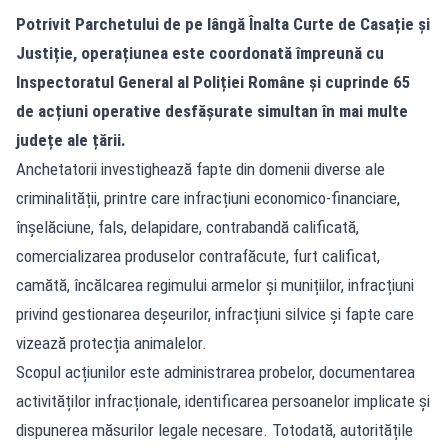
Potrivit Parchetului de pe lângă Înalta Curte de Casație și
Justiție, operațiunea este coordonată împreună cu
Inspectoratul General al Poliției Române și cuprinde 65
de acțiuni operative desfășurate simultan în mai multe
județe ale țării.
Anchetatorii investighează fapte din domenii diverse ale
criminalității, printre care infracțiuni economico-financiare,
înșelăciune, fals, delapidare, contrabandă calificată,
comercializarea produselor contrafăcute, furt calificat,
camătă, încălcarea regimului armelor și munițiilor, infracțiuni
privind gestionarea deșeurilor, infracțiuni silvice și fapte care
vizează protecția animalelor.
Scopul acțiunilor este administrarea probelor, documentarea
activităților infracționale, identificarea persoanelor implicate și
dispunerea măsurilor legale necesare. Totodată, autoritățile