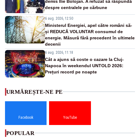
demis Ilie Bolojan. A refuzat să răspundă
despre centralele pe cărbune
6 aug. 2026, 12:50
Ministerul Energiei, apel către români să-
și REDUCĂ VOLUNTAR consumul de
energie. Măsură fără precedent în ultimele
decenii
6 aug. 2026, 11:18
Cât a ajuns să coste o cazare la Cluj-
Napoca în weekendul UNTOLD 2026:
Prețuri record pe noapte
URMĂREȘTE-NE PE
Facebook
YouTube
POPULAR