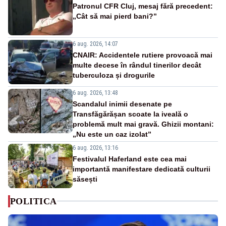
Patronul CFR Cluj, mesaj fără precedent:
„Cât să mai pierd bani?”
6 aug. 2026, 14:07
CNAIR: Accidentele rutiere provoacă mai
multe decese în rândul tinerilor decât
tuberculoza și drogurile
6 aug. 2026, 13:48
Scandalul inimii desenate pe
Transfăgărășan scoate la iveală o
problemă mult mai gravă. Ghizii montani:
„Nu este un caz izolat”
6 aug. 2026, 13:16
Festivalul Haferland este cea mai
importantă manifestare dedicată culturii
săsești
POLITICA