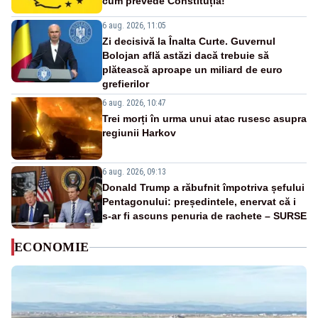
cum prevede Constituția!
6 aug. 2026, 11:05
Zi decisivă la Înalta Curte. Guvernul
Bolojan află astăzi dacă trebuie să
plătească aproape un miliard de euro
grefierilor
6 aug. 2026, 10:47
Trei morți în urma unui atac rusesc asupra
regiunii Harkov
6 aug. 2026, 09:13
Donald Trump a răbufnit împotriva șefului
Pentagonului: președintele, enervat că i
s-ar fi ascuns penuria de rachete – SURSE
ECONOMIE