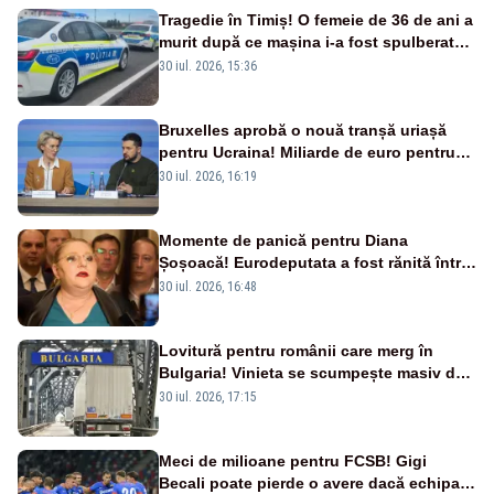
Tragedie în Timiș! O femeie de 36 de ani a
murit după ce mașina i-a fost spulberată
de tren
30 iul. 2026, 15:36
Bruxelles aprobă o nouă tranșă uriașă
pentru Ucraina! Miliarde de euro pentru
armament și apărare
30 iul. 2026, 16:19
Momente de panică pentru Diana
Șoșoacă! Eurodeputata a fost rănită într-
un accident rutier
30 iul. 2026, 16:48
Lovitură pentru românii care merg în
Bulgaria! Vinieta se scumpește masiv de
la 1 august
30 iul. 2026, 17:15
Meci de milioane pentru FCSB! Gigi
Becali poate pierde o avere dacă echipa