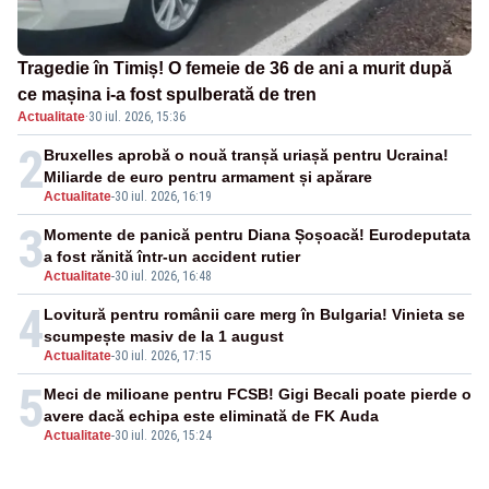
Tragedie în Timiș! O femeie de 36 de ani a murit după
ce mașina i-a fost spulberată de tren
Actualitate
·
30 iul. 2026, 15:36
2
Bruxelles aprobă o nouă tranșă uriașă pentru Ucraina!
Miliarde de euro pentru armament și apărare
Actualitate
-
30 iul. 2026, 16:19
3
Momente de panică pentru Diana Șoșoacă! Eurodeputata
a fost rănită într-un accident rutier
Actualitate
-
30 iul. 2026, 16:48
4
Lovitură pentru românii care merg în Bulgaria! Vinieta se
scumpește masiv de la 1 august
Actualitate
-
30 iul. 2026, 17:15
5
Meci de milioane pentru FCSB! Gigi Becali poate pierde o
avere dacă echipa este eliminată de FK Auda
Actualitate
-
30 iul. 2026, 15:24