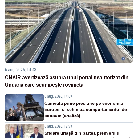
6 aug. 2026, 14:43
CNAIR avertizează asupra unui portal neautorizat din
Ungaria care scumpește rovinieta
6 aug. 2026, 14:09
Canicula pune presiune pe economia
Europei și schimbă comportamentul de
consum (analiză)
6 aug. 2026, 12:53
Sfidare uriașă din partea premierului