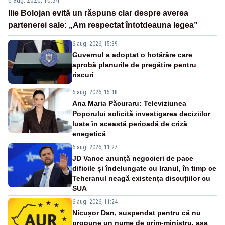
6 aug. 2026, 16:34
Ilie Bolojan evită un răspuns clar despre averea
partenerei sale: „Am respectat întotdeauna legea”
6 aug. 2026, 15:39
Guvernul a adoptat o hotărâre care
aprobă planurile de pregătire pentru
riscuri
6 aug. 2026, 15:18
Ana Maria Păcuraru: Televiziunea
Poporului solicită investigarea deciziilor
luate în această perioadă de criză
enegetică
6 aug. 2026, 11:27
JD Vance anunță negocieri de pace
dificile și îndelungate cu Iranul, în timp ce
Teheranul neagă existența discuțiilor cu
SUA
6 aug. 2026, 11:24
Nicușor Dan, suspendat pentru că nu
propune un nume de prim-ministru, așa