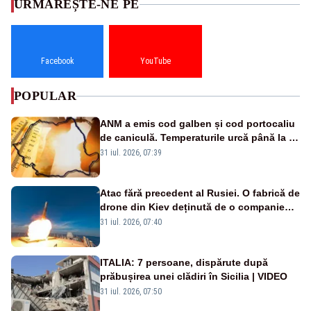
URMĂREȘTE-NE PE
Facebook
YouTube
POPULAR
ANM a emis cod galben și cod portocaliu
de caniculă. Temperaturile urcă până la 38
de grade, iar nopțile devin tropicale
31 iul. 2026, 07:39
Atac fără precedent al Rusiei. O fabrică de
drone din Kiev deținută de o companie
americană, distrusă de o rachetă
31 iul. 2026, 07:40
rusească
ITALIA: 7 persoane, dispărute după
prăbușirea unei clădiri în Sicilia | VIDEO
31 iul. 2026, 07:50