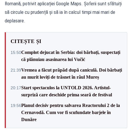
Romană, potrivit aplicației Google Maps. Șoferii sunt sfătuiți
să circule cu prudență și să ia în calcul timpi mai mari de
deplasare.
CITEȘTE ȘI
Complot dejucat în Serbia: doi bărbați, suspectați
15:50
că plănuiau asasinarea lui Vučić
Vremea a făcut prăpăd după caniculă. Doi bărbați
21:39
au murit loviți de trăsnet în râul Mureș
Start spectaculos la UNTOLD 2026. Artistul-
20:17
surpriză care deschide prima seară de festival
Planul decisiv pentru salvarea Reactorului 2 de la
19:56
Cernavodă. Cum vor fi scufundate barjele în
Dunăre