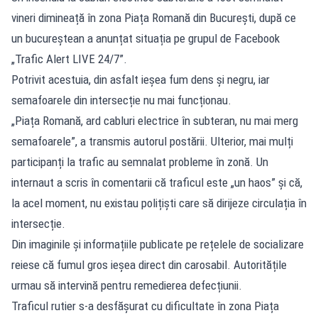
vineri dimineață în zona Piața Romană din București, după ce
un bucureștean a anunțat situația pe grupul de Facebook
„Trafic Alert LIVE 24/7”.
Potrivit acestuia, din asfalt ieșea fum dens și negru, iar
semafoarele din intersecție nu mai funcționau.
„Piața Romană, ard cabluri electrice în subteran, nu mai merg
semafoarele”, a transmis autorul postării. Ulterior, mai mulți
participanți la trafic au semnalat probleme în zonă. Un
internaut a scris în comentarii că traficul este „un haos” și că,
la acel moment, nu existau polițiști care să dirijeze circulația în
intersecție.
Din imaginile și informațiile publicate pe rețelele de socializare
reiese că fumul gros ieșea direct din carosabil. Autoritățile
urmau să intervină pentru remedierea defecțiunii.
Traficul rutier s-a desfășurat cu dificultate în zona Piața