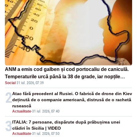
ANM a emis cod galben și cod portocaliu de caniculă.
Temperaturile urcă până la 38 de grade, iar nopțile
Social
·
31 iul. 2026, 07:39
devin tropicale
2
Atac fără precedent al Rusiei. O fabrică de drone din Kiev
deținută de o companie americană, distrusă de o rachetă
rusească
Actualitate
-
31 iul. 2026, 07:40
3
ITALIA: 7 persoane, dispărute după prăbușirea unei
clădiri în Sicilia | VIDEO
Actualitate
-
31 iul. 2026, 07:50