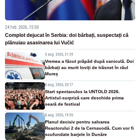
24 feb. 2026, 15:50
Complot dejucat în Serbia: doi bărbați, suspectați că
plănuiau asasinarea lui Vučić
6 aug. 2026, 21:39
Vremea a făcut prăpăd după caniculă. Doi
bărbați au murit loviți de trăsnet în râul
Mureș
6 aug. 2026, 20:17
Start spectaculos la UNTOLD 2026.
Artistul-surpriză care deschide prima
seară de festival
6 aug. 2026, 19:56
Planul decisiv pentru salvarea
Reactorului 2 de la Cernavodă. Cum vor fi
scufundate barjele în Dunăre