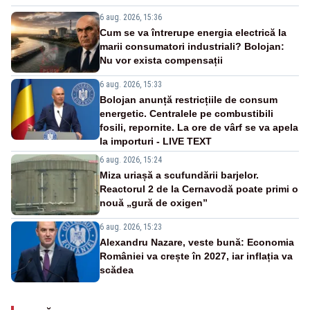
6 aug. 2026, 15:36
Cum se va întrerupe energia electrică la
marii consumatori industriali? Bolojan:
Nu vor exista compensații
6 aug. 2026, 15:33
Bolojan anunță restricțiile de consum
energetic. Centralele pe combustibili
fosili, repornite. La ore de vârf se va apela
la importuri - LIVE TEXT
6 aug. 2026, 15:24
Miza uriașă a scufundării barjelor.
Reactorul 2 de la Cernavodă poate primi o
nouă „gură de oxigen”
6 aug. 2026, 15:23
Alexandru Nazare, veste bună: Economia
României va crește în 2027, iar inflația va
scădea