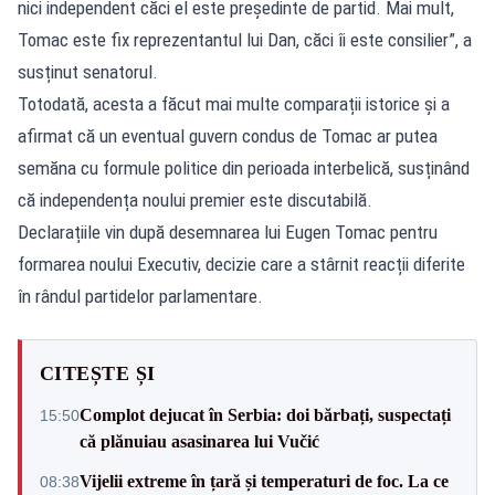
nici independent căci el este preşedinte de partid. Mai mult,
Tomac este fix reprezentantul lui Dan, căci îi este consilier”, a
susținut senatorul.
Totodată, acesta a făcut mai multe comparații istorice și a
afirmat că un eventual guvern condus de Tomac ar putea
semăna cu formule politice din perioada interbelică, susținând
că independența noului premier este discutabilă.
Declarațiile vin după desemnarea lui Eugen Tomac pentru
formarea noului Executiv, decizie care a stârnit reacții diferite
în rândul partidelor parlamentare.
CITEȘTE ȘI
Complot dejucat în Serbia: doi bărbați, suspectați
15:50
că plănuiau asasinarea lui Vučić
Vijelii extreme în țară și temperaturi de foc. La ce
08:38