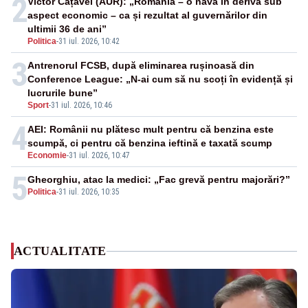
2
Victor Cațavei (AUR): „România – o navă în derivă sub
aspect economic – ca și rezultat al guvernărilor din
ultimii 36 de ani”
Politica
-
31 iul. 2026, 10:42
3
Antrenorul FCSB, după eliminarea rușinoasă din
Conference League: „N-ai cum să nu scoți în evidență și
lucrurile bune”
Sport
-
31 iul. 2026, 10:46
4
AEI: Românii nu plătesc mult pentru că benzina este
scumpă, ci pentru că benzina ieftină e taxată scump
Economie
-
31 iul. 2026, 10:47
5
Gheorghiu, atac la medici: „Fac grevă pentru majorări?”
Politica
-
31 iul. 2026, 10:35
ACTUALITATE