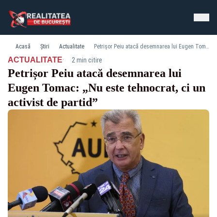
Acasă
Știri
Actualitate
Petrișor Peiu atacă desemnarea lui Eugen Tomac: „Nu este tehnocrat, ci un activist de partid”
·
ACTUALITATE
2 min citire
Petrișor Peiu atacă desemnarea lui
Eugen Tomac: „Nu este tehnocrat, ci un
activist de partid”