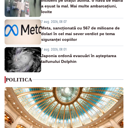
Incident pe brațul Sulina: o navă de marfă
a eșuat la mal. Mai multe ambarcațiuni,
lovite
7 aug. 2026, 08:07
Meta, sancționată cu 567 de milioane de
dolari în cel mai sever verdict pe tema
siguranței copiilor
7 aug. 2026, 08:01
Japonia ordonă evacuări în așteptarea
taifunului Dolphin
POLITICA