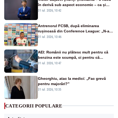
în derivă sub aspect economic – ca și
rezultat al guvernărilor din ultimii 36 de
31 iul. 2026, 10:42
ani”
Antrenorul FCSB, după eliminarea
rușinoasă din Conference League: „N-ai
cum să nu scoți în evidență și lucrurile
31 iul. 2026, 10:46
bune”
AEI: Românii nu plătesc mult pentru că
benzina este scumpă, ci pentru că
benzina ieftină e taxată scump
31 iul. 2026, 10:47
Gheorghiu, atac la medici: „Fac grevă
pentru majorări?”
31 iul. 2026, 10:35
CATEGORII POPULARE