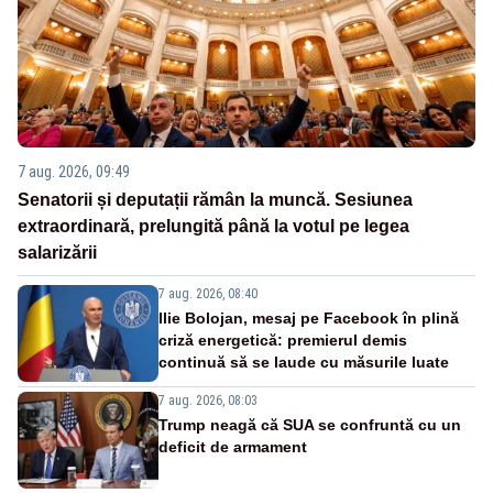
7 aug. 2026, 09:49
Senatorii și deputații rămân la muncă. Sesiunea
extraordinară, prelungită până la votul pe legea
salarizării
7 aug. 2026, 08:40
Ilie Bolojan, mesaj pe Facebook în plină
criză energetică: premierul demis
continuă să se laude cu măsurile luate
7 aug. 2026, 08:03
Trump neagă că SUA se confruntă cu un
deficit de armament