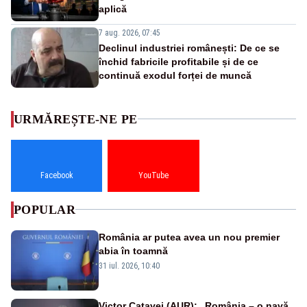
aplică
7 aug. 2026, 07:45
Declinul industriei românești: De ce se
închid fabricile profitabile și de ce
continuă exodul forței de muncă
URMĂREȘTE-NE PE
Facebook
YouTube
POPULAR
România ar putea avea un nou premier
abia în toamnă
31 iul. 2026, 10:40
Victor Cațavei (AUR): „România – o navă