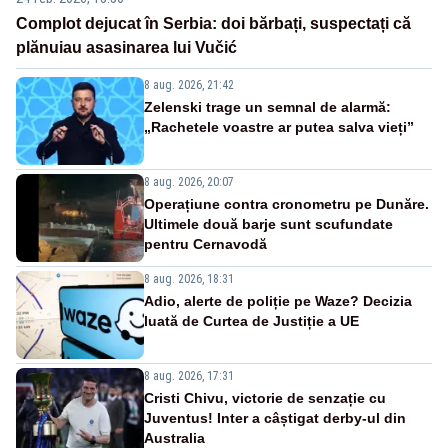
Complot dejucat în Serbia: doi bărbați, suspectați că
plănuiau asasinarea lui Vučić
8 aug. 2026, 21:42
Zelenski trage un semnal de alarmă:
„Rachetele voastre ar putea salva vieți”
8 aug. 2026, 20:07
Operațiune contra cronometru pe Dunăre.
Ultimele două barje sunt scufundate
pentru Cernavodă
8 aug. 2026, 18:31
Adio, alerte de poliție pe Waze? Decizia
luată de Curtea de Justiție a UE
8 aug. 2026, 17:31
Cristi Chivu, victorie de senzație cu
Juventus! Inter a câștigat derby-ul din
Australia