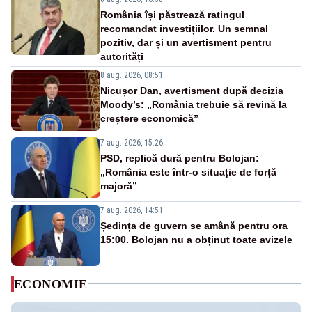
România își păstrează ratingul
recomandat investițiilor. Un semnal
pozitiv, dar și un avertisment pentru
autorități
8 aug. 2026, 08:51
Nicușor Dan, avertisment după decizia
Moody’s: „România trebuie să revină la
creștere economică”
7 aug. 2026, 15:26
PSD, replică dură pentru Bolojan:
„România este într-o situație de forță
majoră”
7 aug. 2026, 14:51
Ședința de guvern se amână pentru ora
15:00. Bolojan nu a obținut toate avizele
ECONOMIE