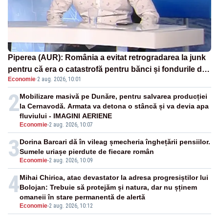
Piperea (AUR): România a evitat retrogradarea la junk
pentru că era o catastrofă pentru bănci și fondurile de
Economie
·
2 aug. 2026, 10:01
pensii
2
Mobilizare masivă pe Dunăre, pentru salvarea producției
la Cernavodă. Armata va detona o stâncă și va devia apa
fluviului - IMAGINI AERIENE
Economie
-
2 aug. 2026, 10:07
3
Dorina Barcari dă în vileag șmecheria înghețării pensiilor.
Sumele uriașe pierdute de fiecare român
Economie
-
2 aug. 2026, 10:09
4
Mihai Chirica, atac devastator la adresa progresiștilor lui
Bolojan: Trebuie să protejăm și natura, dar nu șținem
omaneii în stare permanentă de alertă
Economie
-
2 aug. 2026, 10:12