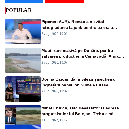
POPULAR
Piperea (AUR): România a evitat
retrogradarea la junk pentru că era o
catastrofă pentru bănci și fondurile de
2 aug. 2026, 10:01
pensii
Mobilizare masivă pe Dunăre, pentru
salvarea producției la Cernavodă. Armata
va detona o stâncă și va devia apa
2 aug. 2026, 10:07
fluviului - IMAGINI AERIENE
Dorina Barcari dă în vileag șmecheria
înghețării pensiilor. Sumele uriașe
pierdute de fiecare român
2 aug. 2026, 10:09
Mihai Chirica, atac devastator la adresa
progresiștilor lui Bolojan: Trebuie să
protejăm și natura, dar nu șținem omaneii
2 aug. 2026, 10:12
în stare permanentă de alertă