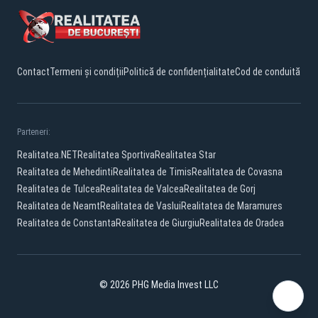
Contact
Termeni și condiții
Politică de confidențialitate
Cod de conduită
Parteneri:
Realitatea.NET
Realitatea Sportiva
Realitatea Star
Realitatea de Mehedinti
Realitatea de Timis
Realitatea de Covasna
Realitatea de Tulcea
Realitatea de Valcea
Realitatea de Gorj
Realitatea de Neamt
Realitatea de Vaslui
Realitatea de Maramures
Realitatea de Constanta
Realitatea de Giurgiu
Realitatea de Oradea
© 2026 PHG Media Invest LLC
Facebook
YouTube