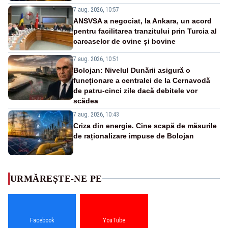
7 aug. 2026, 10:57
ANSVSA a negociat, la Ankara, un acord
pentru facilitarea tranzitului prin Turcia al
carcaselor de ovine și bovine
7 aug. 2026, 10:51
Bolojan: Nivelul Dunării asigură o
funcționare a centralei de la Cernavodă
de patru-cinci zile dacă debitele vor
scădea
7 aug. 2026, 10:43
Criza din energie. Cine scapă de măsurile
de raționalizare impuse de Bolojan
URMĂREȘTE-NE PE
Facebook
YouTube