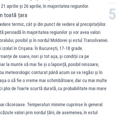
21 aprilie și 26 aprilie, în majoritatea regiunilor.
în toată țara
dere termic, cât și din punct de vedere al precipitațiilor.
ă perioadă în majoritatea regiunilor și vor avea valori
ralului, posibil și în nordul Moldovei și estul Transilvaniei.
i izolat în Crișana. În București, 17-18 grade.
rnanțe de soare, nori și tot așa, și condiții ca pe
iar la munte să mai fie și o lapoviță, posibil ninsoare,
blou meteorologic conturat până acum se va regăsi și în
t așa o să fie o vreme mai schimbătoare, dar cu mai multe
i ploi de foarte scurtă durată, cu probabilitate mai mare
e mai răcoroase. Temperaturi minime cuprinse în general
căzute valori prin nordul țării, de asemenea, în estul