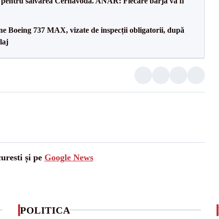
e pentru salvarea Cernavodă. ANAR: Fiecare barjă va fi
ane Boeing 737 MAX, vizate de inspecții obligatorii, după
laj
uresti și pe
Google News
POLITICA