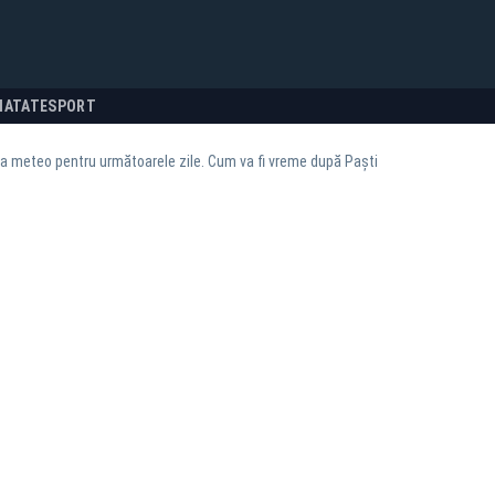
NATATE
SPORT
 meteo pentru următoarele zile. Cum va fi vreme după Paști