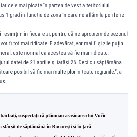
iar cele mai picate în partea de vest a teritoriului.
s 1 grad în funcție de zona în care ne aflăm la periferie
ă resimțim în fiecare zi, pentru că ne apropiem de sezonul
or fi tot mai ridicate. E adevărat, vor mai fi și zile puțin
neral, este normal ca acestea să fie mai ridicate.
 jurul datei de 21 aprilie și iarăși 26. Deci cu săptămâna
re posibil să fie mai multe ploi în toate regiunile.”, a
us.
bărbați, suspectați că plănuiau asasinarea lui Vučić
șit de săptămână în București și în țară