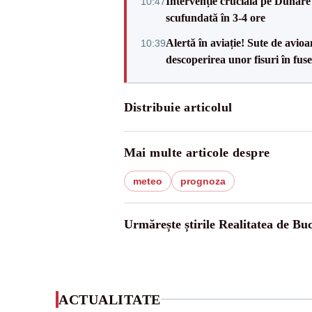
Intervenție crucială pe Dunăr
10:47
scufundată în 3-4 ore
Alertă în aviație! Sute de avio
10:39
descoperirea unor fisuri în fuse
Distribuie articolul
Mai multe articole despre
meteo
prognoza
Urmărește știrile Realitatea de Buc
ACTUALITATE