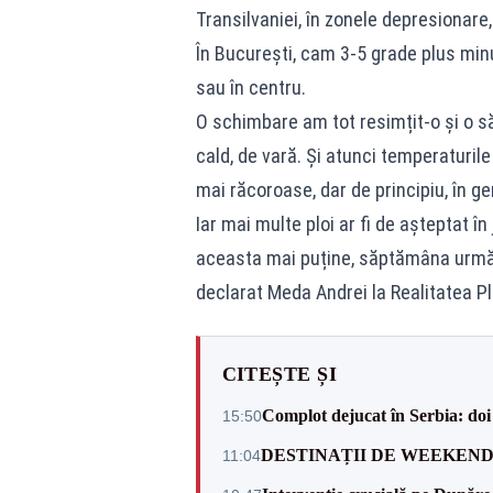
Transilvaniei, în zonele depresionare, 
În București, cam 3-5 grade plus minu
sau în centru.
O schimbare am tot resimțit-o și o s
cald, de vară. Și atunci temperaturile v
mai răcoroase, dar de principiu, în ge
Iar mai multe ploi ar fi de așteptat în
aceasta mai puține, săptămâna următoa
declarat Meda Andrei la Realitatea Pl
CITEȘTE ȘI
Complot dejucat în Serbia: doi 
15:50
DESTINAȚII DE WEEKEND: sfâr
11:04