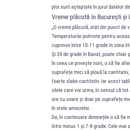
ploi sunt așteptate în jurul datelor de 
Vreme plăcută în București și 
„O vreme plăcută, atât din punct de ve
Temperaturile potrivite pentru aceast
cuprinse între 10-11 grade în zona lito
Și 20 de grade în Banat, poate chiar ș
În ceea ce privește norii, o să fie alte
suprafețe mici să plouă la cantitativ, 
foarte slabe cantitativ. Iar acest ta
zilele care vor urma, în sensul că to
ore cu soare și doar pe suprafețe mic
în orele amiezelor.
Da, în continuare diminețile o să fi
între minus 1 și 7-8 grade. Cele mai s