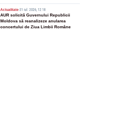
Adrian Ropotan este în spital
5
Actualitate
-
31 iul. 2026, 12:18
AUR solicită Guvernului Republicii
Moldova să reanalizeze anularea
concertului de Ziua Limbii Române