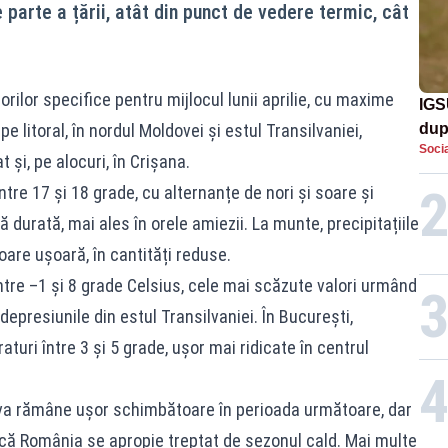
parte a țării, atât din punct de vedere termic, cât
orilor specifice pentru mijlocul lunii aprilie, cu maxime
IGS
e litoral, în nordul Moldovei și estul Transilvaniei,
dup
Socia
met
 și, pe alocuri, în Crișana.
ntre 17 și 18 grade, cu alternanțe de nori și soare și
ă durată, mai ales în orele amiezii. La munte, precipitațiile
oare ușoară, în cantități reduse.
între –1 și 8 grade Celsius, cele mai scăzute valori urmând
n depresiunile din estul Transilvaniei. În București,
aturi între 3 și 5 grade, ușor mai ridicate în centrul
va rămâne ușor schimbătoare în perioada următoare, dar
că România se apropie treptat de sezonul cald. Mai multe