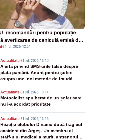
U, recomandări pentru populație
ă avertizarea de caniculă emisă de
l
·
31 iul. 2026, 12:51
eorologi
2
Actualitate
-
31 iul. 2026, 13:10
Alertă privind SMS-urile false despre
plata parcării. Anunț pentru șoferi
asupra unei noi metode de fraudă
online
3
Actualitate
-
31 iul. 2026, 13:14
Motociclist spulberat de un șofer care
nu i-a acordat prioritate
4
Actualitate
-
31 iul. 2026, 13:16
Reacția clubului Dinamo după tragicul
accident din Argeș: Un membru al
staff-ului medical a murit, antrenorul