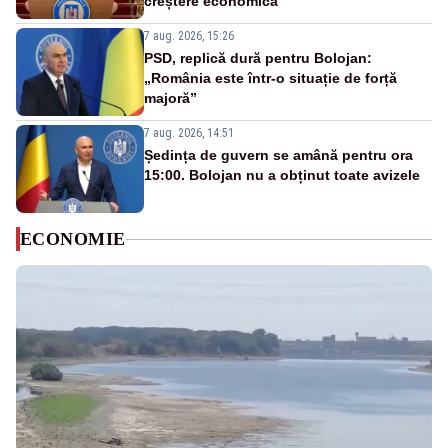
creștere economică”
7 aug. 2026, 15:26
PSD, replică dură pentru Bolojan:
„România este într-o situație de forță
majoră”
7 aug. 2026, 14:51
Ședința de guvern se amână pentru ora
15:00. Bolojan nu a obținut toate avizele
ECONOMIE