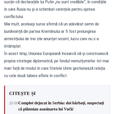
susțin că declarațiile lui Putin „nu sunt credibile”, în condițiile
în care Rusia nu și-a schimbat cerințele pentru oprirea
conflictului.
Mai mult, aceleași surse afirmă că un adevărat semn de
bunăvoință din partea Kremlinului ar fi fost prelungirea
armistițiului de trei zile anunțat recent, lucru care nu s-a
întâmplat.
În acest timp, Uniunea Europeană încearcă să-și construiască
propria strategie diplomatică, pe fondul nemulțumirilor tot mai
mari față de modul în care Statele Unite gestionează relația
cu cele două tabere aflate în conflict.
CITEȘTE ȘI
Complot dejucat în Serbia: doi bărbați, suspectați
15:50
că plănuiau asasinarea lui Vučić