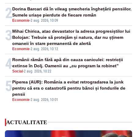
2
Dorina Barcari dă în vileag șmecheria înghețării pensiilor.
Sumele uriașe pierdute de fiecare român
Economie
-
2 aug. 2026, 10:09
3
Mihai Chirica, atac devastator la adresa progresiștilor lui
Bolojan: Trebuie să protejăm și natura, dar nu șținem
omaneii în stare permanentă de alertă
Economie
-
2 aug. 2026, 10:12
4
Românii rămân fără apă din cauza caniculei: restricții
extinse în Dolj. Oamenii au „cu program la robinet”
Social
-
2 aug. 2026, 10:22
5
Piperea (AUR): România a evitat retrogradarea la junk
pentru că era o catastrofă pentru bănci și fondurile de
pensii
Economie
-
2 aug. 2026, 10:01
ACTUALITATE