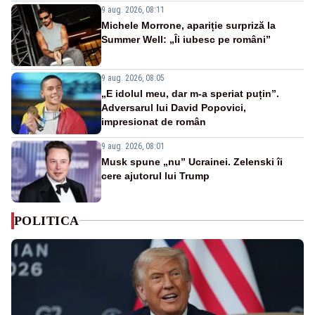
9 aug. 2026, 08:11
Michele Morrone, apariție surpriză la
Summer Well: „Îi iubesc pe români”
9 aug. 2026, 08:05
„E idolul meu, dar m-a speriat puțin”.
Adversarul lui David Popovici,
impresionat de român
9 aug. 2026, 08:01
Musk spune „nu” Ucrainei. Zelenski îi
cere ajutorul lui Trump
POLITICA