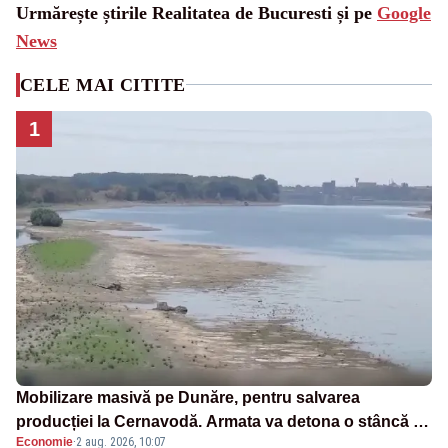
Urmărește știrile Realitatea de Bucuresti și pe
Google
News
CELE MAI CITITE
1
Mobilizare masivă pe Dunăre, pentru salvarea
producției la Cernavodă. Armata va detona o stâncă și
Economie
·
2 aug. 2026, 10:07
va devia apa fluviului - IMAGINI AERIENE