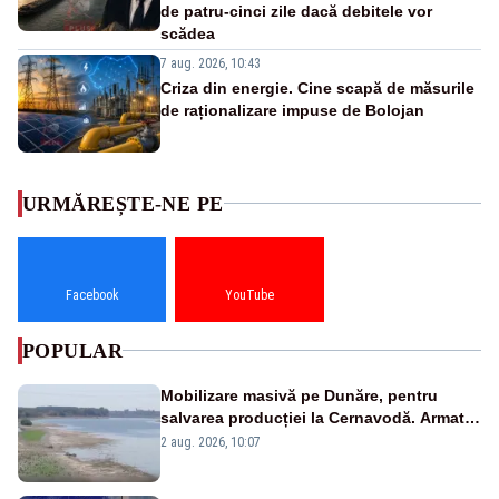
de patru-cinci zile dacă debitele vor
scădea
7 aug. 2026, 10:43
Criza din energie. Cine scapă de măsurile
de raționalizare impuse de Bolojan
URMĂREȘTE-NE PE
Facebook
YouTube
POPULAR
Mobilizare masivă pe Dunăre, pentru
salvarea producției la Cernavodă. Armata
va detona o stâncă și va devia apa
2 aug. 2026, 10:07
fluviului - IMAGINI AERIENE