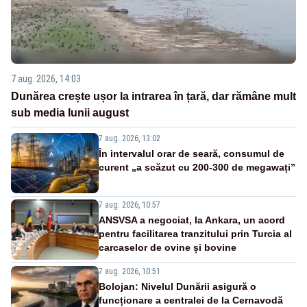
7 aug. 2026, 14:03
Dunărea crește ușor la intrarea în țară, dar rămâne mult
sub media lunii august
7 aug. 2026, 13:02
În intervalul orar de seară, consumul de
curent „a scăzut cu 200-300 de megawați”
7 aug. 2026, 10:57
ANSVSA a negociat, la Ankara, un acord
pentru facilitarea tranzitului prin Turcia al
carcaselor de ovine și bovine
7 aug. 2026, 10:51
Bolojan: Nivelul Dunării asigură o
funcționare a centralei de la Cernavodă