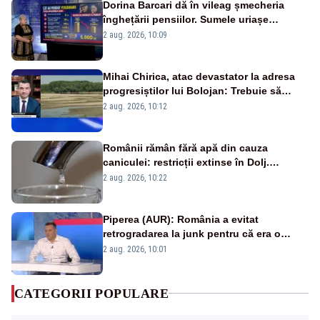
Dorina Barcari dă în vileag șmecheria
înghețării pensiilor. Sumele uriașe
pierdute de fiecare român
2 aug. 2026, 10:09
Mihai Chirica, atac devastator la adresa
progresiștilor lui Bolojan: Trebuie să
protejăm și natura, dar nu șținem omaneii
2 aug. 2026, 10:12
în stare permanentă de alertă
Românii rămân fără apă din cauza
caniculei: restricții extinse în Dolj.
Oamenii au „cu program la robinet”
2 aug. 2026, 10:22
Piperea (AUR): România a evitat
retrogradarea la junk pentru că era o
catastrofă pentru bănci și fondurile de
2 aug. 2026, 10:01
pensii
CATEGORII POPULARE