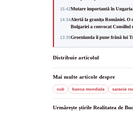
Mutare importantă în Ungaria. 
15:42
Alertă la granița României. O 
14:34
Bulgariei a convocat Consiliul 
Groenlanda îi pune frână lui 
13:35
Distribuie articolul
Mai multe articole despre
cub
banca mondiala
saracie r
Urmărește știrile Realitatea de Buc