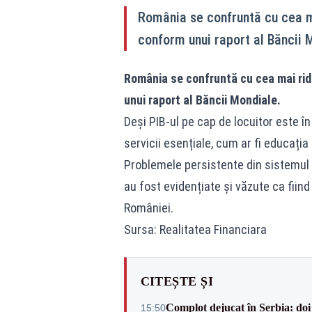
România se confruntă cu cea ma
conform unui raport al Băncii 
România se confruntă cu cea mai rid
unui raport al Băncii Mondiale.
Deși PIB-ul pe cap de locuitor este în
servicii esențiale, cum ar fi educația
Problemele persistente din sistemul d
au fost evidențiate și văzute ca fiind
României.
Sursa: Realitatea Financiara
CITEȘTE ȘI
Complot dejucat în Serbia: doi 
15:50