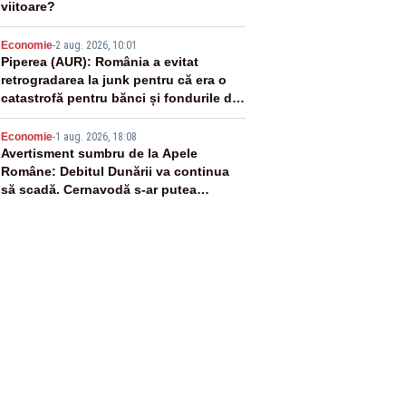
viitoare?
4
Economie
-
2 aug. 2026, 10:01
Piperea (AUR): România a evitat
retrogradarea la junk pentru că era o
catastrofă pentru bănci și fondurile de
pensii
5
Economie
-
1 aug. 2026, 18:08
Avertisment sumbru de la Apele
Române: Debitul Dunării va continua
să scadă. Cernavodă s-ar putea
închide în 4 zile