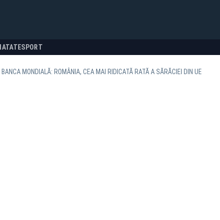
NATATE
SPORT
BANCA MONDIALĂ: ROMÂNIA, CEA MAI RIDICATĂ RATĂ A SĂRĂCIEI DIN UE