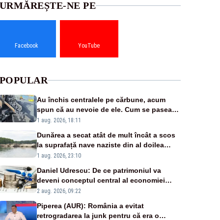
URMĂREȘTE-NE PE
Facebook
YouTube
POPULAR
Au închis centralele pe cărbune, acum
spun că au nevoie de ele. Cum se pasează
vina în plină criză energetică
1 aug. 2026, 18:11
Dunărea a secat atât de mult încât a scos
la suprafață nave naziste din al doilea
război mondial
1 aug. 2026, 23:10
Daniel Udrescu: De ce patrimoniul va
deveni conceptul central al economiei
viitoare?
2 aug. 2026, 09:22
Piperea (AUR): România a evitat
retrogradarea la junk pentru că era o