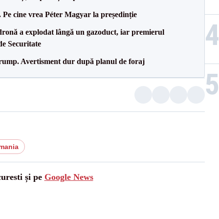
Pe cine vrea Péter Magyar la președinție
dronă a explodat lângă un gazoduct, iar premierul
de Securitate
Trump. Avertisment dur după planul de foraj
omania
uresti și pe
Google News