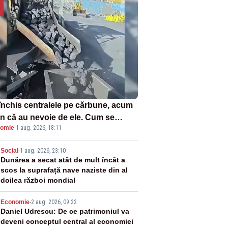
închis centralele pe cărbune, acum
n că au nevoie de ele. Cum se
omie
·
1 aug. 2026, 18:11
ează vina în plină criză energetică
2
Social
-
1 aug. 2026, 23:10
Dunărea a secat atât de mult încât a
scos la suprafață nave naziste din al
doilea război mondial
3
Economie
-
2 aug. 2026, 09:22
Daniel Udrescu: De ce patrimoniul va
deveni conceptul central al economiei