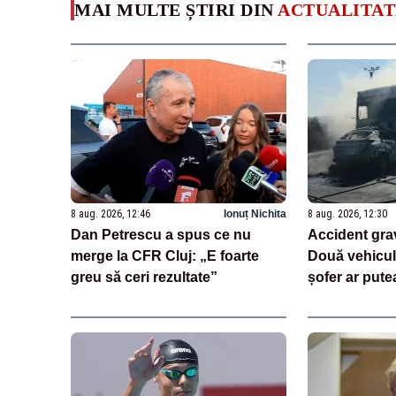
MAI MULTE ȘTIRI DIN
ACTUALITAT
8 aug. 2026, 12:46
Ionuț Nichita
8 aug. 2026, 12:30
Dan Petrescu a spus ce nu
Accident gra
merge la CFR Cluj: „E foarte
Două vehicule
greu să ceri rezultate”
șofer ar putea