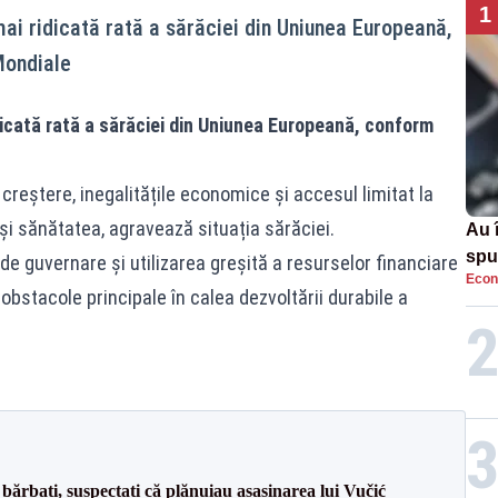
1
i ridicată rată a sărăciei din Uniunea Europeană,
Mondiale
icată rată a sărăciei din Uniunea Europeană, conform
 creștere, inegalitățile economice și accesul limitat la
 și sănătatea, agravează situația sărăciei.
Au 
spu
e guvernare și utilizarea greșită a resurselor financiare
Econ
pas
 obstacole principale în calea dezvoltării durabile a
bărbați, suspectați că plănuiau asasinarea lui Vučić