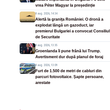
vrea Péter Magyar la președinție
8 aug. 2026, 14:34
Alertă la granița României. O dronă a
explodat lângă un gazoduct, iar
premierul Bulgariei a convocat Consiliul
de Securitate
8 aug. 2026, 13:35
Groenlanda îi pune frână lui Trump.
Avertisment dur după planul de foraj
8 aug. 2026, 13:09
Furt de 1.500 de metri de cabluri din
parcuri fotovoltaice. Șapte persoane,
arestate