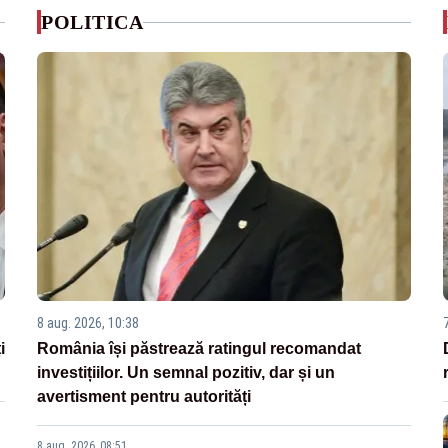
POLITICA
8 aug. 2026, 10:38
i
România își păstrează ratingul recomandat
investițiilor. Un semnal pozitiv, dar și un
avertisment pentru autorități
8 aug. 2026, 08:51