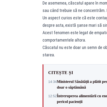
De asemenea, căscatul apare în mome
sau când trebuie să ne concentrăm. 
Un aspect curios este că este contag
despre asta, există șanse mari să sim
Acest fenomen este legat de empatie 
comportamentele altora.
Căscatul nu este doar un semn de obo
starea.
CITEȘTE ȘI
Ministerul Sănătății a plătit pe
14:34
doar o săptămână
Întreruperea alimentării cu ene
12:52
pericol pacienții