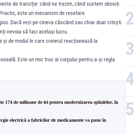
nte de tranziție: când ne trezim, când suntem obosiți
Practic, este un mecanism de resetare.
ios. Dacă vezi pe cineva căscând sau chiar doar citești
ți nevoia să faci același lucru.
și de modul în care creierul reacționează la
seală. Este un mic truc al corpului pentru a-și regla
ste 174 de milioane de lei pentru modernizarea spitalelor, în
rgie electrică a fabricilor de medicamente va pune în