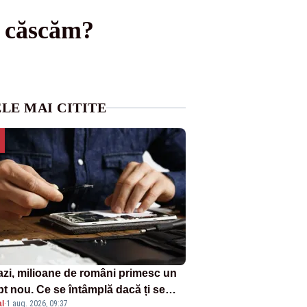
e căscăm?
LE MAI CITITE
azi, milioane de români primesc un
pt nou. Ce se întâmplă dacă ți se
l
·
1 aug. 2026, 09:37
ică un produs