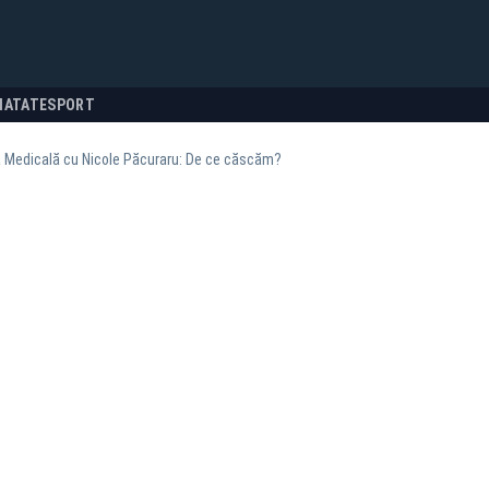
NATATE
SPORT
a Medicală cu Nicole Păcuraru: De ce căscăm?