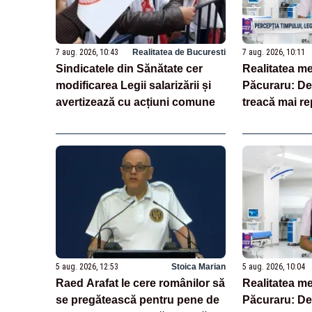
7 aug. 2026, 10:43
Realitatea de Bucuresti
7 aug. 2026, 10:11
Sindicatele din Sănătate cer
Realitatea me
modificarea Legii salarizării și
Păcuraru: De
avertizează cu acțiuni comune
treacă mai r
îmbătrânim?
5 aug. 2026, 12:53
Stoica Marian
5 aug. 2026, 10:04
Raed Arafat le cere românilor să
Realitatea me
se pregătească pentru pene de
Păcuraru: De