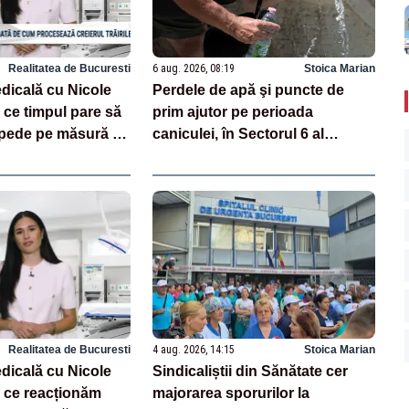
Realitatea de Bucuresti
6 aug. 2026, 08:19
Stoica Marian
dicală cu Nicole
Perdele de apă şi puncte de
 ce timpul pare să
prim ajutor pe perioada
epede pe măsură ce
caniculei, în Sectorul 6 al
Capitalei
Realitatea de Bucuresti
4 aug. 2026, 14:15
Stoica Marian
dicală cu Nicole
Sindicaliștii din Sănătate cer
 ce reacționăm
majorarea sporurilor la