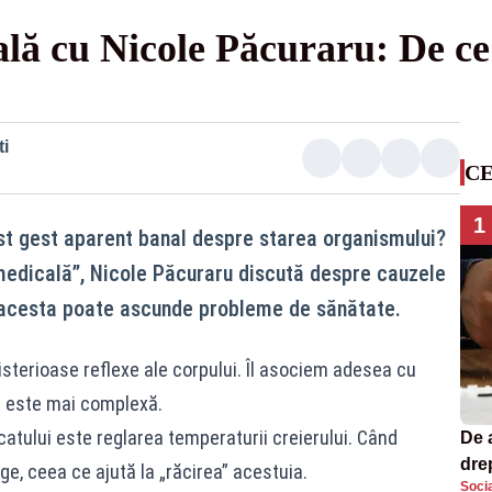
ală cu Nicole Păcuraru: De c
i
CE
1
t gest aparent banal despre starea organismului?
 medicală”, Nicole Păcuraru discută despre cauzele
re acesta poate ascunde probleme de sănătate.
sterioase reflexe ale corpului. Îl asociem adesea cu
ia este mai complexă.
scatului este reglarea temperaturii creierului. Când
De 
dre
e, ceea ce ajută la „răcirea” acestuia.
Socia
str