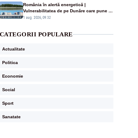
România în alertă energetică |
Vulnerabilitatea de pe Dunăre care pune în
pericol Centrala Cernavodă era cunoscută
1 aug. 2026, 09:32
de pe vremea lui Ceaușescu
CATEGORII POPULARE
Actualitate
Politica
Economie
Social
Sport
Sanatate