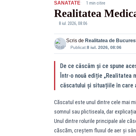
·
SANATATE
1 min citire
Realitatea Medic
8 iul. 2026, 08:06
Scris de
Realitatea de Bucurest
Publicat:
8 iul. 2026, 08:06
De ce căscăm și ce spune aces
Într-o nouă ediție „Realitatea
căscatului și situațiile în ca
Căscatul este unul dintre cele mai mi
somnul sau plictiseala, dar explicaț
Unul dintre rolurile principale ale că
căscăm, creștem fluxul de aer și sâng