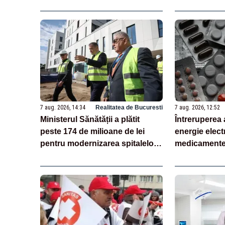
7 aug. 2026, 14:34
Realitatea de Bucuresti
7 aug. 2026, 12:52
Ministerul Sănătății a plătit
Întreruperea 
peste 174 de milioane de lei
energie electr
pentru modernizarea spitalelor,
medicamente 
în doar o săptămână
pacienții