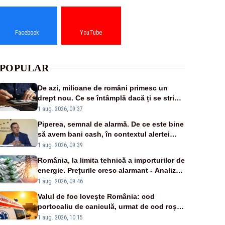
Facebook
YouTube
POPULAR
De azi, milioane de români primesc un
drept nou. Ce se întâmplă dacă ți se strică
un produs
1 aug. 2026, 09:37
Piperea, semnal de alarmă. De ce este bine
să avem bani cash, în contextul alertei
energetice?
1 aug. 2026, 09:39
România, la limita tehnică a importurilor de
energie. Prețurile cresc alarmant - Analiză
Realitatea Plus
1 aug. 2026, 09:46
Valul de foc lovește România: cod
portocaliu de caniculă, urmat de cod roșu
duminică. Temperaturile urcă spre 40°C
1 aug. 2026, 10:15