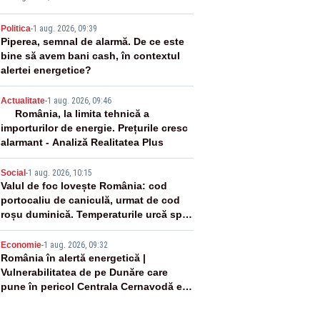
2
Politica
-
1 aug. 2026, 09:39
Piperea, semnal de alarmă. De ce este
bine să avem bani cash, în contextul
alertei energetice?
3
Actualitate
-
1 aug. 2026, 09:46
România, la limita tehnică a
importurilor de energie. Prețurile cresc
alarmant - Analiză Realitatea Plus
4
Social
-
1 aug. 2026, 10:15
Valul de foc lovește România: cod
portocaliu de caniculă, urmat de cod
roșu duminică. Temperaturile urcă spre
40°C
5
Economie
-
1 aug. 2026, 09:32
România în alertă energetică |
Vulnerabilitatea de pe Dunăre care
pune în pericol Centrala Cernavodă era
cunoscută de pe vremea lui Ceaușescu